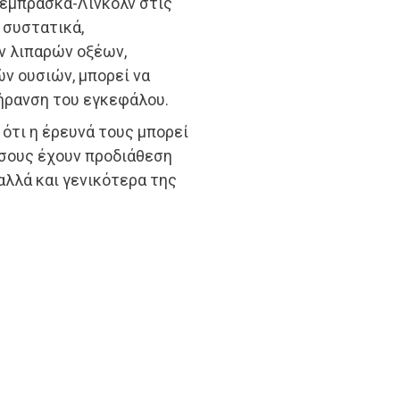
Νεμπράσκα-Λίνκολν στις
 συστατικά,
 λιπαρών οξέων,
ν ουσιών, μπορεί να
γήρανση του εγκεφάλου.
 ότι η έρευνά τους μπορεί
όσους έχουν προδιάθεση
αλλά και γενικότερα της