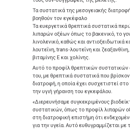
Τα συστατικά της μεσογειακής διατροφ
βοηθούν τον εγκέφαλο
Τα ευεργετικά θρεπτικά συστατικά περ
λιπαρών οξέων όπως το βακενικό, το γον
λινολενικό, καθώς και αντιοξειδωτικά κ
λουτεΐνη, trans-λουτεΐνη και ζεαξανθίνη
βιταμίνης Ε και χολίνης.
Αυτό το προφίλ θρεπτικών συστατικών σ
του, με θρεπτικά συστατικά που βρίσκο
διατροφή, η οποία έχει συσχετιστεί στο
την υγιή γήρανση του εγκεφάλου.
«Διερευνήσαμε συγκεκριμένους βιοδείκ
συστατικών, όπως το προφίλ λιπαρών οξ
στη διατροφική επιστήμη ότι ενδεχομ
για την υγεία. Αυτό ευθυγραμμίζεται με