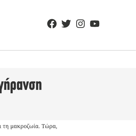
 γήρανση
ι τη μακροζωία. Τώρα,