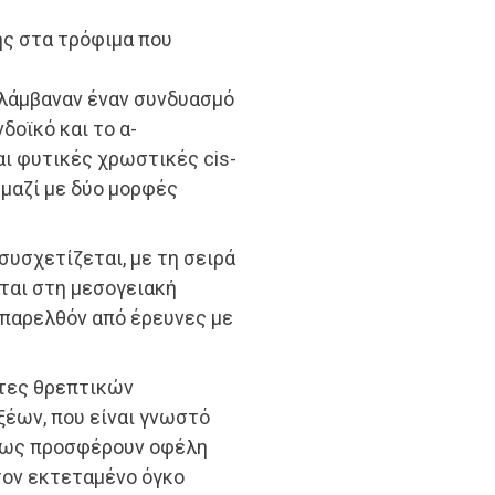
ής στα τρόφιμα που
ιλάμβαναν έναν συνδυασμό
δοϊκό και το α-
αι φυτικές χρωστικές cis-
, μαζί με δύο μορφές
υσχετίζεται, με τη σειρά
νται στη μεσογειακή
 παρελθόν από έρευνες με
τες θρεπτικών
έων, που είναι γνωστό
ένως προσφέρουν οφέλη
 τον εκτεταμένο όγκο