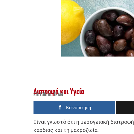
Διατροφή και Υγεία
EDITORIAL TEAM
Κοινοποίηση
Είναι γνωστό ότι η μεσογειακή διατροφή
καρδιάς και τη μακροζωία.