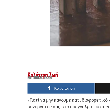
Καλύτερη Ζωή
EDITORIAL TEAM
Κοινοποίηση
«Γιατί να μην κάνουμε κάτι διαφορετικό
συνεργάτες σας στο επαγγελματικό meet