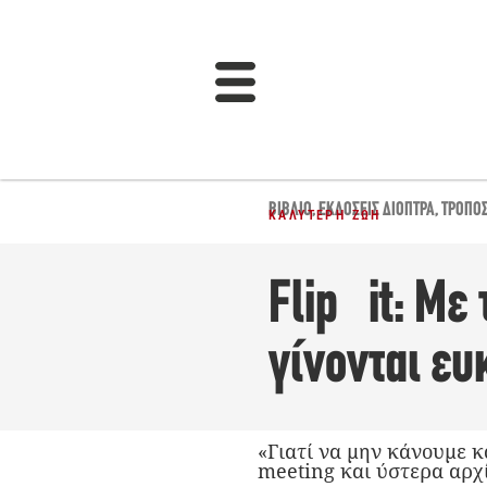
ΒΙΒΛΊΟ
,
ΕΚΔΌΣΕΙΣ ΔΙΌΠΤΡΑ
,
ΤΡΌΠΟΣ
ΚΑΛΎΤΕΡΗ ΖΩΉ
Flip it: Με
γίνονται ευ
«Γιατί να μην κάνουμε κ
meeting και ύστερα αρχί