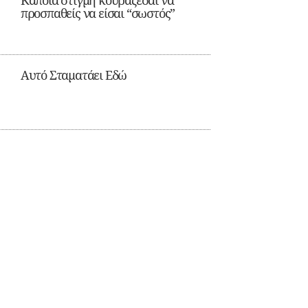
Κάποια στιγμή κουράζεσαι να
προσπαθείς να είσαι “σωστός”
Αυτό Σταματάει Εδώ