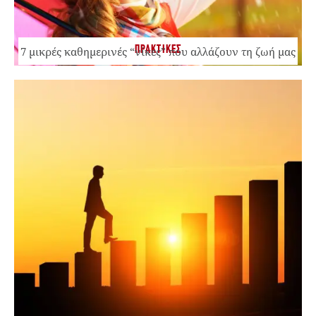
ΠΡΑΚΤΙΚΕΣ
7 μικρές καθημερινές “νίκες” που αλλάζουν τη ζωή μας