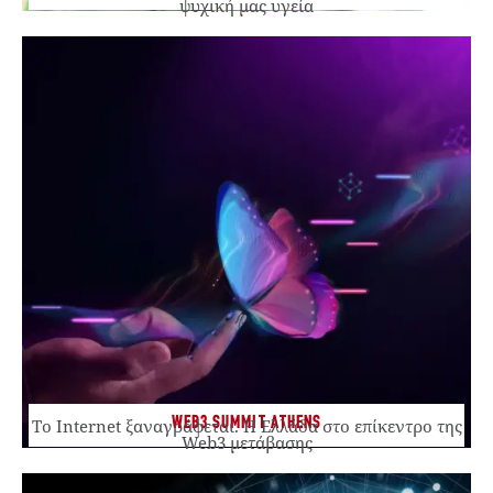
ψυχική μας υγεία
WEB3 SUMMIT ATHENS
Το Internet ξαναγράφεται. Η Ελλάδα στο επίκεντρο της
Web3 μετάβασης