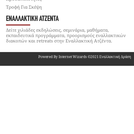
Τροφή Για Σκέψη
ΕΝΑΛΛΑΚΤΙΚΉ ΑΤΖΈΝΤΑ
Δείτε χιλιάδες εκδηλώσεις, σεμινάρια, μαθήματα,
εκπαιδευτικά προγράμματα, προορισμούς εναλλακτικών
διακοπών και retreats στην Εναλλακτική Ατζέντα.
Powered By Internet Wizards ©2021 Εναλλακτική Δράση