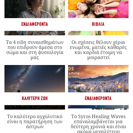
ΕΝΔΙΑΦΈΡΟΝΤΑ
ΒΙΒΛΊΑ
Τα 4 είδη συναισθημάτων
Οι σχέσεις θέλουν χέρια
που επιδρούν άμεσα στο
ενωμένα, ματιές καθαρές
σώμα και στη φυσιολογία
και καρδιά έτοιμη να
μας
μοιραστεί
ΚΑΛΎΤΕΡΗ ΖΩΉ
ΕΝΔΙΑΦΈΡΟΝΤΑ
Το καλύτερο αγχολυτικό
Το Syros Healing Waves
είναι η παρατήρηση των
επαναλαμβάνεται για
άστρων
δεύτερη χρονιά και είναι
ακόμα μεγαλύτερο