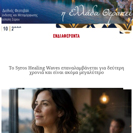
ΕΝΔΙΑΦΈΡΟΝΤΑ
Το Syros Healing Waves επαναλαμβάνεται για δεύτερη
χρονιά και είναι ακόμα μεγαλύτερο