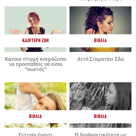
ΚΑΛΎΤΕΡΗ ΖΩΉ
ΒΙΒΛΊΑ
Κάποια στιγμή κουράζεσαι
Αυτό Σταματάει Εδώ
να προσπαθείς να είσαι
“σωστός”
ΒΙΒΛΊΑ
ΒΙΒΛΊΑ
Ευτυχία έναντι
Η διαφορετικότητα ως