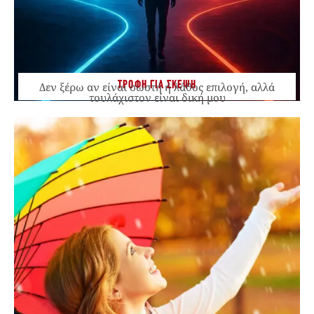
ΤΡΟΦΗ ΓΙΑ ΣΚΕΨΗ
Δεν ξέρω αν είναι σωστή ή λάθος επιλογή, αλλά
τουλάχιστον είναι δική μου