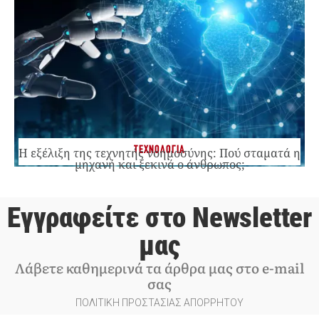
ΤΕΧΝΟΛΟΓΙΑ
Η εξέλιξη της τεχνητής νοημοσύνης: Πού σταματά η
μηχανή και ξεκινά ο άνθρωπος;
Εγγραφείτε στο Newsletter
μας
Λάβετε καθημερινά τα άρθρα μας στο e-mail
σας
ΠΟΛΙΤΙΚΗ ΠΡΟΣΤΑΣΙΑΣ ΑΠΟΡΡΗΤΟΥ