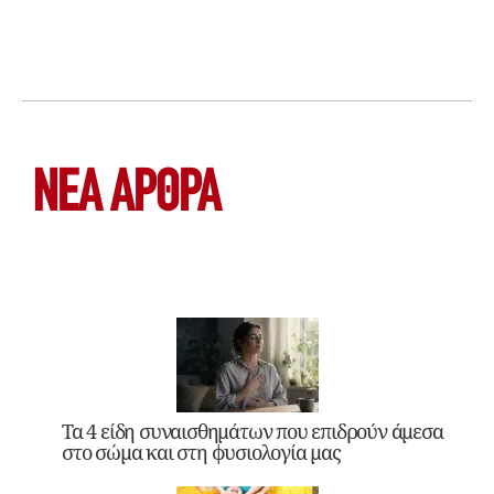
ΝΕΑ ΆΡΘΡΑ
Τα 4 είδη συναισθημάτων που επιδρούν άμεσα
στο σώμα και στη φυσιολογία μας