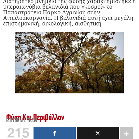
Διατηρητέο μνημείο της φύσης χαρακτηρίστηκε η
υπεραιωνόβια βελανιδιά που «κοσμεί» το
Παπαστράτειο Πάρκο Αγρινίου στην
Αιτωλοακαρνανία. Η βελανιδιά αυτή έχει μεγάλη
επιστημονική, οικολογική, αισθητική
Φύση Και Περιβάλλον
EDITORIAL TEAM
215