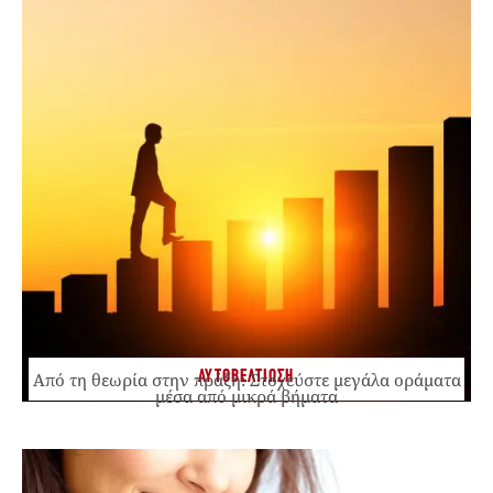
ΑΥΤΟΒΕΛΤΙΩΣΗ
Από τη θεωρία στην πράξη: Στοχεύστε μεγάλα οράματα
μέσα από μικρά βήματα