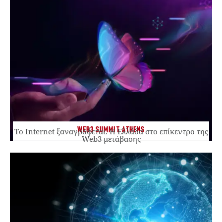
WEB3 SUMMIT ATHENS
Το Internet ξαναγράφεται. Η Ελλάδα στο επίκεντρο της
Web3 μετάβασης