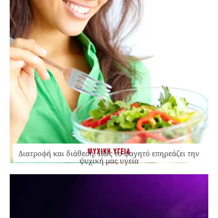
ΨΥΧΙΚΗ ΥΓΕΙΑ
Διατροφή και διάθεση: Πώς το φαγητό επηρεάζει την
ψυχική μας υγεία