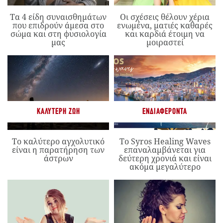
Τα 4 είδη συναισθημάτων
Οι σχέσεις θέλουν χέρια
που επιδρούν άμεσα στο
ενωμένα, ματιές καθαρές
σώμα και στη φυσιολογία
και καρδιά έτοιμη να
μας
μοιραστεί
ΚΑΛΎΤΕΡΗ ΖΩΉ
ΕΝΔΙΑΦΈΡΟΝΤΑ
Το καλύτερο αγχολυτικό
Το Syros Healing Waves
είναι η παρατήρηση των
επαναλαμβάνεται για
άστρων
δεύτερη χρονιά και είναι
ακόμα μεγαλύτερο