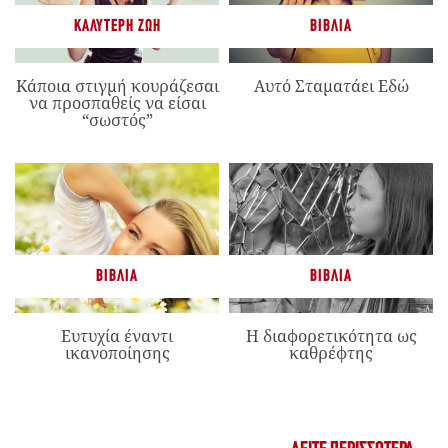
ΚΑΛΎΤΕΡΗ ΖΩΉ
ΒΙΒΛΊΑ
Κάποια στιγμή κουράζεσαι
Αυτό Σταματάει Εδώ
να προσπαθείς να είσαι
“σωστός”
ΒΙΒΛΊΑ
ΒΙΒΛΊΑ
Ευτυχία έναντι
Η διαφορετικότητα ως
ικανοποίησης
καθρέφτης