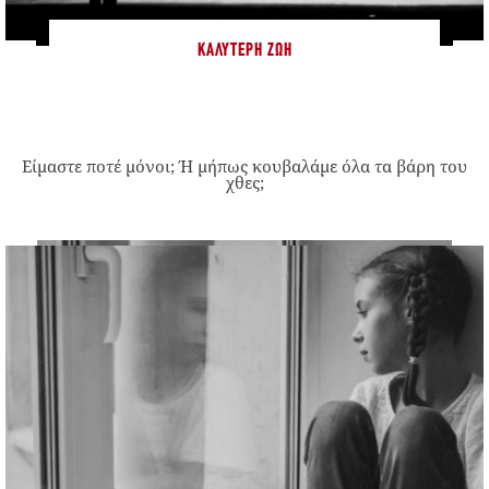
ΚΑΛΎΤΕΡΗ ΖΩΉ
Είμαστε ποτέ μόνοι; Ή μήπως κουβαλάμε όλα τα βάρη του
χθες;