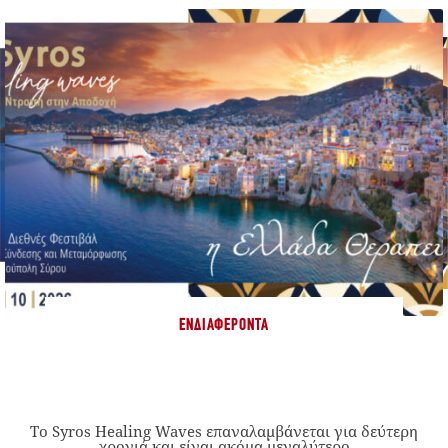
ΕΝΔΙΑΦΈΡΟΝΤΑ
Το Syros Healing Waves επαναλαμβάνεται για δεύτερη
χρονιά και είναι ακόμα μεγαλύτερο