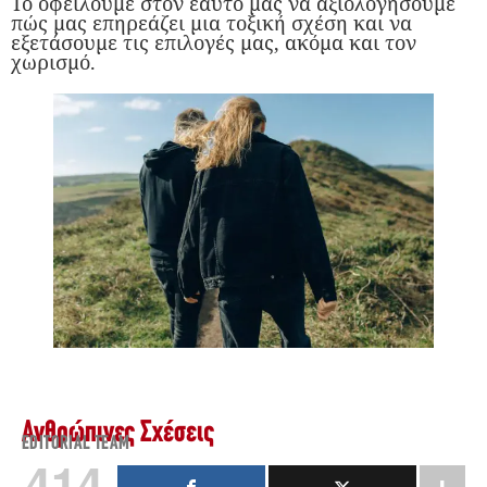
Το οφείλουμε στον εαυτό μας να αξιολογήσουμε
πώς μας επηρεάζει μια τοξική σχέση και να
εξετάσουμε τις επιλογές μας, ακόμα και τον
χωρισμό.
Ανθρώπινες Σχέσεις
EDITORIAL TEAM
414