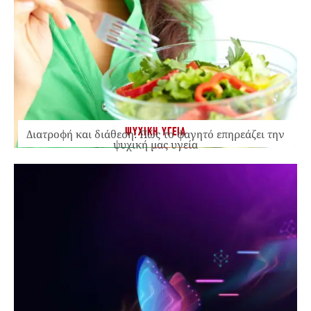
ΨΥΧΙΚΗ ΥΓΕΙΑ
Διατροφή και διάθεση: Πώς το φαγητό επηρεάζει την
ψυχική μας υγεία