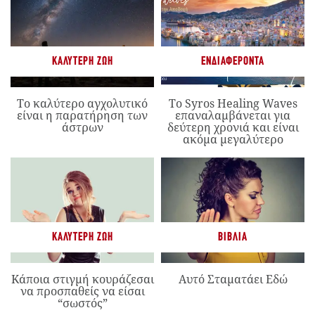
ΚΑΛΎΤΕΡΗ ΖΩΉ
ΕΝΔΙΑΦΈΡΟΝΤΑ
Το καλύτερο αγχολυτικό
Το Syros Healing Waves
είναι η παρατήρηση των
επαναλαμβάνεται για
άστρων
δεύτερη χρονιά και είναι
ακόμα μεγαλύτερο
ΚΑΛΎΤΕΡΗ ΖΩΉ
ΒΙΒΛΊΑ
Κάποια στιγμή κουράζεσαι
Αυτό Σταματάει Εδώ
να προσπαθείς να είσαι
“σωστός”