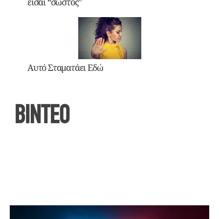
είσαι “σωστός”
Αυτό Σταματάει Εδώ
ΒΙΝΤΕΟ