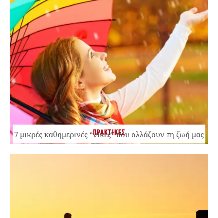
ΠΡΑΚΤΙΚΕΣ
7 μικρές καθημερινές “νίκες” που αλλάζουν τη ζωή μας