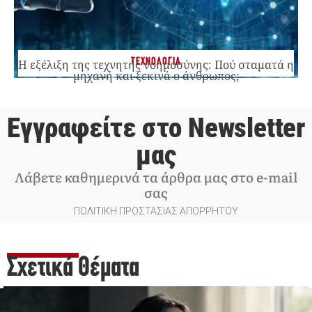
ΤΕΧΝΟΛΟΓΙΑ
Η εξέλιξη της τεχνητής νοημοσύνης: Πού σταματά η
μηχανή και ξεκινά ο άνθρωπος;
Εγγραφείτε στο Newsletter
μας
Λάβετε καθημερινά τα άρθρα μας στο e-mail
σας
ΠΟΛΙΤΙΚΗ ΠΡΟΣΤΑΣΙΑΣ ΑΠΟΡΡΗΤΟΥ
Σχετικά Θέματα