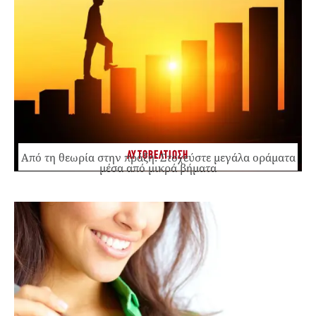
ΑΥΤΟΒΕΛΤΙΩΣΗ
Από τη θεωρία στην πράξη: Στοχεύστε μεγάλα οράματα
μέσα από μικρά βήματα