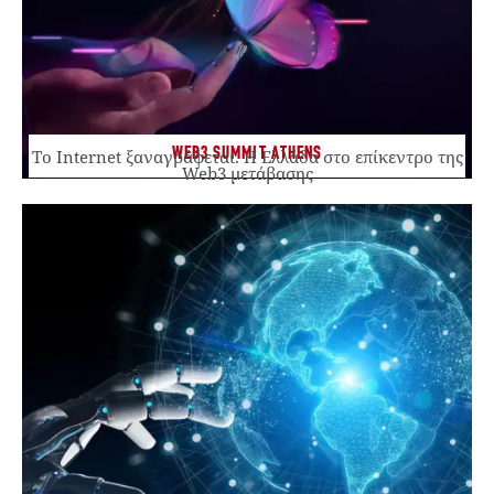
WEB3 SUMMIT ATHENS
Το Internet ξαναγράφεται. Η Ελλάδα στο επίκεντρο της
Web3 μετάβασης