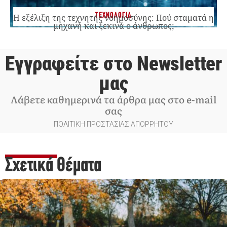
ΤΕΧΝΟΛΟΓΙΑ
Η εξέλιξη της τεχνητής νοημοσύνης: Πού σταματά η
μηχανή και ξεκινά ο άνθρωπος;
Εγγραφείτε στο Newsletter
μας
Λάβετε καθημερινά τα άρθρα μας στο e-mail
σας
ΠΟΛΙΤΙΚΗ ΠΡΟΣΤΑΣΙΑΣ ΑΠΟΡΡΗΤΟΥ
Σχετικά Θέματα