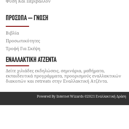
Φύση Και Περιβάλλον
ΠΡΌΣΩΠΑ – ΓΝΏΣΗ
Βιβλία
Προσωπικότητες
Τροφή Για Σκέψη
ΕΝΑΛΛΑΚΤΙΚΉ ΑΤΖΈΝΤΑ
Δείτε χιλιάδες εκδηλώσεις, σεμινάρια, μαθήματα,
εκπαιδευτικά προγράμματα, προορισμούς εναλλακτικών
διακοπών και retreats στην Εναλλακτική Ατζέντα.
Powered By Internet Wizards ©2021 Εναλλακτική Δράση