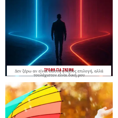
ΤΡΟΦΗ ΓΙΑ ΣΚΕΨΗ
Δεν ξέρω αν είναι σωστή ή λάθος επιλογή, αλλά
τουλάχιστον είναι δική μου