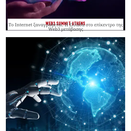
WEB3 SUMMIT ATHENS
Το Internet ξαναγράφεται. Η Ελλάδα στο επίκεντρο της
Web3 μετάβασης