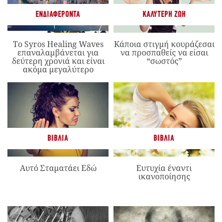
ΕΝΔΙΑΦΈΡΟΝΤΑ
ΚΑΛΎΤΕΡΗ ΖΩΉ
Το Syros Healing Waves
Κάποια στιγμή κουράζεσαι
επαναλαμβάνεται για
να προσπαθείς να είσαι
δεύτερη χρονιά και είναι
“σωστός”
ακόμα μεγαλύτερο
ΒΙΒΛΊΑ
ΒΙΒΛΊΑ
Αυτό Σταματάει Εδώ
Ευτυχία έναντι
ικανοποίησης