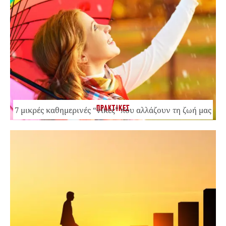
ΠΡΑΚΤΙΚΕΣ
7 μικρές καθημερινές “νίκες” που αλλάζουν τη ζωή μας