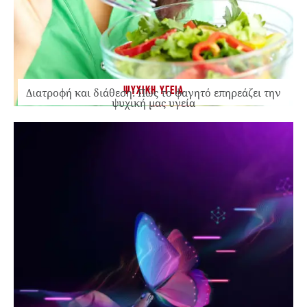
ΨΥΧΙΚΗ ΥΓΕΙΑ
Διατροφή και διάθεση: Πώς το φαγητό επηρεάζει την
ψυχική μας υγεία