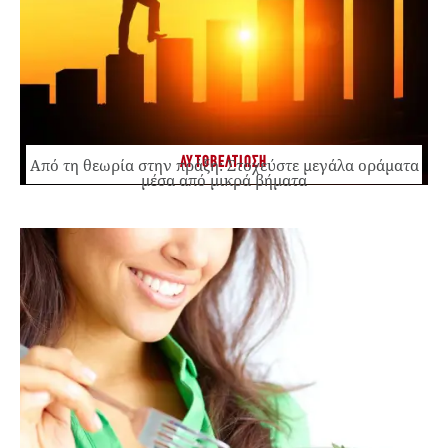
ΑΥΤΟΒΕΛΤΙΩΣΗ
Από τη θεωρία στην πράξη: Στοχεύστε μεγάλα οράματα
μέσα από μικρά βήματα