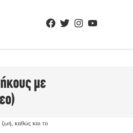
μήκους με
εο)
η ζωή, καθώς και το