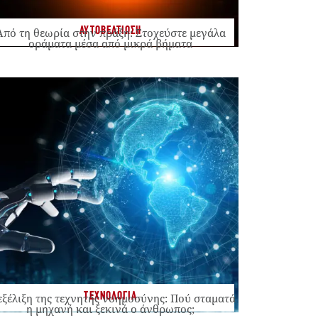
ΑΥΤΟΒΕΛΤΙΩΣΗ
Από τη θεωρία στην πράξη: Στοχεύστε μεγάλα
οράματα μέσα από μικρά βήματα
ΤΕΧΝΟΛΟΓΙΑ
εξέλιξη της τεχνητής νοημοσύνης: Πού σταματά
η μηχανή και ξεκινά ο άνθρωπος;