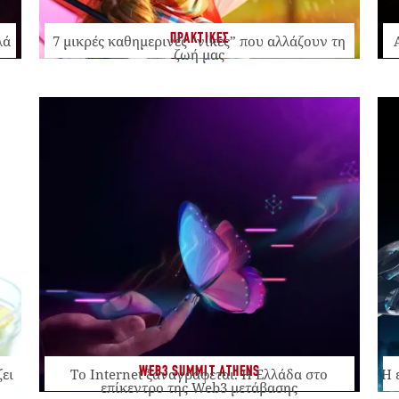
ΠΡΑΚΤΙΚΕΣ
λά
7 μικρές καθημερινές “νίκες” που αλλάζουν τη
ζωή μας
WEB3 SUMMIT ATHENS
ζει
Το Internet ξαναγράφεται. Η Ελλάδα στο
Η 
επίκεντρο της Web3 μετάβασης