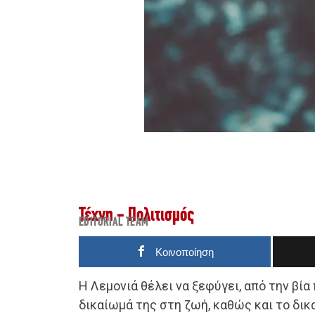
Τέχνη - Πολιτισμός
EDITORIAL TEAM
Κοινοποίηση
Η Λεμονιά θέλει να ξεφύγει, από την βία
δικαίωμά της στη ζωή, καθώς και το δικ