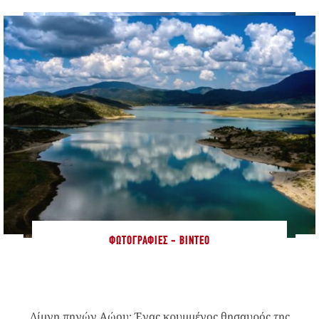
ΦΩΤΟΓΡΑΦΊΕΣ - ΒΊΝΤΕΟ
Λίμνη πηγών Αώου: Ένας κρυμμένος θησαυρός της