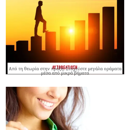
ΑΥΤΟΒΕΛΤΙΩΣΗ
Από τη θεωρία στην πράξη: Στοχεύστε μεγάλα οράματα
μέσα από μικρά βήματα