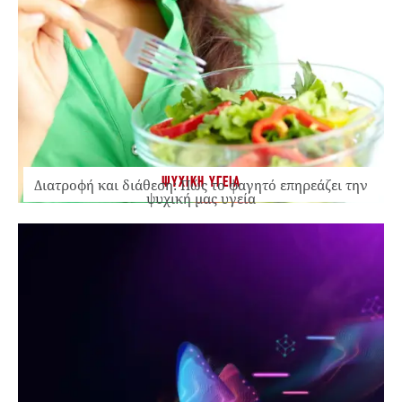
ΨΥΧΙΚΗ ΥΓΕΙΑ
Διατροφή και διάθεση: Πώς το φαγητό επηρεάζει την
ψυχική μας υγεία