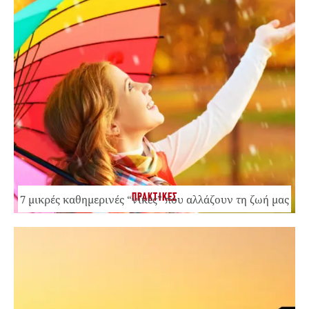
ΠΡΑΚΤΙΚΕΣ
7 μικρές καθημερινές “νίκες” που αλλάζουν τη ζωή μας