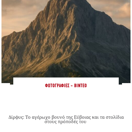
ΦΩΤΟΓΡΑΦΊΕΣ - ΒΊΝΤΕΟ
Δίρφυς: Το αγέρωχο βουνό της Εύβοιας και τα στολίδια
στους πρόποδές του