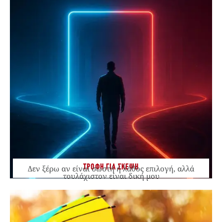
ΤΡΟΦΗ ΓΙΑ ΣΚΕΨΗ
Δεν ξέρω αν είναι σωστή ή λάθος επιλογή, αλλά
τουλάχιστον είναι δική μου