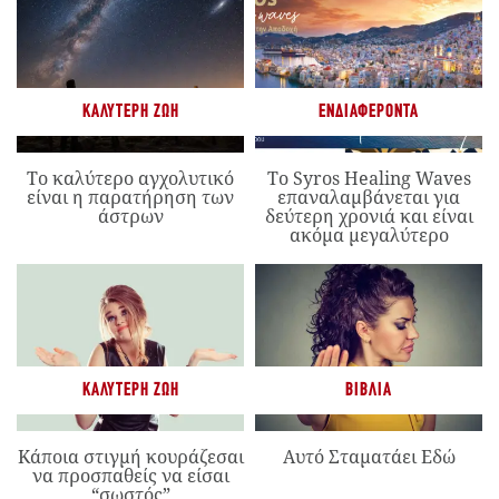
ΚΑΛΎΤΕΡΗ ΖΩΉ
ΕΝΔΙΑΦΈΡΟΝΤΑ
Το καλύτερο αγχολυτικό
Το Syros Healing Waves
είναι η παρατήρηση των
επαναλαμβάνεται για
άστρων
δεύτερη χρονιά και είναι
ακόμα μεγαλύτερο
ΚΑΛΎΤΕΡΗ ΖΩΉ
ΒΙΒΛΊΑ
Κάποια στιγμή κουράζεσαι
Αυτό Σταματάει Εδώ
να προσπαθείς να είσαι
“σωστός”