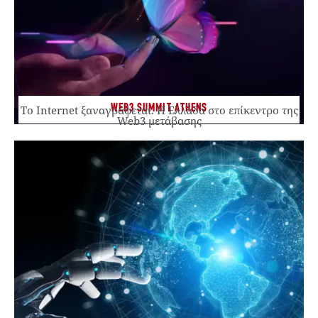
WEB3 SUMMIT ATHENS
Το Internet ξαναγράφεται. Η Ελλάδα στο επίκεντρο της
Web3 μετάβασης