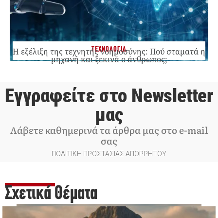
ΤΕΧΝΟΛΟΓΙΑ
Η εξέλιξη της τεχνητής νοημοσύνης: Πού σταματά η
μηχανή και ξεκινά ο άνθρωπος;
Εγγραφείτε στο Newsletter
μας
Λάβετε καθημερινά τα άρθρα μας στο e-mail
σας
ΠΟΛΙΤΙΚΗ ΠΡΟΣΤΑΣΙΑΣ ΑΠΟΡΡΗΤΟΥ
Σχετικά Θέματα