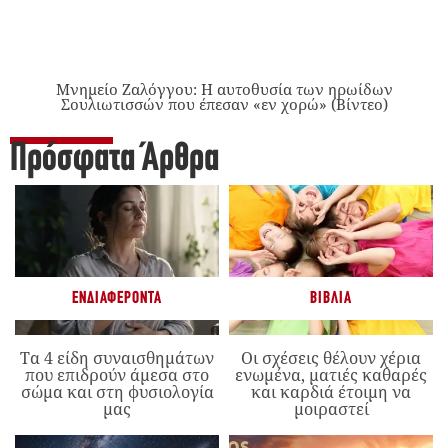
Μνημείο Ζαλόγγου: Η αυτοθυσία των ηρωίδων
Σουλιωτισσών που έπεσαν «εν χορώ» (Βίντεο)
Πρόσφατα Άρθρα
ΕΝΔΙΑΦΈΡΟΝΤΑ
ΒΙΒΛΊΑ
Τα 4 είδη συναισθημάτων
Οι σχέσεις θέλουν χέρια
που επιδρούν άμεσα στο
ενωμένα, ματιές καθαρές
σώμα και στη φυσιολογία
και καρδιά έτοιμη να
μας
μοιραστεί