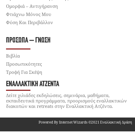
Ομορφιά – Αντιγήρανση
Φτιάχνω Μόνος Μου
Φύση Και Περιβάλλον
ΠΡΌΣΩΠΑ – ΓΝΏΣΗ
Βιβλία
Προσωπικότητες
Τροφή Για Σκέψη
ΕΝΑΛΛΑΚΤΙΚΉ ΑΤΖΈΝΤΑ
Δείτε χιλιάδες εκδηλώσεις, σεμινάρια, μαθήματα,
εκπαιδευτικά προγράμματα, προορισμούς εναλλακτικών
διακοπών και retreats στην Εναλλακτική Ατζέντα.
Powered By Internet Wizards ©2021 Εναλλακτική Δράση