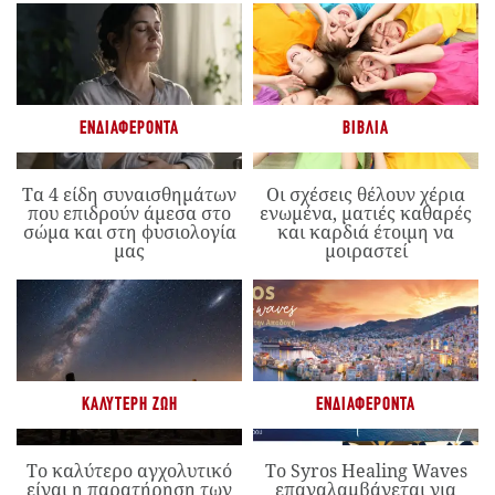
ΕΝΔΙΑΦΈΡΟΝΤΑ
ΒΙΒΛΊΑ
Τα 4 είδη συναισθημάτων
Οι σχέσεις θέλουν χέρια
που επιδρούν άμεσα στο
ενωμένα, ματιές καθαρές
σώμα και στη φυσιολογία
και καρδιά έτοιμη να
μας
μοιραστεί
ΚΑΛΎΤΕΡΗ ΖΩΉ
ΕΝΔΙΑΦΈΡΟΝΤΑ
Το καλύτερο αγχολυτικό
Το Syros Healing Waves
είναι η παρατήρηση των
επαναλαμβάνεται για