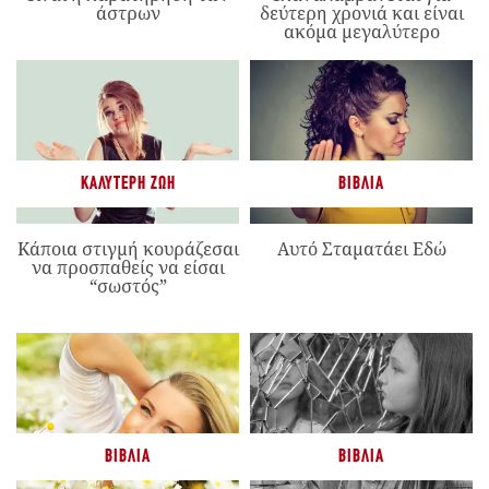
άστρων
δεύτερη χρονιά και είναι
ακόμα μεγαλύτερο
ΚΑΛΎΤΕΡΗ ΖΩΉ
ΒΙΒΛΊΑ
Κάποια στιγμή κουράζεσαι
Αυτό Σταματάει Εδώ
να προσπαθείς να είσαι
“σωστός”
ΒΙΒΛΊΑ
ΒΙΒΛΊΑ