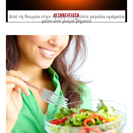
ΑΥΤΟΒΕΛΤΙΩΣΗ
Από τη θεωρία στην πράξη: Στοχεύστε μεγάλα οράματα
μέσα από μικρά βήματα