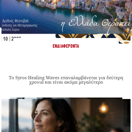
ΕΝΔΙΑΦΈΡΟΝΤΑ
Το Syros Healing Waves επαναλαμβάνεται για δεύτερη
χρονιά και είναι ακόμα μεγαλύτερο