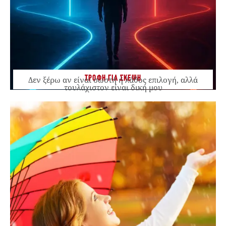
ΤΡΟΦΗ ΓΙΑ ΣΚΕΨΗ
Δεν ξέρω αν είναι σωστή ή λάθος επιλογή, αλλά
τουλάχιστον είναι δική μου