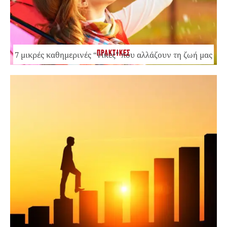
ΠΡΑΚΤΙΚΕΣ
7 μικρές καθημερινές “νίκες” που αλλάζουν τη ζωή μας