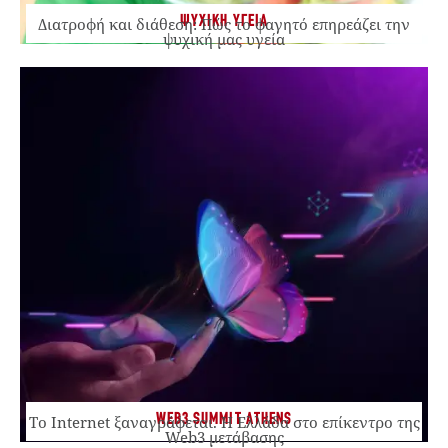
ΨΥΧΙΚΗ ΥΓΕΙΑ
Διατροφή και διάθεση: Πώς το φαγητό επηρεάζει την
ψυχική μας υγεία
WEB3 SUMMIT ATHENS
Το Internet ξαναγράφεται. Η Ελλάδα στο επίκεντρο της
Web3 μετάβασης