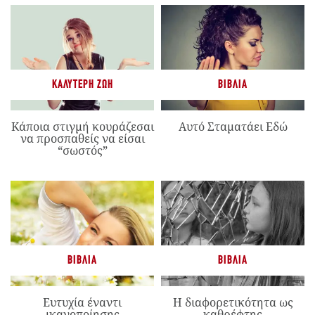
ΚΑΛΎΤΕΡΗ ΖΩΉ
ΒΙΒΛΊΑ
Κάποια στιγμή κουράζεσαι
Αυτό Σταματάει Εδώ
να προσπαθείς να είσαι
“σωστός”
ΒΙΒΛΊΑ
ΒΙΒΛΊΑ
Ευτυχία έναντι
Η διαφορετικότητα ως
ικανοποίησης
καθρέφτης