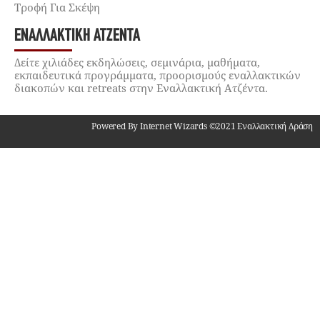
Τροφή Για Σκέψη
ΕΝΑΛΛΑΚΤΙΚΉ ΑΤΖΈΝΤΑ
Δείτε χιλιάδες εκδηλώσεις, σεμινάρια, μαθήματα,
εκπαιδευτικά προγράμματα, προορισμούς εναλλακτικών
διακοπών και retreats στην Εναλλακτική Ατζέντα.
Powered By Internet Wizards ©2021 Εναλλακτική Δράση