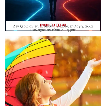
ΤΡΟΦΗ ΓΙΑ ΣΚΕΨΗ
Δεν ξέρω αν είναι σωστή ή λάθος επιλογή, αλλά
τουλάχιστον είναι δική μου