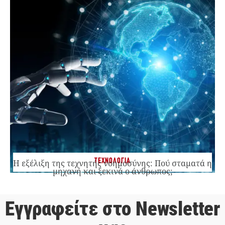
ΤΕΧΝΟΛΟΓΙΑ
Η εξέλιξη της τεχνητής νοημοσύνης: Πού σταματά η
μηχανή και ξεκινά ο άνθρωπος;
Εγγραφείτε στο Newsletter