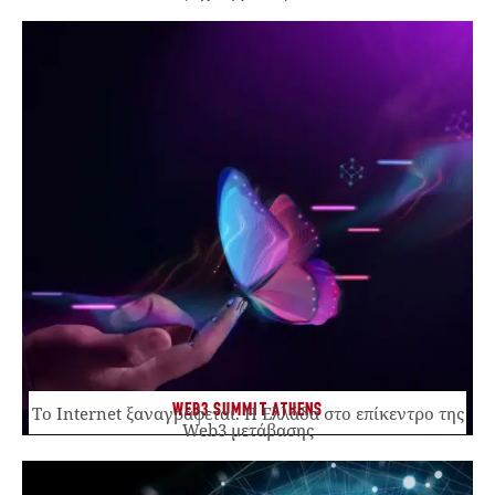
WEB3 SUMMIT ATHENS
Το Internet ξαναγράφεται. Η Ελλάδα στο επίκεντρο της
Web3 μετάβασης