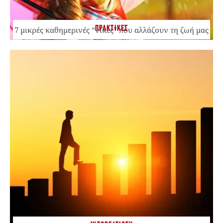
ΠΡΑΚΤΙΚΕΣ
7 μικρές καθημερινές “νίκες” που αλλάζουν τη ζωή μας