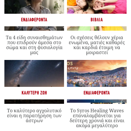
ΕΝΔΙΑΦΈΡΟΝΤΑ
ΒΙΒΛΊΑ
Τα 4 είδη συναισθημάτων
Οι σχέσεις θέλουν χέρια
που επιδρούν άμεσα στο
ενωμένα, ματιές καθαρές
σώμα και στη φυσιολογία
και καρδιά έτοιμη να
μας
μοιραστεί
ΚΑΛΎΤΕΡΗ ΖΩΉ
ΕΝΔΙΑΦΈΡΟΝΤΑ
Το καλύτερο αγχολυτικό
Το Syros Healing Waves
είναι η παρατήρηση των
επαναλαμβάνεται για
άστρων
δεύτερη χρονιά και είναι
ακόμα μεγαλύτερο