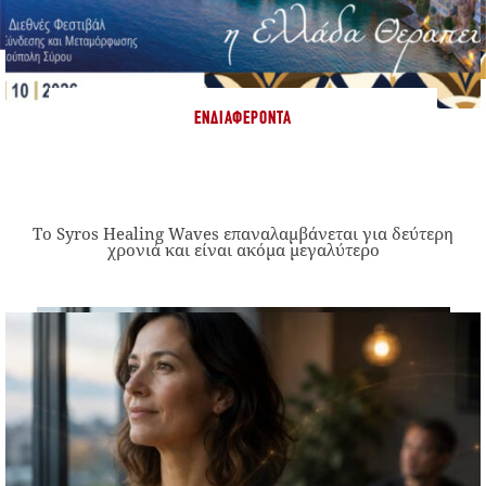
ΕΝΔΙΑΦΈΡΟΝΤΑ
Το Syros Healing Waves επαναλαμβάνεται για δεύτερη
χρονιά και είναι ακόμα μεγαλύτερο