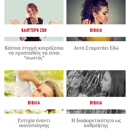
ΚΑΛΎΤΕΡΗ ΖΩΉ
ΒΙΒΛΊΑ
Κάποια στιγμή κουράζεσαι
Αυτό Σταματάει Εδώ
να προσπαθείς να είσαι
“σωστός”
ΒΙΒΛΊΑ
ΒΙΒΛΊΑ
Ευτυχία έναντι
Η διαφορετικότητα ως
ικανοποίησης
καθρέφτης