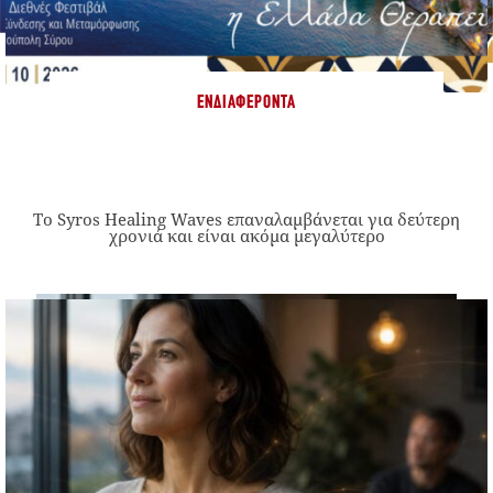
ΕΝΔΙΑΦΈΡΟΝΤΑ
Το Syros Healing Waves επαναλαμβάνεται για δεύτερη
χρονιά και είναι ακόμα μεγαλύτερο