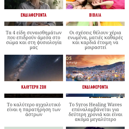
ΕΝΔΙΑΦΈΡΟΝΤΑ
ΒΙΒΛΊΑ
Τα 4 είδη συναισθημάτων
Οι σχέσεις θέλουν χέρια
που επιδρούν άμεσα στο
ενωμένα, ματιές καθαρές
σώμα και στη φυσιολογία
και καρδιά έτοιμη να
μας
μοιραστεί
ΚΑΛΎΤΕΡΗ ΖΩΉ
ΕΝΔΙΑΦΈΡΟΝΤΑ
Το καλύτερο αγχολυτικό
Το Syros Healing Waves
είναι η παρατήρηση των
επαναλαμβάνεται για
άστρων
δεύτερη χρονιά και είναι
ακόμα μεγαλύτερο