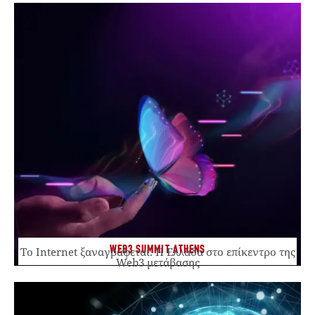
WEB3 SUMMIT ATHENS
Το Internet ξαναγράφεται. Η Ελλάδα στο επίκεντρο της
Web3 μετάβασης