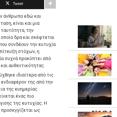
Tweet
ον άνθρωπο εδώ και
αση, είναι και μια
 ταυτότητα, την
 οποίο δρα και σκέφτεται
 που συνδέουν την ευτυχία
επίτευξη στόχων, η
χία συχνά προκύπτει από
 και αυθεντικότητας.
ύχθηκε ιδιαίτερα από τις
 ενδιαφέρον της από την
ια της ευημερίας
είνεται ένας πιο
ισης της ευτυχίας. Η
ά προσεγγίζεται ως