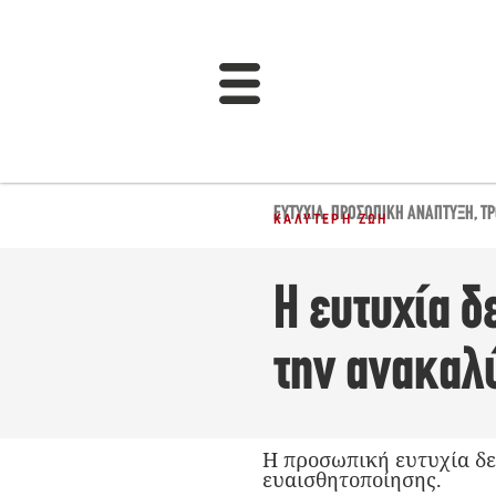
ΕΥΤΥΧΊΑ
,
ΠΡΟΣΩΠΙΚΉ ΑΝΆΠΤΥΞΗ
,
ΤΡ
ΚΑΛΎΤΕΡΗ ΖΩΉ
Η ευτυχία δ
την ανακαλ
Η προσωπική ευτυχία δε
ευαισθητοποίησης.