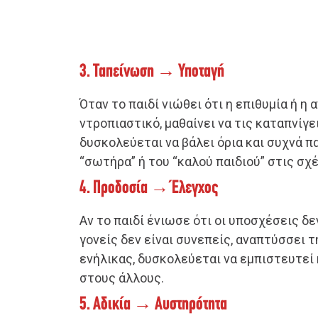
3. Ταπείνωση → Υποταγή
Όταν το παιδί νιώθει ότι η επιθυμία ή η 
ντροπιαστικό, μαθαίνει να τις καταπνίγει
δυσκολεύεται να βάλει όρια και συχνά πα
“σωτήρα” ή του “καλού παιδιού” στις σχέ
4. Προδοσία → Έλεγχος
Αν το παιδί ένιωσε ότι οι υποσχέσεις δε
γονείς δεν είναι συνεπείς, αναπτύσσει τ
ενήλικας, δυσκολεύεται να εμπιστευτεί 
στους άλλους.
5. Αδικία → Αυστηρότητα