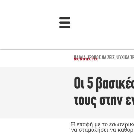
ΠΑΙΔΙΆ
,
ΤΡΌΠΟΣ ΝΑ ΖΕΙΣ
,
ΨΥΧΙΚΆ Τ
ΜΟΝΟΠΆΤΙΑ
Οι 5 βασικέ
τους στην 
Η επαφή με το εσωτερικό
να σταματήσει να καθορί