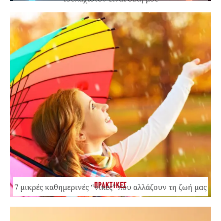
ΠΡΑΚΤΙΚΕΣ
7 μικρές καθημερινές “νίκες” που αλλάζουν τη ζωή μας