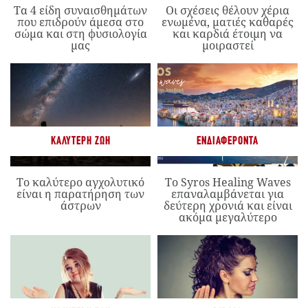
Τα 4 είδη συναισθημάτων
Οι σχέσεις θέλουν χέρια
που επιδρούν άμεσα στο
ενωμένα, ματιές καθαρές
σώμα και στη φυσιολογία
και καρδιά έτοιμη να
μας
μοιραστεί
ΚΑΛΎΤΕΡΗ ΖΩΉ
ΕΝΔΙΑΦΈΡΟΝΤΑ
Το καλύτερο αγχολυτικό
Το Syros Healing Waves
είναι η παρατήρηση των
επαναλαμβάνεται για
άστρων
δεύτερη χρονιά και είναι
ακόμα μεγαλύτερο