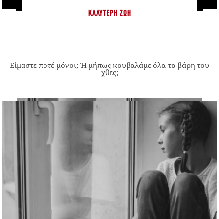
ΚΑΛΎΤΕΡΗ ΖΩΉ
Είμαστε ποτέ μόνοι; Ή μήπως κουβαλάμε όλα τα βάρη του
χθες;