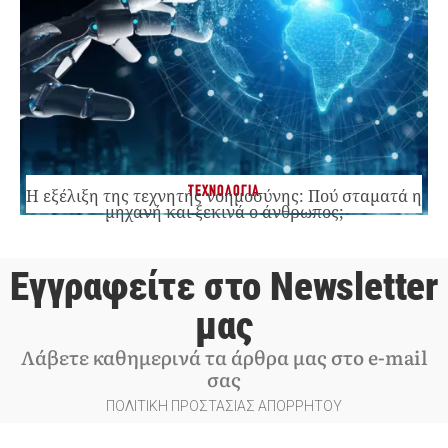
ΤΕΧΝΟΛΟΓΙΑ
Η εξέλιξη της τεχνητής νοημοσύνης: Πού σταματά η
μηχανή και ξεκινά ο άνθρωπος;
Εγγραφείτε στο Newsletter
μας
Λάβετε καθημερινά τα άρθρα μας στο e-mail
σας
ΠΟΛΙΤΙΚΗ ΠΡΟΣΤΑΣΙΑΣ ΑΠΟΡΡΗΤΟΥ