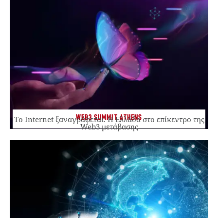
WEB3 SUMMIT ATHENS
Το Internet ξαναγράφεται. Η Ελλάδα στο επίκεντρο της
Web3 μετάβασης