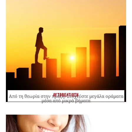
ΑΥΤΟΒΕΛΤΙΩΣΗ
Από τη θεωρία στην πράξη: Στοχεύστε μεγάλα οράματα
μέσα από μικρά βήματα