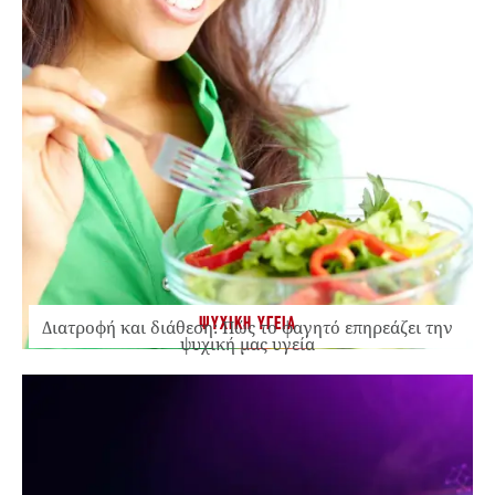
ΨΥΧΙΚΗ ΥΓΕΙΑ
Διατροφή και διάθεση: Πώς το φαγητό επηρεάζει την
ψυχική μας υγεία