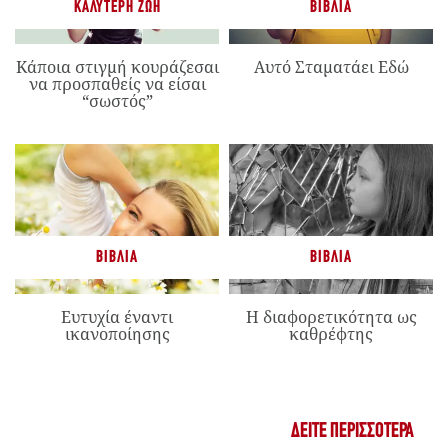
ΚΑΛΎΤΕΡΗ ΖΩΉ
ΒΙΒΛΊΑ
Κάποια στιγμή κουράζεσαι
Αυτό Σταματάει Εδώ
να προσπαθείς να είσαι
“σωστός”
ΒΙΒΛΊΑ
ΒΙΒΛΊΑ
Ευτυχία έναντι
Η διαφορετικότητα ως
ικανοποίησης
καθρέφτης
ΔΕΊΤΕ ΠΕΡΙΣΣΌΤΕΡΑ