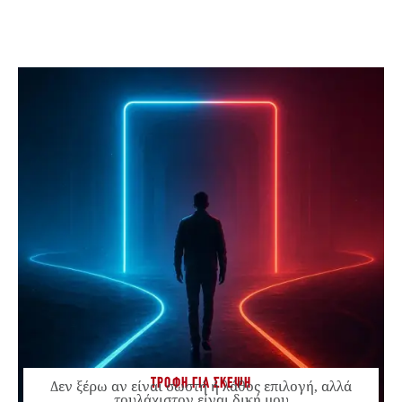
ΤΡΟΦΗ ΓΙΑ ΣΚΕΨΗ
Δεν ξέρω αν είναι σωστή ή λάθος επιλογή, αλλά
τουλάχιστον είναι δική μου