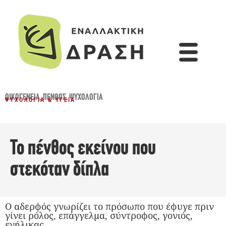
ΟΙΚΟΓΈΝΕΙΑ
,
ΠΈΝΘΟΣ
,
ΨΥΧΟΛΟΓΊΑ
ΨΥΧΟΛΟΓΊΑ & ΥΓΕΊΑ
Το πένθος εκείνου που
στεκόταν δίπλα
Ο αδερφός γνωρίζει το πρόσωπο που έφυγε πριν
γίνει ρόλος, επάγγελμα, σύντροφος, γονιός,
ενήλικας.