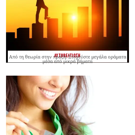
ΑΥΤΟΒΕΛΤΙΩΣΗ
Από τη θεωρία στην πράξη: Στοχεύστε μεγάλα οράματα
μέσα από μικρά βήματα