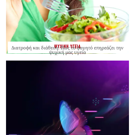
ΨΥΧΙΚΗ ΥΓΕΙΑ
Διατροφή και διάθεση: Πώς το φαγητό επηρεάζει την
ψυχική μας υγεία