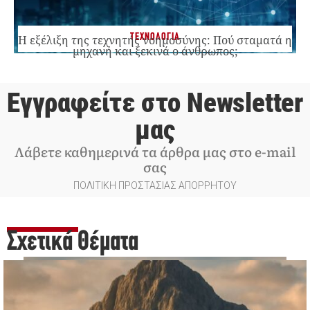
ΤΕΧΝΟΛΟΓΙΑ
Η εξέλιξη της τεχνητής νοημοσύνης: Πού σταματά η
μηχανή και ξεκινά ο άνθρωπος;
Εγγραφείτε στο Newsletter
μας
Λάβετε καθημερινά τα άρθρα μας στο e-mail
σας
ΠΟΛΙΤΙΚΗ ΠΡΟΣΤΑΣΙΑΣ ΑΠΟΡΡΗΤΟΥ
Σχετικά Θέματα