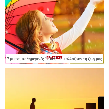
ΠΡΑΚΤΙΚΕΣ
7 μικρές καθημερινές “νίκες” που αλλάζουν τη ζωή μας