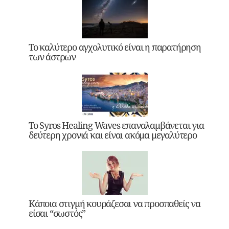
Το καλύτερο αγχολυτικό είναι η παρατήρηση
των άστρων
Το Syros Healing Waves επαναλαμβάνεται για
δεύτερη χρονιά και είναι ακόμα μεγαλύτερο
Κάποια στιγμή κουράζεσαι να προσπαθείς να
είσαι “σωστός”