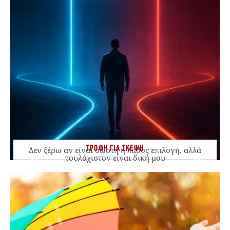
ΤΡΟΦΗ ΓΙΑ ΣΚΕΨΗ
Δεν ξέρω αν είναι σωστή ή λάθος επιλογή, αλλά
τουλάχιστον είναι δική μου