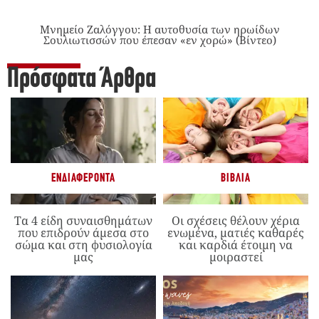
Μνημείο Ζαλόγγου: Η αυτοθυσία των ηρωίδων
Σουλιωτισσών που έπεσαν «εν χορώ» (Βίντεο)
Πρόσφατα Άρθρα
ΕΝΔΙΑΦΈΡΟΝΤΑ
ΒΙΒΛΊΑ
Τα 4 είδη συναισθημάτων
Οι σχέσεις θέλουν χέρια
που επιδρούν άμεσα στο
ενωμένα, ματιές καθαρές
σώμα και στη φυσιολογία
και καρδιά έτοιμη να
μας
μοιραστεί