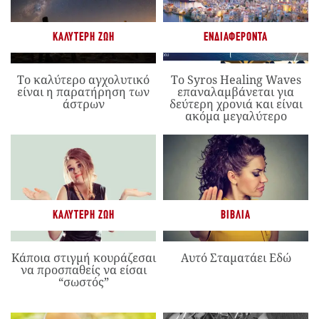
ΚΑΛΎΤΕΡΗ ΖΩΉ
ΕΝΔΙΑΦΈΡΟΝΤΑ
Το καλύτερο αγχολυτικό
Το Syros Healing Waves
είναι η παρατήρηση των
επαναλαμβάνεται για
άστρων
δεύτερη χρονιά και είναι
ακόμα μεγαλύτερο
ΚΑΛΎΤΕΡΗ ΖΩΉ
ΒΙΒΛΊΑ
Κάποια στιγμή κουράζεσαι
Αυτό Σταματάει Εδώ
να προσπαθείς να είσαι
“σωστός”