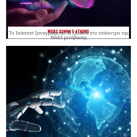
WEB3 SUMMIT ATHENS
Το Internet ξαναγράφεται. Η Ελλάδα στο επίκεντρο της
Web3 μετάβασης