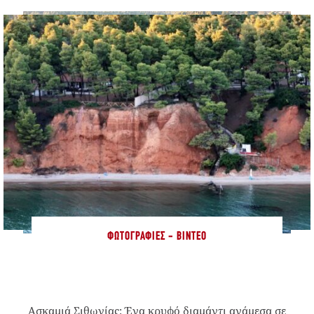
ΦΩΤΟΓΡΑΦΊΕΣ - ΒΊΝΤΕΟ
Ασκαμιά Σιθωνίας: Ένα κρυφό διαμάντι ανάμεσα σε