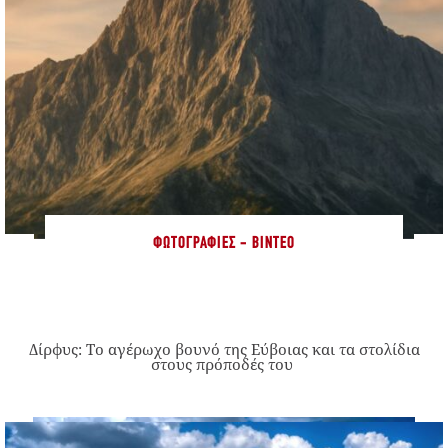
ΦΩΤΟΓΡΑΦΊΕΣ - ΒΊΝΤΕΟ
Δίρφυς: Το αγέρωχο βουνό της Εύβοιας και τα στολίδια
στους πρόποδές του