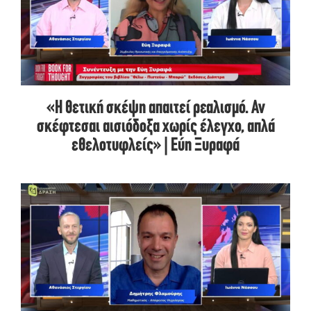
«Η θετική σκέψη απαιτεί ρεαλισμό. Αν
σκέφτεσαι αισιόδοξα χωρίς έλεγχο, απλά
εθελοτυφλείς» | Εύη Ξυραφά