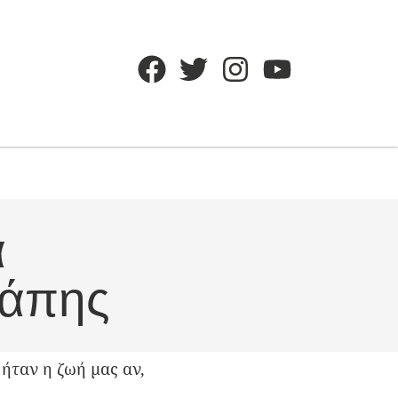
α
γάπης
ήταν η ζωή μας αν,