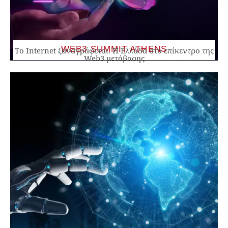
WEB3 SUMMIT ATHENS
Το Internet ξαναγράφεται. Η Ελλάδα στο επίκεντρο της
Web3 μετάβασης