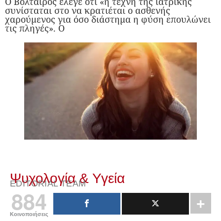
Ο Βολταίρος έλεγε ότι «η τέχνη της ιατρικής
συνίσταται στο να κρατιέται ο ασθενής
χαρούμενος για όσο διάστημα η φύση επουλώνει
τις πληγές». Ο
Ψυχολογία & Υγεία
EDITORIAL TEAM
884
Κοινοποιήσεις