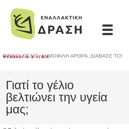
ΒΙΒΛΊΟ
,
ΓΈΛΙΟ
,
ΔΗΜΟΦΙΛΉ ΆΡΘΡΑ
,
ΔΙΆΒΑΣΈ ΤΟ!
ΨΥΧΟΛΟΓΊΑ & ΥΓΕΊΑ
Γιατί το γέλιο
βελτιώνει την υγεία
μας;