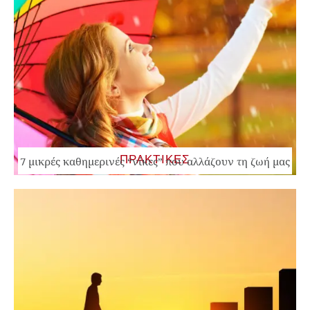
ΠΡΑΚΤΙΚΕΣ
7 μικρές καθημερινές “νίκες” που αλλάζουν τη ζωή μας