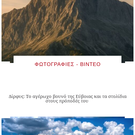
ΦΩΤΟΓΡΑΦΊΕΣ - ΒΊΝΤΕΟ
Δίρφυς: Το αγέρωχο βουνό της Εύβοιας και τα στολίδια
στους πρόποδές του