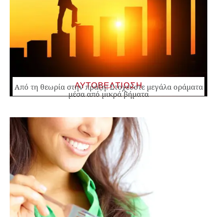
ΑΥΤΟΒΕΛΤΙΩΣΗ
Από τη θεωρία στην πράξη: Στοχεύστε μεγάλα οράματα
μέσα από μικρά βήματα