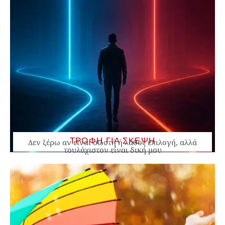
ΤΡΟΦΗ ΓΙΑ ΣΚΕΨΗ
Δεν ξέρω αν είναι σωστή ή λάθος επιλογή, αλλά
τουλάχιστον είναι δική μου