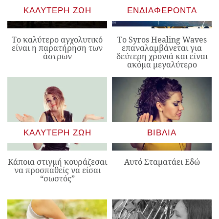
ΚΑΛΎΤΕΡΗ ΖΩΉ
ΕΝΔΙΑΦΈΡΟΝΤΑ
Το καλύτερο αγχολυτικό
Το Syros Healing Waves
είναι η παρατήρηση των
επαναλαμβάνεται για
άστρων
δεύτερη χρονιά και είναι
ακόμα μεγαλύτερο
ΚΑΛΎΤΕΡΗ ΖΩΉ
ΒΙΒΛΊΑ
Κάποια στιγμή κουράζεσαι
Αυτό Σταματάει Εδώ
να προσπαθείς να είσαι
“σωστός”