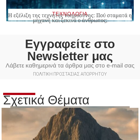
ΤΕΧΝΟΛΟΓΙΑ
Η εξέλιξη της τεχνητής νοημοσύνης: Πού σταματά η
μηχανή και ξεκινά ο άνθρωπος;
Εγγραφείτε στο
Newsletter μας
Λάβετε καθημερινά τα άρθρα μας στο e-mail σας
ΠΟΛΙΤΙΚΗ ΠΡΟΣΤΑΣΙΑΣ ΑΠΟΡΡΗΤΟΥ
Σχετικά Θέματα