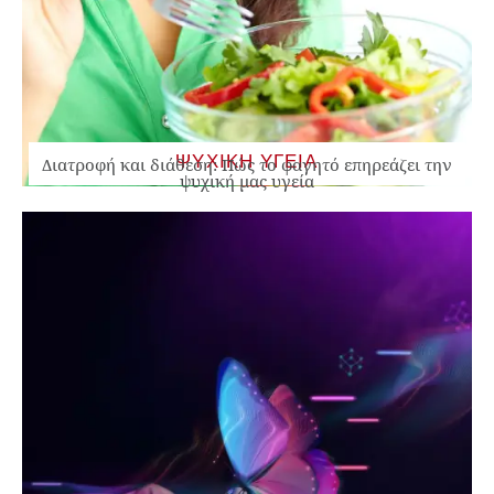
ΨΥΧΙΚΗ ΥΓΕΙΑ
Διατροφή και διάθεση: Πώς το φαγητό επηρεάζει την
ψυχική μας υγεία