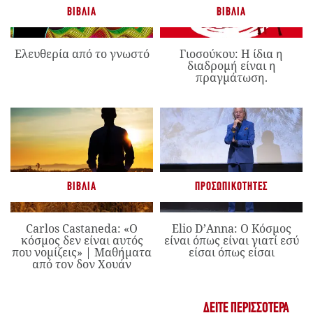
ΒΙΒΛΊΑ
ΒΙΒΛΊΑ
Ελευθερία από το γνωστό
Γιοσούκου: Η ίδια η
διαδρομή είναι η
πραγμάτωση.
ΒΙΒΛΊΑ
ΠΡΟΣΩΠΙΚΌΤΗΤΕΣ
Carlos Castaneda: «Ο
Elio D’Anna: Ο Κόσμος
κόσμος δεν είναι αυτός
είναι όπως είναι γιατί εσύ
που νομίζεις» | Μαθήματα
είσαι όπως είσαι
από τον δον Χουάν
ΔΕΊΤΕ ΠΕΡΙΣΣΌΤΕΡΑ