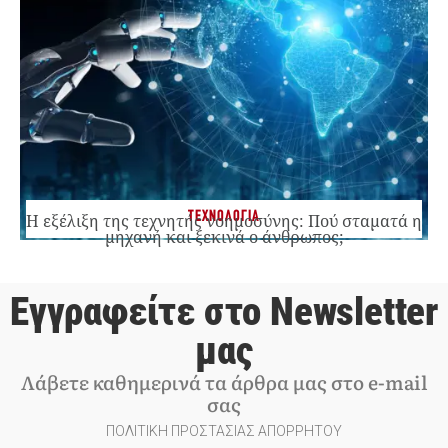
ΤΕΧΝΟΛΟΓΙΑ
Η εξέλιξη της τεχνητής νοημοσύνης: Πού σταματά η
μηχανή και ξεκινά ο άνθρωπος;
Εγγραφείτε στο Newsletter
μας
Λάβετε καθημερινά τα άρθρα μας στο e-mail
σας
ΠΟΛΙΤΙΚΗ ΠΡΟΣΤΑΣΙΑΣ ΑΠΟΡΡΗΤΟΥ