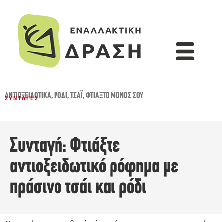
ΑΝΤΙΟΞΕΙΔΩΤΙΚΆ
,
ΡΌΔΙ
,
ΤΣΆΙ
,
ΦΤΙΆΞΤΟ ΜΌΝΟΣ ΣΟΥ
ΣΥΝΤΑΓΈΣ
Συνταγή: Φτιάξτε
αντιοξειδωτικό ρόφημα με
πράσινο τσάι και ρόδι