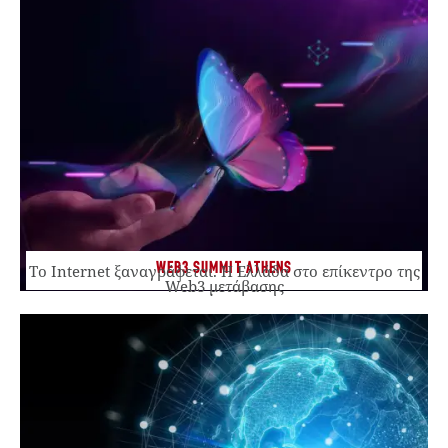
WEB3 SUMMIT ATHENS
Το Internet ξαναγράφεται. Η Ελλάδα στο επίκεντρο της
Web3 μετάβασης