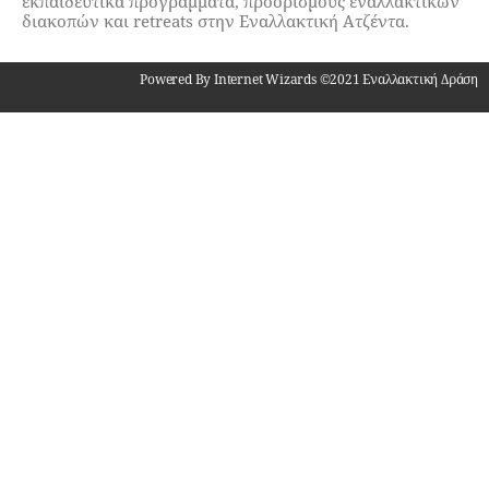
εκπαιδευτικά προγράμματα, προορισμούς εναλλακτικών
διακοπών και retreats στην Εναλλακτική Ατζέντα.
Powered By Internet Wizards ©2021 Εναλλακτική Δράση