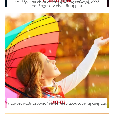
ΤΡΟΦΗ ΓΙΑ ΣΚΕΨΗ
Δεν ξέρω αν είναι σωστή ή λάθος επιλογή, αλλά
τουλάχιστον είναι δική μου
ΠΡΑΚΤΙΚΕΣ
7 μικρές καθημερινές “νίκες” που αλλάζουν τη ζωή μας