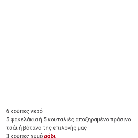
6 κούπες νερό
5 φακελάκια ή 5 κουταλιές αποξηραμένο πράσινο
τσάι ή βότανο της επιλογής μας
3 κούπες χυμό
ρόδι