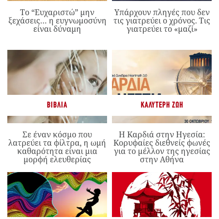
Το “Ευχαριστώ” μην
Υπάρχουν πληγές που δεν
ξεχάσεις… η ευγνωμοσύνη
τις γιατρεύει ο χρόνος. Τις
είναι δύναμη
γιατρεύει το «μαζί»
ΒΙΒΛΊΑ
ΚΑΛΎΤΕΡΗ ΖΩΉ
Σε έναν κόσμο που
Η Καρδιά στην Ηγεσία:
λατρεύει τα φίλτρα, η ωμή
Κορυφαίες διεθνείς φωνές
καθαρότητα είναι μια
για το μέλλον της ηγεσίας
μορφή ελευθερίας
στην Αθήνα