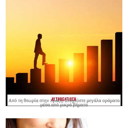
ΑΥΤΟΒΕΛΤΙΩΣΗ
Από τη θεωρία στην πράξη: Στοχεύστε μεγάλα οράματα
μέσα από μικρά βήματα