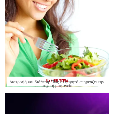
ΨΥΧΙΚΗ ΥΓΕΙΑ
Διατροφή και διάθεση: Πώς το φαγητό επηρεάζει την
ψυχική μας υγεία