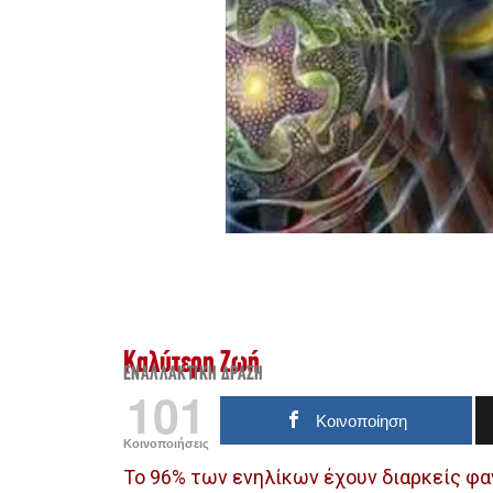
Καλύτερη Ζωή
ΕΝΑΛΛΑΚΤΙΚΉ ΔΡΆΣΗ
101
Κοινοποίηση
Κοινοποιήσεις
Το 96% των ενηλίκων έχουν διαρκείς φα