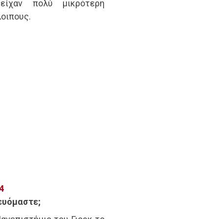
 είχαν πολύ μικρότερη
οιπους.
ρευόμαστε;