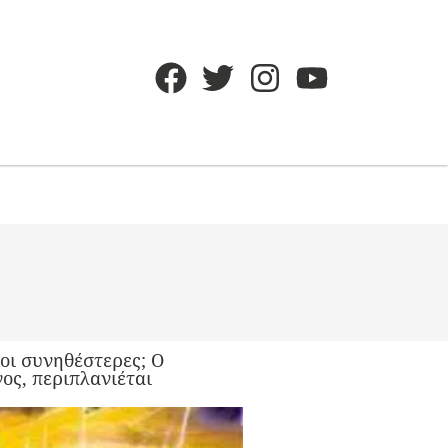
 οι συνηθέστερες; Ο
ς, περιπλανιέται