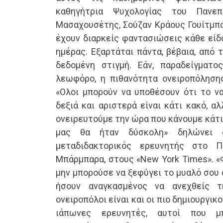
καθηγήτρια Ψυχολογίας του Πανεπ
Μασαχουσέτης, Σούζαν Κράους Γουίτμπο
έχουν διαρκείς φαντασιώσεις κάθε είδ
ημέρας. Εξαρτάται πάντα, βέβαια, από 
δεδομένη στιγμή. Εάν, παραδείγματο
λεωφόρο, η πιθανότητα ονειροπόληση
«Ολοι μπορούν να υποθέσουν ότι το να
δεξιά και αριστερά είναι κάτι κακό, α
ονειρευτούμε την ώρα που κάνουμε κάτι
μας θα ήταν δύσκολη» δηλώνει ο
μεταδιδακτορικός ερευνητής στο Π
Μπάρμπαρα, στους «New York Times». «
μην μπορούσε να ξεφύγει το μυαλό σου 
ήσουν αναγκασμένος να ανεχθείς τ
ονειροπόλοι είναι και οι πιο δημιουργι
ιάπωνες ερευνητές, αυτοί που μ