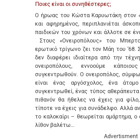
Ποιες είναι οι συνηθέστερες;
Ο ήρωας του Kώστα Kαρυωτάκη στον «
και αφηρημένος, περιπλανιέται άσκο
παιδικών του χρόνων και άλλοτε σε έν
Στους «Ονειροπόλους» του Mπερτο
ερωτικό τρίγωνο ζει τον Μάη του ’68. 
δεν διαφέρει ιδιαίτερα από την τέχν
ονειροπόλους, εννοούμε κάποιο
συγκεντρωθούν. Ο ονειροπόλος, σύμφω
είναι ένας αργόσχολος, ένα άτομ
συγκεντρωθεί, ένας τύπος αθεράπευτα 
πιθανόν θα ήθελες να έχεις για φίλο
τίποτε να έχεις για συνάδελφο. Αλλά α
το καλοκαίρι – θεωρείται αμάρτημα, ο
λίθον βαλέτω…
Advertisment