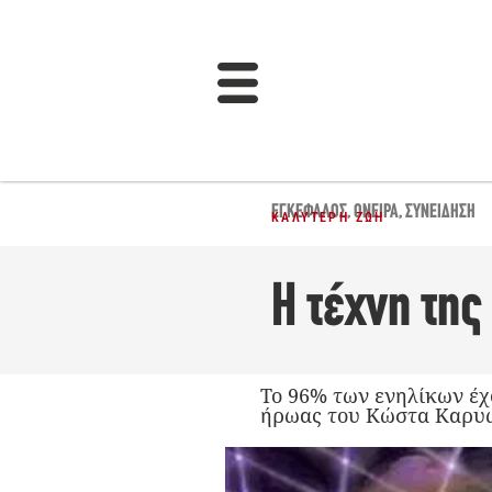
ΕΓΚΈΦΑΛΟΣ
,
ΌΝΕΙΡΑ
,
ΣΥΝΕΊΔΗΣΗ
ΚΑΛΎΤΕΡΗ ΖΩΉ
Η τέχνη τη
Το 96% των ενηλίκων έχο
ήρωας του Kώστα Kαρυωτ