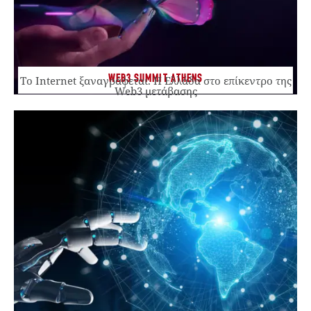
WEB3 SUMMIT ATHENS
Το Internet ξαναγράφεται. Η Ελλάδα στο επίκεντρο της
Web3 μετάβασης