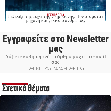
ΤΕΧΝΟΛΟΓΙΑ
Η εξέλιξη της τεχνητής νοημοσύνης: Πού σταματά η
μηχανή και ξεκινά ο άνθρωπος;
Εγγραφείτε στο Newsletter
μας
Λάβετε καθημερινά τα άρθρα μας στο e-mail
σας
ΠΟΛΙΤΙΚΗ ΠΡΟΣΤΑΣΙΑΣ ΑΠΟΡΡΗΤΟΥ
Σχετικά Θέματα