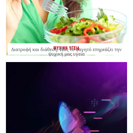
ΨΥΧΙΚΗ ΥΓΕΙΑ
Διατροφή και διάθεση: Πώς το φαγητό επηρεάζει την
ψυχική μας υγεία