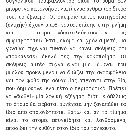
συγγενικού περιβάλλοντος όπου το θύμα δεν
μπορεί να κατανοήσει γιατί ενας άνθρωπος δικός
του, το έβλαψε. Οι σκέψεις αυτές κατηγορίας
(ενοχής) έχουν αποθηκευτεί επίσης στην μνήμη
και το άτομο «δυσκολεύεται» να τις
αμφισβητήσει». Έτσι, ακόμα και χρόνια μετά, μια
γυναίκα πχ,είναι πιθανό να κάνει σκέψεις ότι
«προκάλεσε» άθελά της την κακοποίηση. Οι
σκέψεις αυτές συχνά είναι μία «άμυνα» του
μυαλού προκειμένου να διώξει την ανασφάλεια
και τον φόβο της αδυναμίας απέναντι στην βία,
που δημιουργεί ένα τέτοιο περιστατικό. Πρέπει
να «δωθεί» μία λογική εξήγηση, διότι ειδάλλως
το άτομο θα φοβάται συνέχεια μην ξαναπάθει το
ίδιο από οποιονδήποτε. Έστω και αν το τίμημα
είναι το ατομο, ασυνείδητα και λανθασμένα,
αποδίδει την ευθύνη στον ίδιο του τον εαυτό.