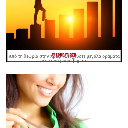
ΑΥΤΟΒΕΛΤΙΩΣΗ
Από τη θεωρία στην πράξη: Στοχεύστε μεγάλα οράματα
μέσα από μικρά βήματα