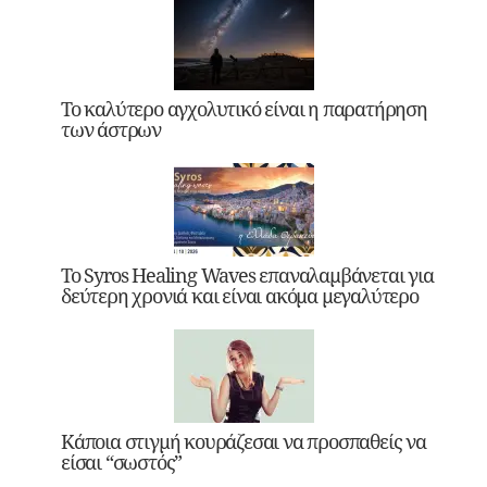
Το καλύτερο αγχολυτικό είναι η παρατήρηση
των άστρων
Το Syros Healing Waves επαναλαμβάνεται για
δεύτερη χρονιά και είναι ακόμα μεγαλύτερο
Κάποια στιγμή κουράζεσαι να προσπαθείς να
είσαι “σωστός”