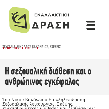
ΖΕΥΓΆΡΙΑ
,
ΝΙΚΌΛΑΟΣ ΒΑΚΌΝΔΙΟΣ
,
ΣΧΈΣΕΙΣ
ΑΝΘΡΏΠΙΝΕΣ ΣΧΈΣΕΙΣ
Η σεξουαλική διάθεση και ο
ανθρώπινος εγκέφαλος
Του Νίκου Βακόνδιου Η αλληλεπίδραση
Σεξουαλικής λειτουργίας, Σκέψης,
Συναισθηματικής διάθεσης και Αισθήσεων Οι