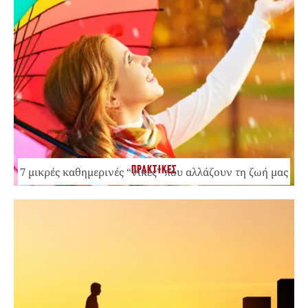
ΠΡΑΚΤΙΚΕΣ
7 μικρές καθημερινές “νίκες” που αλλάζουν τη ζωή μας