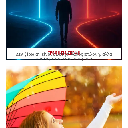
ΤΡΟΦΗ ΓΙΑ ΣΚΕΨΗ
Δεν ξέρω αν είναι σωστή ή λάθος επιλογή, αλλά
τουλάχιστον είναι δική μου