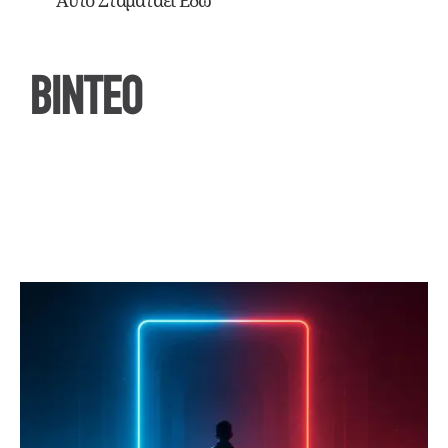
Αυτό Σταματάει Εδώ
ΒΙΝΤΕΟ