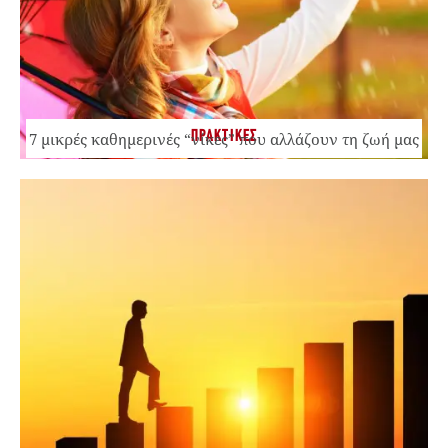
ΠΡΑΚΤΙΚΕΣ
7 μικρές καθημερινές “νίκες” που αλλάζουν τη ζωή μας