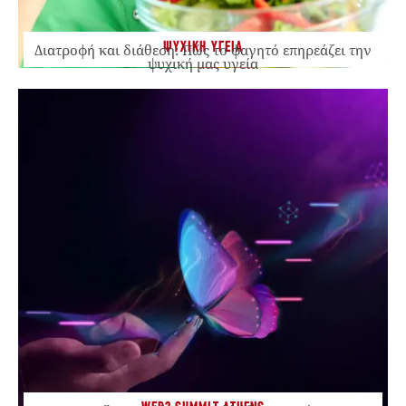
ΨΥΧΙΚΗ ΥΓΕΙΑ
Διατροφή και διάθεση: Πώς το φαγητό επηρεάζει την
ψυχική μας υγεία