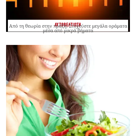
ΑΥΤΟΒΕΛΤΙΩΣΗ
Από τη θεωρία στην πράξη: Στοχεύστε μεγάλα οράματα
μέσα από μικρά βήματα