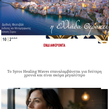
ΕΝΔΙΑΦΈΡΟΝΤΑ
Το Syros Healing Waves επαναλαμβάνεται για δεύτερη
χρονιά και είναι ακόμα μεγαλύτερο