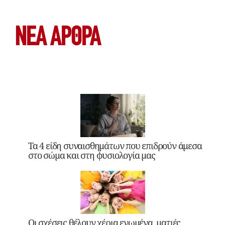
ΝΕΑ ΆΡΘΡΑ
Τα 4 είδη συναισθημάτων που επιδρούν άμεσα
στο σώμα και στη φυσιολογία μας
Οι σχέσεις θέλουν χέρια ενωμένα, ματιές