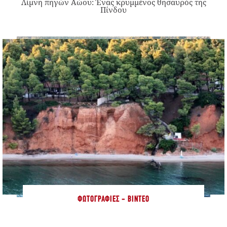
Λίμνη πηγών Αώου: Ένας κρυμμένος θησαυρός της
Πίνδου
ΦΩΤΟΓΡΑΦΊΕΣ - ΒΊΝΤΕΟ