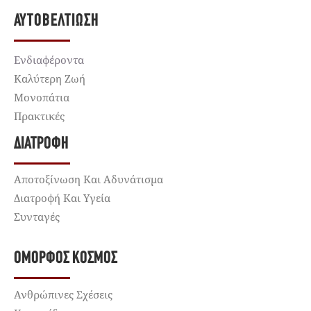
ΑΥΤΟΒΕΛΤΊΩΣΗ
Ενδιαφέροντα
Καλύτερη Ζωή
Μονοπάτια
Πρακτικές
ΔΙΑΤΡΟΦΉ
Αποτοξίνωση Και Αδυνάτισμα
Διατροφή Και Υγεία
Συνταγές
ΌΜΟΡΦΟΣ ΚΌΣΜΟΣ
Ανθρώπινες Σχέσεις