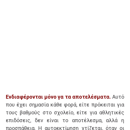
Ενδιαφέρονται μόνο γα τα αποτελέσματα.
Αυτό
που έχει σημασία κάθε φορά, είτε πρόκειται για
τους βαθμούς στο σχολείο, είτε για αθλητικές
επιδόσεις, δεν είναι το αποτέλεσμα, αλλά η
προσπάθεια. Η αυτοεκτίμηση χτίζεται, όταν οι