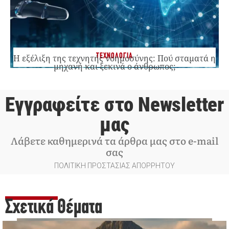
ΤΕΧΝΟΛΟΓΙΑ
Η εξέλιξη της τεχνητής νοημοσύνης: Πού σταματά η
μηχανή και ξεκινά ο άνθρωπος;
Εγγραφείτε στο Newsletter
μας
Λάβετε καθημερινά τα άρθρα μας στο e-mail
σας
ΠΟΛΙΤΙΚΗ ΠΡΟΣΤΑΣΙΑΣ ΑΠΟΡΡΗΤΟΥ
Σχετικά Θέματα