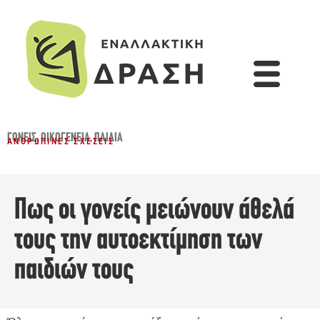
ΓΟΝΕΊΣ
,
ΟΙΚΟΓΈΝΕΙΑ
,
ΠΑΙΔΙΆ
ΑΝΘΡΏΠΙΝΕΣ ΣΧΈΣΕΙΣ
Πως οι γονείς μειώνουν άθελά
τους την αυτοεκτίμηση των
παιδιών τους