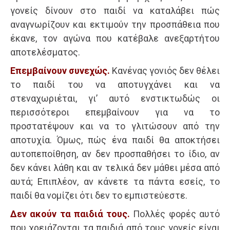
γονείς δίνουν στο παιδί να καταλάβει πώς
αναγνωρίζουν και εκτιμούν την προσπάθεια που
έκανε, τον αγώνα που κατέβαλε ανεξαρτήτου
αποτελέσματος.
Επεμβαίνουν συνεχώς.
Κανένας γονιός δεν θέλει
το παιδί του να αποτυγχάνει και να
στεναχωριέται, γι’ αυτό ενστικτωδώς οι
περισσότεροι επεμβαίνουν για να το
προστατέψουν και να το γλιτώσουν από την
αποτυχία. Όμως, πώς ένα παιδί θα αποκτήσει
αυτοπεποίθηση, αν δεν προσπαθήσει το ίδιο, αν
δεν κάνει λάθη και αν τελικά δεν μάθει μέσα από
αυτά; Επιπλέον, αν κάνετε τα πάντα εσείς, το
παιδί θα νομίζει ότι δεν το εμπιστεύεστε.
Δεν ακούν τα παιδιά τους.
Πολλές φορές αυτό
που χρειάζονται τα παιδιά από τους γονείς είναι