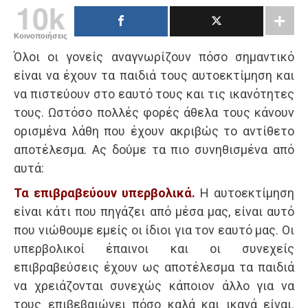
10k
Κοινοποιήσεις
Όλοι οι γονείς αναγνωρίζουν πόσο σημαντικό
είναι να έχουν τα παιδιά τους αυτοεκτίμηση και
να πιστεύουν στο εαυτό τους και τις ικανότητες
τους. Ωστόσο πολλές φορές άθελα τους κάνουν
ορισμένα λάθη που έχουν ακριβώς το αντίθετο
αποτέλεσμα. Ας δούμε τα πιο συνηθισμένα από
αυτά:
Τα επιβραβεύουν υπερβολικά.
Η αυτοεκτίμηση
είναι κάτι που πηγάζει από μέσα μας, είναι αυτό
που νιώθουμε εμείς οι ίδιοι για τον εαυτό μας. Οι
υπερβολικοί έπαινοι και οι συνεχείς
επιβραβεύσεις έχουν ως αποτέλεσμα τα παιδιά
να χρειάζονται συνεχώς κάποιον άλλο για να
τους επιβεβαιώνει πόσο καλά και ικανά είναι.