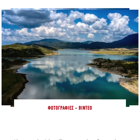
ΦΩΤΟΓΡΑΦΊΕΣ - ΒΊΝΤΕΟ