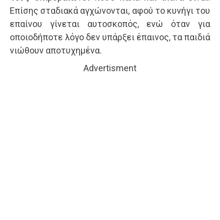
Επίσης σταδιακά αγχώνονται, αφού το κυνήγι του
επαίνου γίνεται αυτοσκοπός, ενώ όταν για
οποιοδήποτε λόγο δεν υπάρξει έπαινος, τα παιδιά
νιώθουν αποτυχημένα.
Advertisment