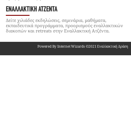
ΕΝΑΛΛΑΚΤΙΚΉ ΑΤΖΈΝΤΑ
Δείτε χιλιάδες εκδηλώσεις, σεμινάρια, μαθήματα,
εκπαιδευτικά προγράμματα, προορισμούς εναλλακτικών
διακοπών και retreats στην Εναλλακτική Ατζέντα.
Powered By Internet Wizards ©2021 Εναλλακτική Δράση