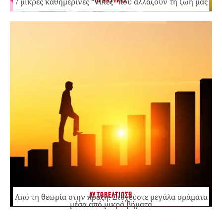
ΠΡΑΚΤΙΚΕΣ
7 μικρές καθημερινές “νίκες” που αλλάζουν τη ζωή μας
ΑΥΤΟΒΕΛΤΙΩΣΗ
Από τη θεωρία στην πράξη: Στοχεύστε μεγάλα οράματα
μέσα από μικρά βήματα