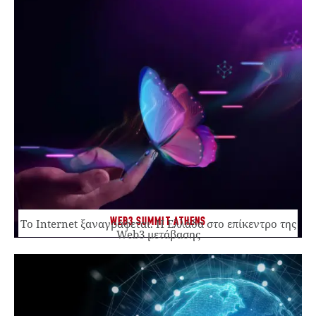
WEB3 SUMMIT ATHENS
Το Internet ξαναγράφεται. Η Ελλάδα στο επίκεντρο της
Web3 μετάβασης