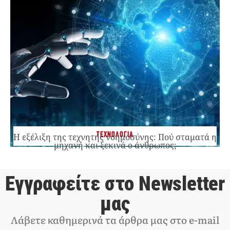
ΤΕΧΝΟΛΟΓΙΑ
Η εξέλιξη της τεχνητής νοημοσύνης: Πού σταματά η
μηχανή και ξεκινά ο άνθρωπος;
Εγγραφείτε στο Newsletter
μας
Λάβετε καθημερινά τα άρθρα μας στο e-mail