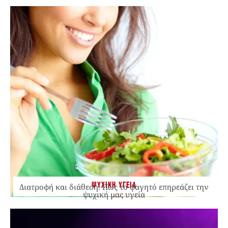
ΨΥΧΙΚΗ ΥΓΕΙΑ
Διατροφή και διάθεση: Πώς το φαγητό επηρεάζει την
ψυχική μας υγεία