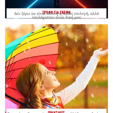
ΤΡΟΦΗ ΓΙΑ ΣΚΕΨΗ
Δεν ξέρω αν είναι σωστή ή λάθος επιλογή, αλλά
τουλάχιστον είναι δική μου