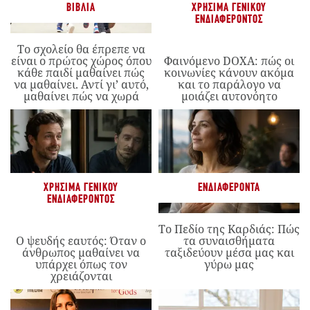
ΒΙΒΛΊΑ
ΧΡΉΣΙΜΑ ΓΕΝΙΚΟΎ
ΕΝΔΙΑΦΈΡΟΝΤΟΣ
Το σχολείο θα έπρεπε να
είναι ο πρώτος χώρος όπου
Φαινόμενο DOXA: πώς οι
κάθε παιδί μαθαίνει πώς
κοινωνίες κάνουν ακόμα
να μαθαίνει. Αντί γι’ αυτό,
και το παράλογο να
μαθαίνει πώς να χωρά
μοιάζει αυτονόητο
ΧΡΉΣΙΜΑ ΓΕΝΙΚΟΎ
ΕΝΔΙΑΦΈΡΟΝΤΑ
ΕΝΔΙΑΦΈΡΟΝΤΟΣ
Το Πεδίο της Καρδιάς: Πώς
Ο ψευδής εαυτός: Όταν ο
τα συναισθήματα
άνθρωπος μαθαίνει να
ταξιδεύουν μέσα μας και
υπάρχει όπως τον
γύρω μας
χρειάζονται