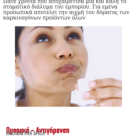
Πάνε χρόνια που αποχαιρέτισα μια και καλή το
στοματικό διάλυμα του εμπορίου. Για εμένα
προσωπικά αποτελεί την αιχμή του δόρατος των
καρκινογόνων προϊόντων όλων
Ομορφιά - Αντιγήρανση
ΕΝΑΛΛΑΚΤΙΚΉ ΔΡΆΣΗ