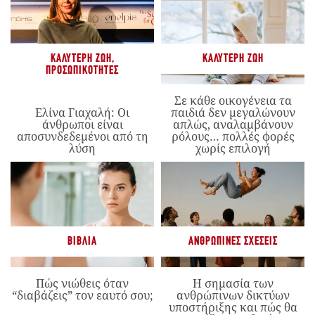
ΚΑΛΎΤΕΡΗ ΖΩΉ
,
ΚΑΛΎΤΕΡΗ ΖΩΉ
ΠΡΟΣΩΠΙΚΌΤΗΤΕΣ
Σε κάθε οικογένεια τα
Ελίνα Γιαχαλή: Οι
παιδιά δεν μεγαλώνουν
άνθρωποι είναι
απλώς, αναλαμβάνουν
αποσυνδεδεμένοι από τη
ρόλους… πολλές φορές
λύση
χωρίς επιλογή
ΒΙΒΛΊΑ
ΑΝΘΡΏΠΙΝΕΣ ΣΧΈΣΕΙΣ
Πώς νιώθεις όταν
Η σημασία των
“διαβάζεις” τον εαυτό σου;
ανθρώπινων δικτύων
υποστήριξης και πώς θα