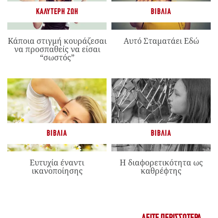
ΚΑΛΎΤΕΡΗ ΖΩΉ
ΒΙΒΛΊΑ
Κάποια στιγμή κουράζεσαι
Αυτό Σταματάει Εδώ
να προσπαθείς να είσαι
“σωστός”
ΒΙΒΛΊΑ
ΒΙΒΛΊΑ
Ευτυχία έναντι
Η διαφορετικότητα ως
ικανοποίησης
καθρέφτης