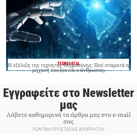
ΤΕΧΝΟΛΟΓΙΑ
Η εξέλιξη της τεχνητής νοημοσύνης: Πού σταματά η
μηχανή και ξεκινά ο άνθρωπος;
Εγγραφείτε στο Newsletter
μας
Λάβετε καθημερινά τα άρθρα μας στο e-mail
σας
ΠΟΛΙΤΙΚΗ ΠΡΟΣΤΑΣΙΑΣ ΑΠΟΡΡΗΤΟΥ