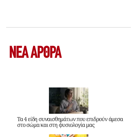
ΝΕΑ ΆΡΘΡΑ
Τα 4 είδη συναισθημάτων που επιδρούν άμεσα
στο σώμα και στη φυσιολογία μας