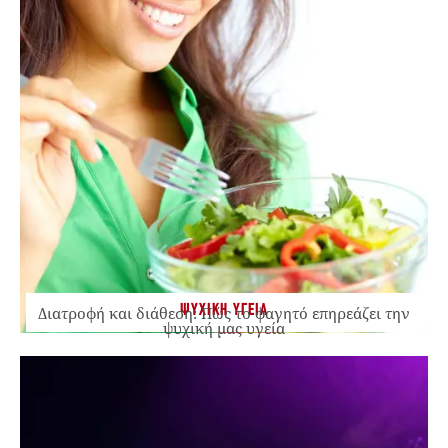
ΨΥΧΙΚΗ ΥΓΕΙΑ
Διατροφή και διάθεση: Πώς το φαγητό επηρεάζει την
ψυχική μας υγεία