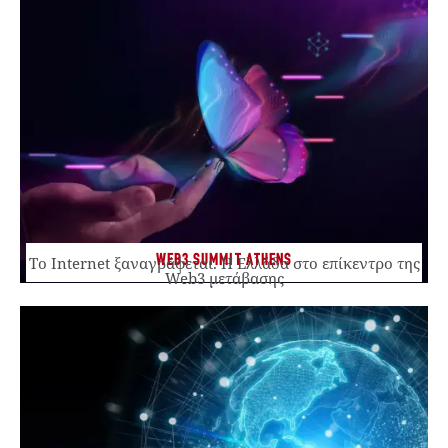
WEB3 SUMMIT ATHENS
Το Internet ξαναγράφεται. Η Ελλάδα στο επίκεντρο της
Web3 μετάβασης