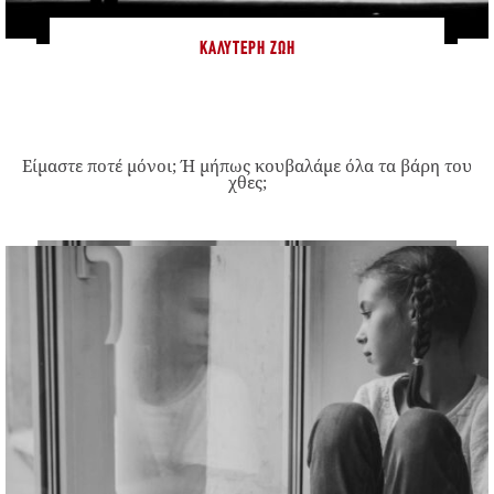
ΚΑΛΎΤΕΡΗ ΖΩΉ
Είμαστε ποτέ μόνοι; Ή μήπως κουβαλάμε όλα τα βάρη του
χθες;