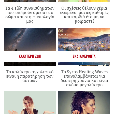
Τα 4 είδη συναισθημάτων
Οι σχέσεις θέλουν χέρια
που επιδρούν άμεσα στο
ενωμένα, ματιές καθαρές
σώμα και στη φυσιολογία
και καρδιά έτοιμη να
μας
μοιραστεί
ΚΑΛΎΤΕΡΗ ΖΩΉ
ΕΝΔΙΑΦΈΡΟΝΤΑ
Το καλύτερο αγχολυτικό
Το Syros Healing Waves
είναι η παρατήρηση των
επαναλαμβάνεται για
άστρων
δεύτερη χρονιά και είναι
ακόμα μεγαλύτερο