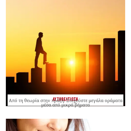
ΑΥΤΟΒΕΛΤΙΩΣΗ
Από τη θεωρία στην πράξη: Στοχεύστε μεγάλα οράματα
μέσα από μικρά βήματα