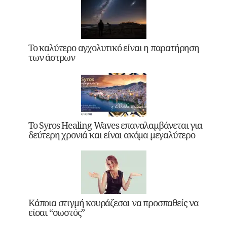
Το καλύτερο αγχολυτικό είναι η παρατήρηση
των άστρων
Το Syros Healing Waves επαναλαμβάνεται για
δεύτερη χρονιά και είναι ακόμα μεγαλύτερο
Κάποια στιγμή κουράζεσαι να προσπαθείς να
είσαι “σωστός”