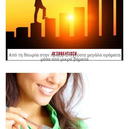
ΑΥΤΟΒΕΛΤΙΩΣΗ
Από τη θεωρία στην πράξη: Στοχεύστε μεγάλα οράματα
μέσα από μικρά βήματα