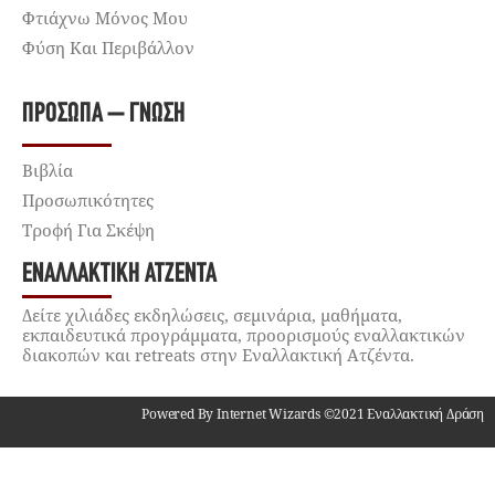
Φτιάχνω Μόνος Μου
Φύση Και Περιβάλλον
ΠΡΌΣΩΠΑ – ΓΝΏΣΗ
Βιβλία
Προσωπικότητες
Τροφή Για Σκέψη
ΕΝΑΛΛΑΚΤΙΚΉ ΑΤΖΈΝΤΑ
Δείτε χιλιάδες εκδηλώσεις, σεμινάρια, μαθήματα,
εκπαιδευτικά προγράμματα, προορισμούς εναλλακτικών
διακοπών και retreats στην Εναλλακτική Ατζέντα.
Powered By Internet Wizards ©2021 Εναλλακτική Δράση