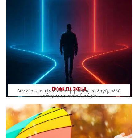
ΤΡΟΦΗ ΓΙΑ ΣΚΕΨΗ
Δεν ξέρω αν είναι σωστή ή λάθος επιλογή, αλλά
τουλάχιστον είναι δική μου