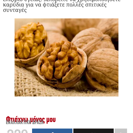
καρύδια για να φτιάξετε πολλές σπιτικές
συνταγές
Φτιάχνω μόνος μου
ΕΝΑΛΛΑΚΤΙΚΉ ΔΡΆΣΗ