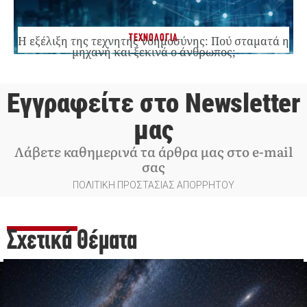
ΤΕΧΝΟΛΟΓΙΑ
Η εξέλιξη της τεχνητής νοημοσύνης: Πού σταματά η
μηχανή και ξεκινά ο άνθρωπος;
Εγγραφείτε στο Newsletter
μας
Λάβετε καθημερινά τα άρθρα μας στο e-mail
σας
ΠΟΛΙΤΙΚΗ ΠΡΟΣΤΑΣΙΑΣ ΑΠΟΡΡΗΤΟΥ
Σχετικά Θέματα