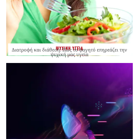
ΨΥΧΙΚΗ ΥΓΕΙΑ
Διατροφή και διάθεση: Πώς το φαγητό επηρεάζει την
ψυχική μας υγεία