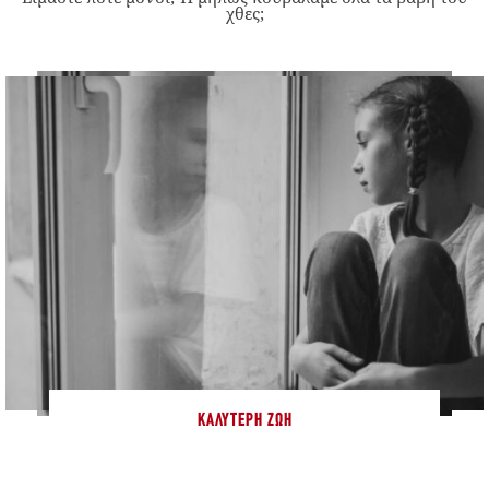
χθες;
ΚΑΛΎΤΕΡΗ ΖΩΉ