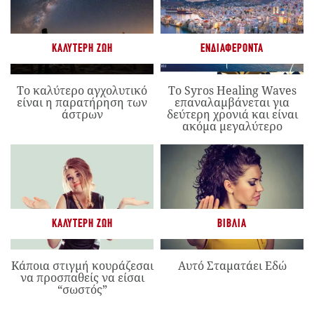
ΚΑΛΎΤΕΡΗ ΖΩΉ
ΕΝΔΙΑΦΈΡΟΝΤΑ
Το καλύτερο αγχολυτικό
Το Syros Healing Waves
είναι η παρατήρηση των
επαναλαμβάνεται για
άστρων
δεύτερη χρονιά και είναι
ακόμα μεγαλύτερο
ΚΑΛΎΤΕΡΗ ΖΩΉ
ΒΙΒΛΊΑ
Κάποια στιγμή κουράζεσαι
Αυτό Σταματάει Εδώ
να προσπαθείς να είσαι
“σωστός”