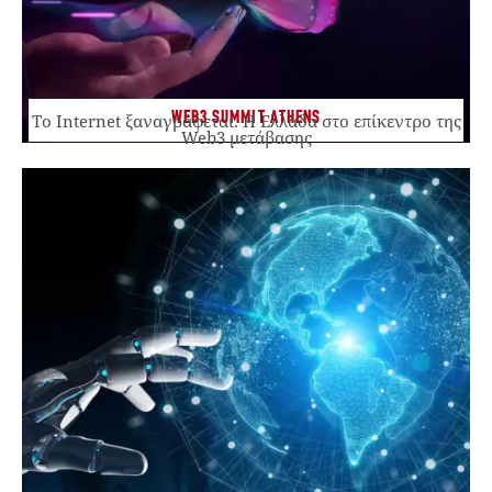
WEB3 SUMMIT ATHENS
Το Internet ξαναγράφεται. Η Ελλάδα στο επίκεντρο της
Web3 μετάβασης