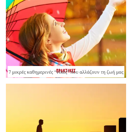
ΠΡΑΚΤΙΚΕΣ
7 μικρές καθημερινές “νίκες” που αλλάζουν τη ζωή μας