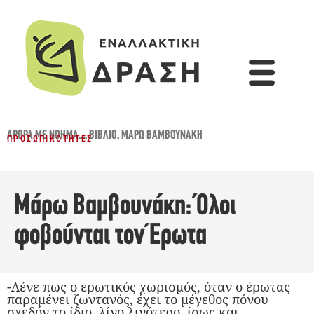
ΆΡΘΡΑ ΜΕ ΝΌΗΜΑ...
,
ΒΙΒΛΊΟ
,
ΜΆΡΩ ΒΑΜΒΟΥΝΆΚΗ
ΠΡΟΣΩΠΙΚΌΤΗΤΕΣ
Μάρω Βαμβουνάκη: Όλοι
φοβούνται τον Έρωτα
-Λένε πως ο ερωτικός χωρισμός, όταν ο έρωτας
παραμένει ζωντανός, έχει το μέγεθος πόνου
σχεδόν το ίδιο, λίγο λιγότερο, ίσως και