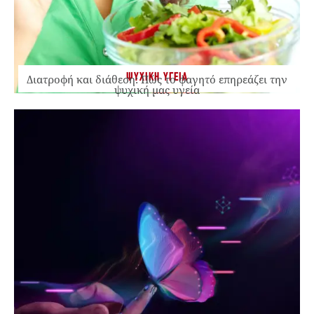
ΨΥΧΙΚΗ ΥΓΕΙΑ
Διατροφή και διάθεση: Πώς το φαγητό επηρεάζει την
ψυχική μας υγεία