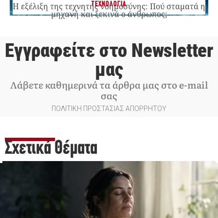
ΤΕΧΝΟΛΟΓΙΑ
Η εξέλιξη της τεχνητής νοημοσύνης: Πού σταματά η
μηχανή και ξεκινά ο άνθρωπος;
Εγγραφείτε στο Newsletter
μας
Λάβετε καθημερινά τα άρθρα μας στο e-mail
σας
ΠΟΛΙΤΙΚΗ ΠΡΟΣΤΑΣΙΑΣ ΑΠΟΡΡΗΤΟΥ
Σχετικά Θέματα