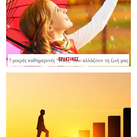
ΠΡΑΚΤΙΚΕΣ
7 μικρές καθημερινές “νίκες” που αλλάζουν τη ζωή μας