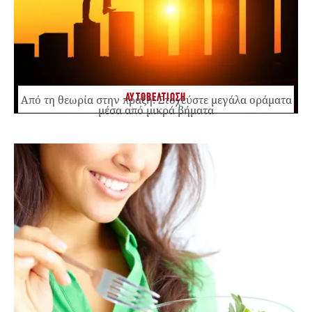
ΑΥΤΟΒΕΛΤΙΩΣΗ
Από τη θεωρία στην πράξη: Στοχεύστε μεγάλα οράματα
μέσα από μικρά βήματα