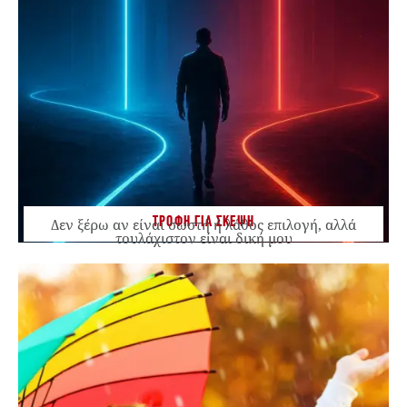
ΤΡΟΦΗ ΓΙΑ ΣΚΕΨΗ
Δεν ξέρω αν είναι σωστή ή λάθος επιλογή, αλλά
τουλάχιστον είναι δική μου