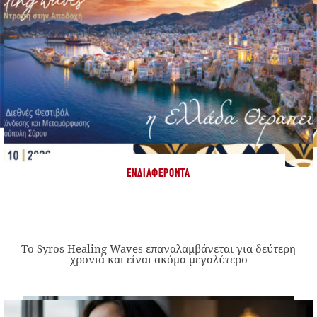
ΕΝΔΙΑΦΈΡΟΝΤΑ
Το Syros Healing Waves επαναλαμβάνεται για δεύτερη
χρονιά και είναι ακόμα μεγαλύτερο