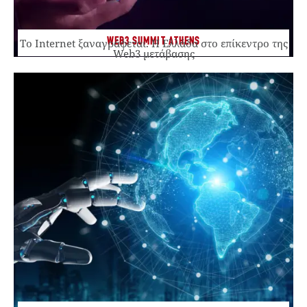
WEB3 SUMMIT ATHENS
Το Internet ξαναγράφεται. Η Ελλάδα στο επίκεντρο της
Web3 μετάβασης