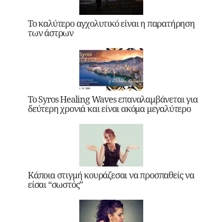
Το καλύτερο αγχολυτικό είναι η παρατήρηση
των άστρων
Το Syros Healing Waves επαναλαμβάνεται για
δεύτερη χρονιά και είναι ακόμα μεγαλύτερο
Κάποια στιγμή κουράζεσαι να προσπαθείς να
είσαι “σωστός”