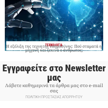
ΤΕΧΝΟΛΟΓΙΑ
Η εξέλιξη της τεχνητής νοημοσύνης: Πού σταματά η
μηχανή και ξεκινά ο άνθρωπος;
Εγγραφείτε στο Newsletter
μας
Λάβετε καθημερινά τα άρθρα μας στο e-mail
σας
ΠΟΛΙΤΙΚΗ ΠΡΟΣΤΑΣΙΑΣ ΑΠΟΡΡΗΤΟΥ