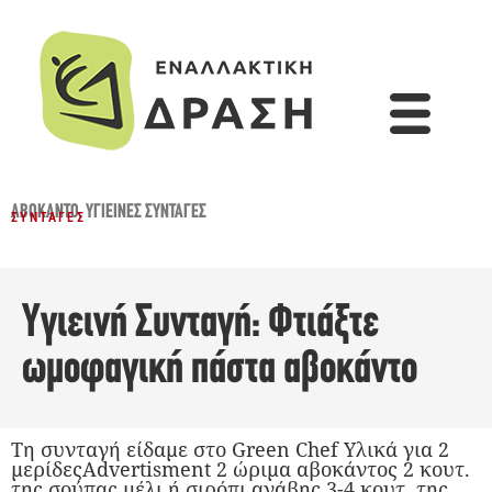
ΑΒΟΚΆΝΤΟ
,
ΥΓΙΕΙΝΈΣ ΣΥΝΤΑΓΈΣ
ΣΥΝΤΑΓΈΣ
Υγιεινή Συνταγή: Φτιάξτε
ωμοφαγική πάστα αβοκάντο
Τη συνταγή είδαμε στο Green Chef Υλικά για 2
μερίδεςAdvertisment 2 ώριμα αβοκάντος 2 κουτ.
της σούπας μέλι ή σιρόπι αγάβης 3-4 κουτ. της