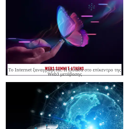
WEB3 SUMMIT ATHENS
Το Internet ξαναγράφεται. Η Ελλάδα στο επίκεντρο της
Web3 μετάβασης