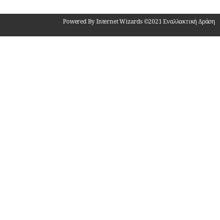
Powered By Internet Wizards ©2021 Εναλλακτική Δράση