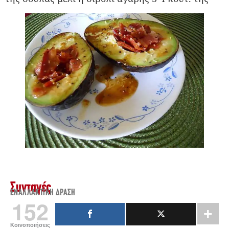
Συνταγές
ΕΝΑΛΛΑΚΤΙΚΉ ΔΡΆΣΗ
152
Κοινοποιήσεις