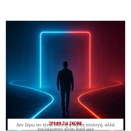
ΤΡΟΦΗ ΓΙΑ ΣΚΕΨΗ
Δεν ξέρω αν είναι σωστή ή λάθος επιλογή, αλλά
τουλάχιστον είναι δική μου