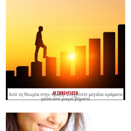
ΑΥΤΟΒΕΛΤΙΩΣΗ
Από τη θεωρία στην πράξη: Στοχεύστε μεγάλα οράματα
μέσα από μικρά βήματα