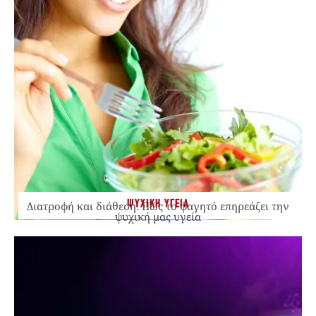
ΨΥΧΙΚΗ ΥΓΕΙΑ
Διατροφή και διάθεση: Πώς το φαγητό επηρεάζει την
ψυχική μας υγεία