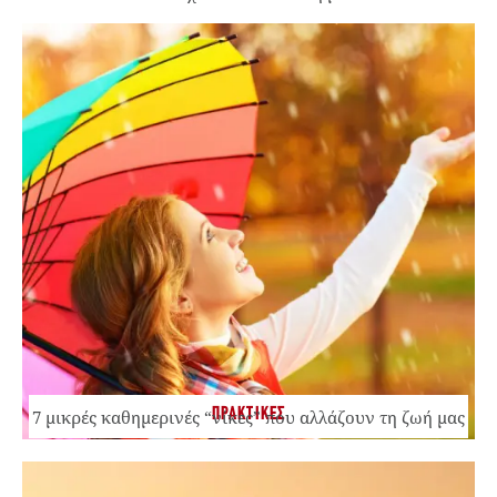
ΠΡΑΚΤΙΚΕΣ
7 μικρές καθημερινές “νίκες” που αλλάζουν τη ζωή μας