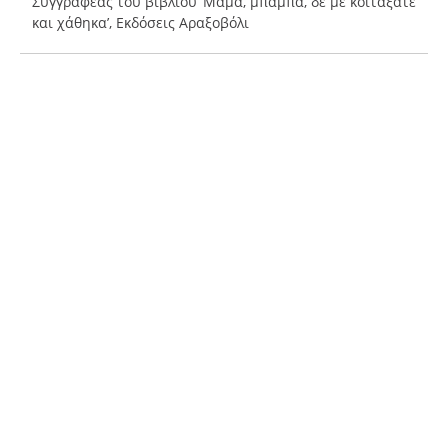
Συγγραφέας του βιβλίου ‘Μαμά, μπαμπά, δε με κοιτάξατε
και χάθηκα’, Εκδόσεις Αραξοβόλι