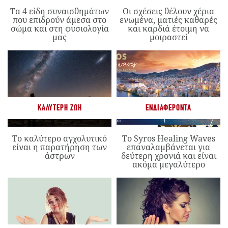
Τα 4 είδη συναισθημάτων
Οι σχέσεις θέλουν χέρια
που επιδρούν άμεσα στο
ενωμένα, ματιές καθαρές
σώμα και στη φυσιολογία
και καρδιά έτοιμη να
μας
μοιραστεί
ΚΑΛΎΤΕΡΗ ΖΩΉ
ΕΝΔΙΑΦΈΡΟΝΤΑ
Το καλύτερο αγχολυτικό
Το Syros Healing Waves
είναι η παρατήρηση των
επαναλαμβάνεται για
άστρων
δεύτερη χρονιά και είναι
ακόμα μεγαλύτερο