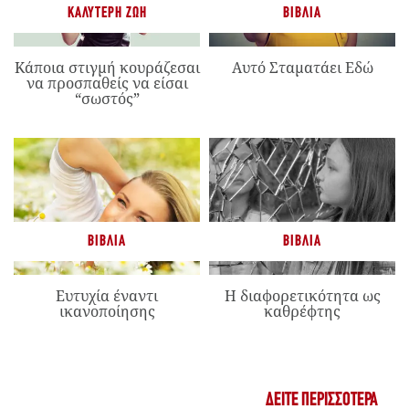
ΚΑΛΎΤΕΡΗ ΖΩΉ
ΒΙΒΛΊΑ
Κάποια στιγμή κουράζεσαι
Αυτό Σταματάει Εδώ
να προσπαθείς να είσαι
“σωστός”
ΒΙΒΛΊΑ
ΒΙΒΛΊΑ
Ευτυχία έναντι
Η διαφορετικότητα ως
ικανοποίησης
καθρέφτης
ΔΕΊΤΕ ΠΕΡΙΣΣΌΤΕΡΑ