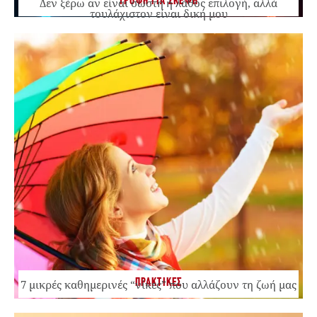
ΤΡΟΦΗ ΓΙΑ ΣΚΕΨΗ
Δεν ξέρω αν είναι σωστή ή λάθος επιλογή, αλλά
τουλάχιστον είναι δική μου
ΠΡΑΚΤΙΚΕΣ
7 μικρές καθημερινές “νίκες” που αλλάζουν τη ζωή μας