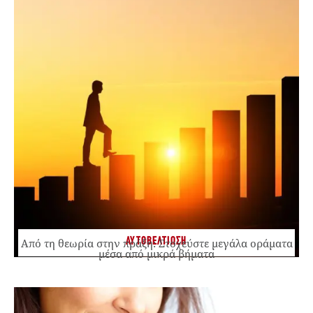
ΑΥΤΟΒΕΛΤΙΩΣΗ
Από τη θεωρία στην πράξη: Στοχεύστε μεγάλα οράματα
μέσα από μικρά βήματα