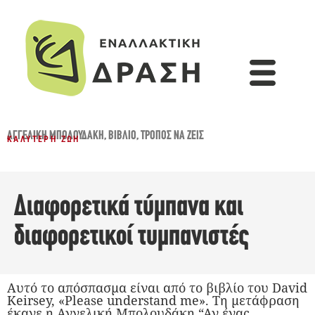
ΑΓΓΕΛΙΚΉ ΜΠΟΛΟΥΔΆΚΗ
,
ΒΙΒΛΊΟ
,
ΤΡΌΠΟΣ ΝΑ ΖΕΙΣ
ΚΑΛΎΤΕΡΗ ΖΩΉ
Διαφορετικά τύμπανα και
διαφορετικοί τυμπανιστές
Αυτό το απόσπασμα είναι από το βιβλίο του David
Keirsey, «Please understand me». Τη μετάφραση
έκανε η Αγγελική Μπολουδάκη “Αν ένας