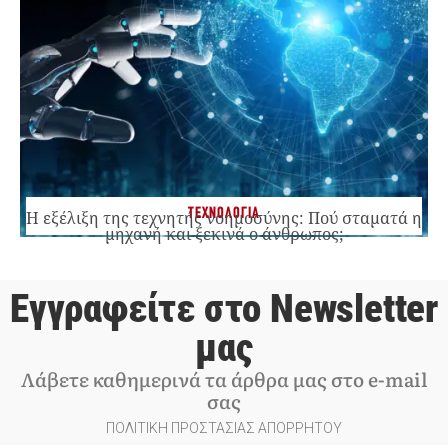
ΤΕΧΝΟΛΟΓΙΑ
Η εξέλιξη της τεχνητής νοημοσύνης: Πού σταματά η
μηχανή και ξεκινά ο άνθρωπος;
Εγγραφείτε στο Newsletter
μας
Λάβετε καθημερινά τα άρθρα μας στο e-mail
σας
ΠΟΛΙΤΙΚΗ ΠΡΟΣΤΑΣΙΑΣ ΑΠΟΡΡΗΤΟΥ