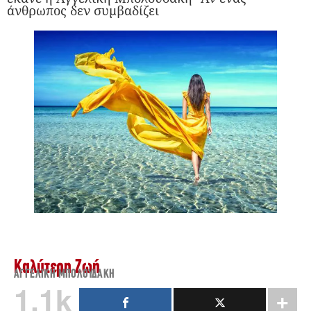
άνθρωπος δεν συμβαδίζει
Καλύτερη Ζωή
ΑΓΓΕΛΙΚΉ ΜΠΟΛΟΥΔΆΚΗ
1.1k