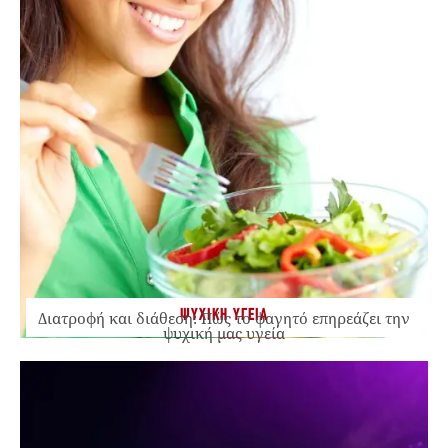
ΨΥΧΙΚΗ ΥΓΕΙΑ
Διατροφή και διάθεση: Πώς το φαγητό επηρεάζει την
ψυχική μας υγεία