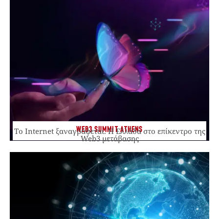
WEB3 SUMMIT ATHENS
Το Internet ξαναγράφεται. Η Ελλάδα στο επίκεντρο της
Web3 μετάβασης