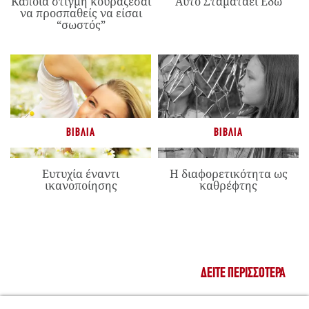
Κάποια στιγμή κουράζεσαι
Αυτό Σταματάει Εδώ
να προσπαθείς να είσαι
“σωστός”
ΒΙΒΛΊΑ
ΒΙΒΛΊΑ
Ευτυχία έναντι
Η διαφορετικότητα ως
ικανοποίησης
καθρέφτης
ΔΕΊΤΕ ΠΕΡΙΣΣΌΤΕΡΑ