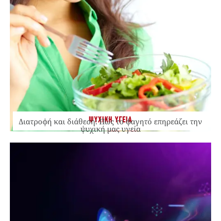
ΨΥΧΙΚΗ ΥΓΕΙΑ
Διατροφή και διάθεση: Πώς το φαγητό επηρεάζει την
ψυχική μας υγεία