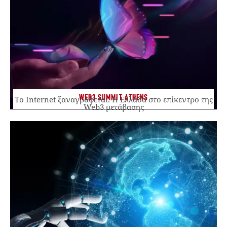
WEB3 SUMMIT ATHENS
Το Internet ξαναγράφεται. Η Ελλάδα στο επίκεντρο της
Web3 μετάβασης