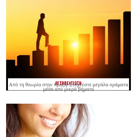
ΑΥΤΟΒΕΛΤΙΩΣΗ
Από τη θεωρία στην πράξη: Στοχεύστε μεγάλα οράματα
μέσα από μικρά βήματα