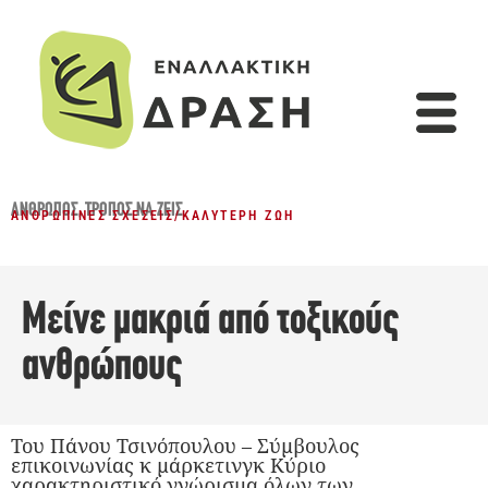
ΆΝΘΡΩΠΟΣ
,
ΤΡΌΠΟΣ ΝΑ ΖΕΙΣ
ΑΝΘΡΏΠΙΝΕΣ ΣΧΈΣΕΙΣ
/
ΚΑΛΎΤΕΡΗ ΖΩΉ
Μείνε μακριά από τοξικούς
ανθρώπους
Του Πάνου Τσινόπουλου – Σύμβουλος
επικοινωνίας κ μάρκετινγκ Κύριο
χαρακτηριστικό γνώρισμα όλων των