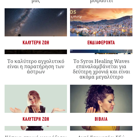
μας
μοιραστεί
ΚΑΛΎΤΕΡΗ ΖΩΉ
ΕΝΔΙΑΦΈΡΟΝΤΑ
Το καλύτερο αγχολυτικό
Το Syros Healing Waves
είναι η παρατήρηση των
επαναλαμβάνεται για
άστρων
δεύτερη χρονιά και είναι
ακόμα μεγαλύτερο
ΚΑΛΎΤΕΡΗ ΖΩΉ
ΒΙΒΛΊΑ