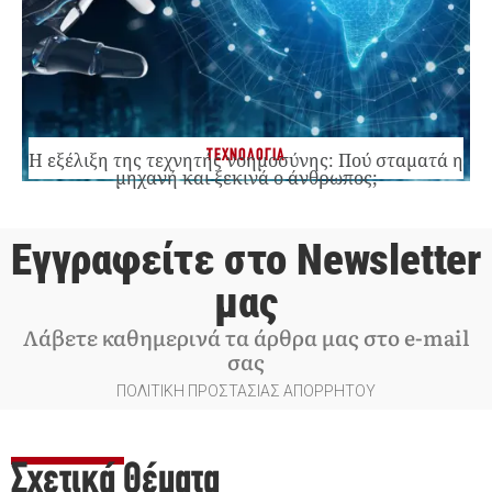
ΤΕΧΝΟΛΟΓΙΑ
Η εξέλιξη της τεχνητής νοημοσύνης: Πού σταματά η
μηχανή και ξεκινά ο άνθρωπος;
Εγγραφείτε στο Newsletter
μας
Λάβετε καθημερινά τα άρθρα μας στο e-mail
σας
ΠΟΛΙΤΙΚΗ ΠΡΟΣΤΑΣΙΑΣ ΑΠΟΡΡΗΤΟΥ
Σχετικά Θέματα