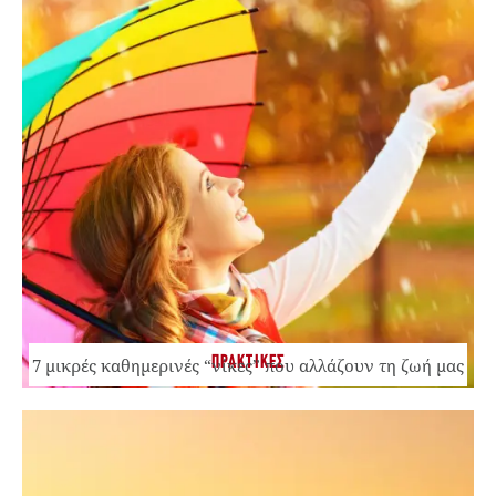
ΠΡΑΚΤΙΚΕΣ
7 μικρές καθημερινές “νίκες” που αλλάζουν τη ζωή μας