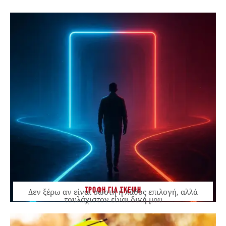
ΤΡΟΦΗ ΓΙΑ ΣΚΕΨΗ
Δεν ξέρω αν είναι σωστή ή λάθος επιλογή, αλλά
τουλάχιστον είναι δική μου