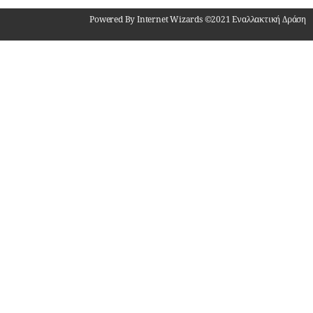
Powered By Internet Wizards ©2021 Εναλλακτική Δράση