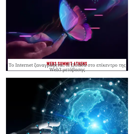
WEB3 SUMMIT ATHENS
Το Internet ξαναγράφεται. Η Ελλάδα στο επίκεντρο της
Web3 μετάβασης