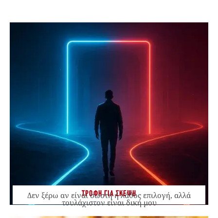
ΤΡΟΦΗ ΓΙΑ ΣΚΕΨΗ
Δεν ξέρω αν είναι σωστή ή λάθος επιλογή, αλλά
τουλάχιστον είναι δική μου