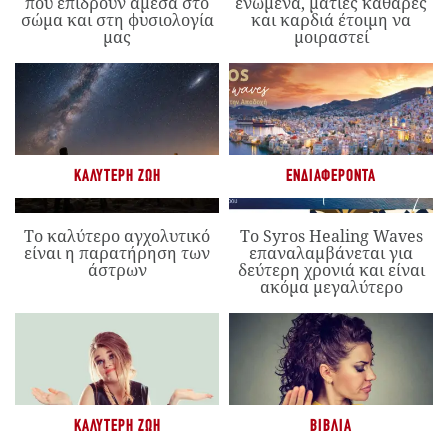
που επιδρούν άμεσα στο
ενωμένα, ματιές καθαρές
σώμα και στη φυσιολογία
και καρδιά έτοιμη να
μας
μοιραστεί
ΚΑΛΎΤΕΡΗ ΖΩΉ
ΕΝΔΙΑΦΈΡΟΝΤΑ
Το καλύτερο αγχολυτικό
Το Syros Healing Waves
είναι η παρατήρηση των
επαναλαμβάνεται για
άστρων
δεύτερη χρονιά και είναι
ακόμα μεγαλύτερο
ΚΑΛΎΤΕΡΗ ΖΩΉ
ΒΙΒΛΊΑ