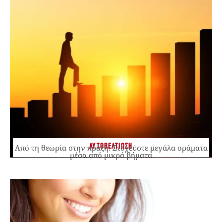
ΑΥΤΟΒΕΛΤΙΩΣΗ
Από τη θεωρία στην πράξη: Στοχεύστε μεγάλα οράματα
μέσα από μικρά βήματα