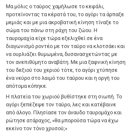
Μα μόλις ο ταύρος χαμήλωσε το κεφάλι,
προτείνοντας τα κέρατά του, το αγόρι τα άρπαξε
μεμιάς και με μια ακροβατική κίνηση τίναξε το
σώμα του πάνω στη ράχη του ζώου. Η
ταυρομαχία είχε τώρα εξελιχθεί σε ένα
διαγωνισμό ροντέο με τον ταύρο να κλοτσάει και
να ουρλιάζει θυμωμένα, δυσανασχετώντας με
τον ανεπιθύμητο αναβάτη. Με μια ξαφνική κίνηση
του δεξιού του χεριού τότε, το αγόρι χτύπησε
ένα νεύρο στο λαιμό του ταύρου και η οργή του
απότομα κόπηκε.
Η πλατεία του χωριού βυθίστηκε στη σιωπή. Το
αγόρι ξεπέζεψε τον ταύρο, λες και κατέβαινε
από άλογο. Πλησίασε τον άναυδο ταυρομάχο και
ρώτησε ατάραχος, «θα μπορούσα τώρα να έχω
εκείνο τον τόνο χρυσού;»