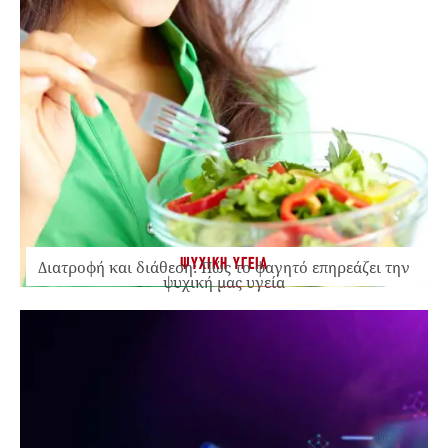
ΨΥΧΙΚΗ ΥΓΕΙΑ
Διατροφή και διάθεση: Πώς το φαγητό επηρεάζει την
ψυχική μας υγεία