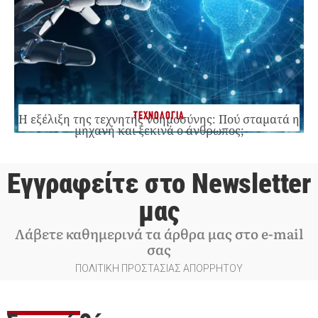
ΤΕΧΝΟΛΟΓΙΑ
Η εξέλιξη της τεχνητής νοημοσύνης: Πού σταματά η
μηχανή και ξεκινά ο άνθρωπος;
Εγγραφείτε στο Newsletter
μας
Λάβετε καθημερινά τα άρθρα μας στο e-mail
σας
ΠΟΛΙΤΙΚΗ ΠΡΟΣΤΑΣΙΑΣ ΑΠΟΡΡΗΤΟΥ