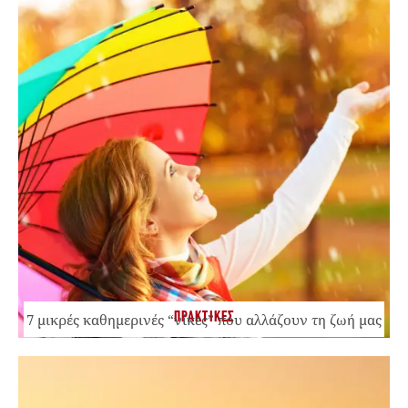
ΠΡΑΚΤΙΚΕΣ
7 μικρές καθημερινές “νίκες” που αλλάζουν τη ζωή μας