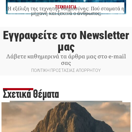
ΤΕΧΝΟΛΟΓΙΑ
Η εξέλιξη της τεχνητής νοημοσύνης: Πού σταματά η
μηχανή και ξεκινά ο άνθρωπος;
Εγγραφείτε στο Newsletter
μας
Λάβετε καθημερινά τα άρθρα μας στο e-mail
σας
ΠΟΛΙΤΙΚΗ ΠΡΟΣΤΑΣΙΑΣ ΑΠΟΡΡΗΤΟΥ
Σχετικά Θέματα