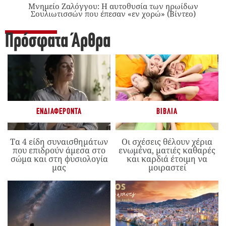
Μνημείο Ζαλόγγου: Η αυτοθυσία των ηρωίδων
Σουλιωτισσών που έπεσαν «εν χορώ» (Βίντεο)
Πρόσφατα Άρθρα
ΕΝΔΙΑΦΈΡΟΝΤΑ
ΒΙΒΛΊΑ
Τα 4 είδη συναισθημάτων
Οι σχέσεις θέλουν χέρια
που επιδρούν άμεσα στο
ενωμένα, ματιές καθαρές
σώμα και στη φυσιολογία
και καρδιά έτοιμη να
μας
μοιραστεί