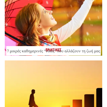
ΠΡΑΚΤΙΚΕΣ
7 μικρές καθημερινές “νίκες” που αλλάζουν τη ζωή μας