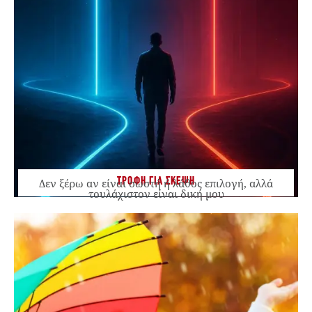
ΤΡΟΦΗ ΓΙΑ ΣΚΕΨΗ
Δεν ξέρω αν είναι σωστή ή λάθος επιλογή, αλλά
τουλάχιστον είναι δική μου