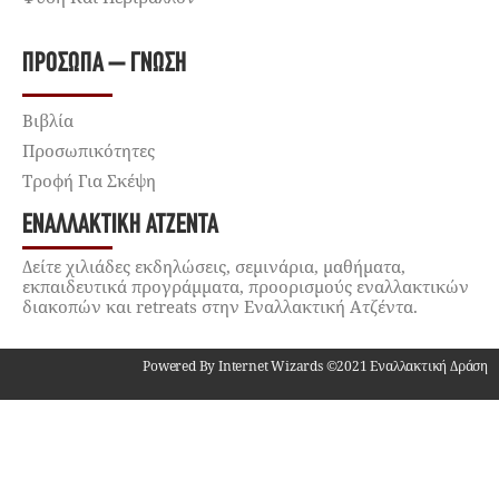
ΠΡΌΣΩΠΑ – ΓΝΏΣΗ
Βιβλία
Προσωπικότητες
Τροφή Για Σκέψη
ΕΝΑΛΛΑΚΤΙΚΉ ΑΤΖΈΝΤΑ
Δείτε χιλιάδες εκδηλώσεις, σεμινάρια, μαθήματα,
εκπαιδευτικά προγράμματα, προορισμούς εναλλακτικών
διακοπών και retreats στην Εναλλακτική Ατζέντα.
Powered By Internet Wizards ©2021 Εναλλακτική Δράση