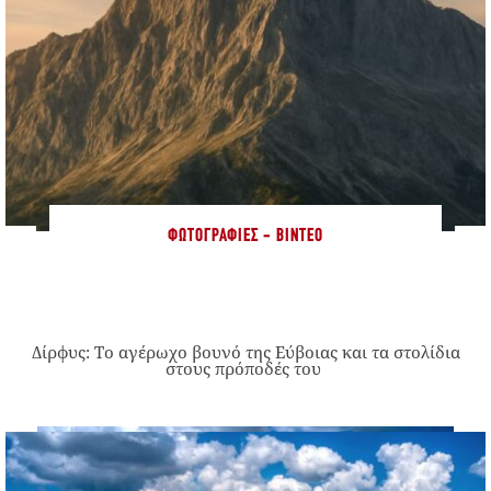
ΦΩΤΟΓΡΑΦΊΕΣ - ΒΊΝΤΕΟ
Δίρφυς: Το αγέρωχο βουνό της Εύβοιας και τα στολίδια
στους πρόποδές του