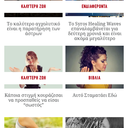
ΚΑΛΎΤΕΡΗ ΖΩΉ
ΕΝΔΙΑΦΈΡΟΝΤΑ
Το καλύτερο αγχολυτικό
Το Syros Healing Waves
είναι η παρατήρηση των
επαναλαμβάνεται για
άστρων
δεύτερη χρονιά και είναι
ακόμα μεγαλύτερο
ΚΑΛΎΤΕΡΗ ΖΩΉ
ΒΙΒΛΊΑ
Κάποια στιγμή κουράζεσαι
Αυτό Σταματάει Εδώ
να προσπαθείς να είσαι
“σωστός”