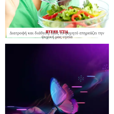
ΨΥΧΙΚΗ ΥΓΕΙΑ
Διατροφή και διάθεση: Πώς το φαγητό επηρεάζει την
ψυχική μας υγεία