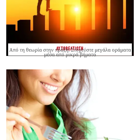
ΑΥΤΟΒΕΛΤΙΩΣΗ
Από τη θεωρία στην πράξη: Στοχεύστε μεγάλα οράματα
μέσα από μικρά βήματα