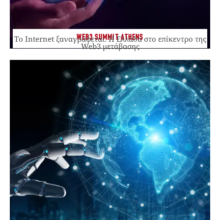
WEB3 SUMMIT ATHENS
Το Internet ξαναγράφεται. Η Ελλάδα στο επίκεντρο της
Web3 μετάβασης