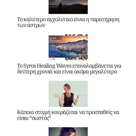
Το καλύτερο αγχολυτικό είναι η παρατήρηση
των άστρων
Το Syros Healing Waves επαναλαμβάνεται για
δεύτερη χρονιά και είναι ακόμα μεγαλύτερο
Κάποια στιγμή κουράζεσαι να προσπαθείς να
είσαι “σωστός”