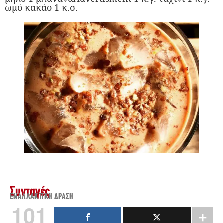
ωμό κακάο 1 κ.σ.
Συνταγές
ΕΝΑΛΛΑΚΤΙΚΉ ΔΡΆΣΗ
101