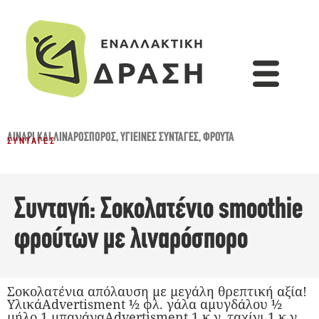
ΛΙΝΆΡΙ ΚΑΙ ΛΙΝΑΡΌΣΠΟΡΟΣ
,
ΥΓΙΕΙΝΈΣ ΣΥΝΤΑΓΈΣ
,
ΦΡΟΎΤΑ
ΣΥΝΤΑΓΈΣ
Συνταγή: Σοκολατένιο smoothie
φρούτων με λιναρόσπορο
Σοκολατένια απόλαυση με μεγάλη θρεπτική αξία!
ΥλικάAdvertisment ½ φλ. γάλα αμυγδάλου ½
μήλο 1 μπανάναAdvertisment ​1 κ.γ. ταχίνι 1 κ.γ.