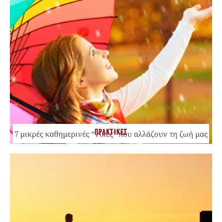
ΠΡΑΚΤΙΚΕΣ
7 μικρές καθημερινές “νίκες” που αλλάζουν τη ζωή μας