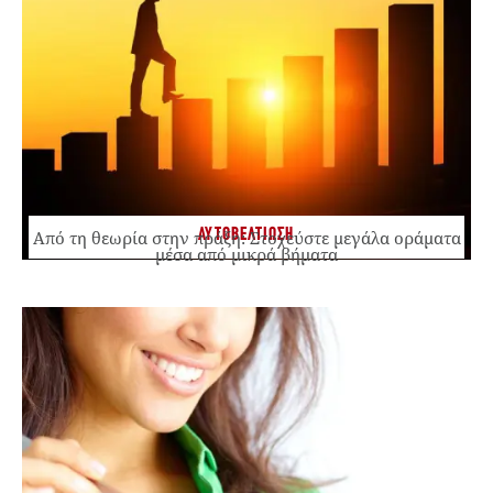
ΑΥΤΟΒΕΛΤΙΩΣΗ
Από τη θεωρία στην πράξη: Στοχεύστε μεγάλα οράματα
μέσα από μικρά βήματα