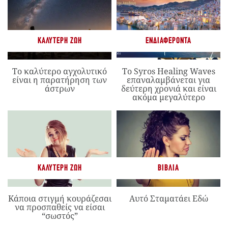
ΚΑΛΎΤΕΡΗ ΖΩΉ
ΕΝΔΙΑΦΈΡΟΝΤΑ
Το καλύτερο αγχολυτικό
Το Syros Healing Waves
είναι η παρατήρηση των
επαναλαμβάνεται για
άστρων
δεύτερη χρονιά και είναι
ακόμα μεγαλύτερο
ΚΑΛΎΤΕΡΗ ΖΩΉ
ΒΙΒΛΊΑ
Κάποια στιγμή κουράζεσαι
Αυτό Σταματάει Εδώ
να προσπαθείς να είσαι
“σωστός”