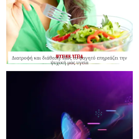
ΨΥΧΙΚΗ ΥΓΕΙΑ
Διατροφή και διάθεση: Πώς το φαγητό επηρεάζει την
ψυχική μας υγεία