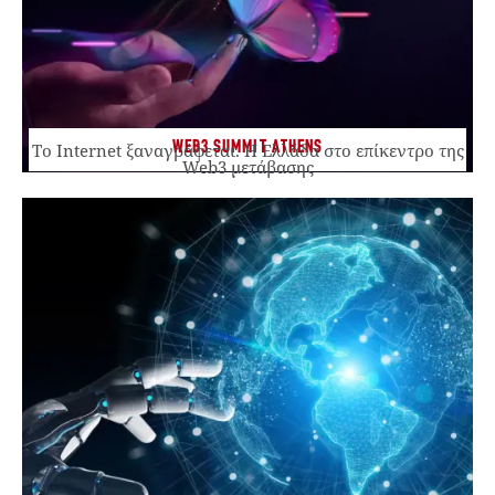
WEB3 SUMMIT ATHENS
Το Internet ξαναγράφεται. Η Ελλάδα στο επίκεντρο της
Web3 μετάβασης