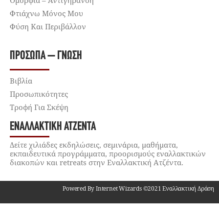
Ομορφιά – Αντιγήρανση
Φτιάχνω Μόνος Μου
Φύση Και Περιβάλλον
ΠΡΌΣΩΠΑ – ΓΝΏΣΗ
Βιβλία
Προσωπικότητες
Τροφή Για Σκέψη
ΕΝΑΛΛΑΚΤΙΚΉ ΑΤΖΈΝΤΑ
Δείτε χιλιάδες εκδηλώσεις, σεμινάρια, μαθήματα,
εκπαιδευτικά προγράμματα, προορισμούς εναλλακτικών
διακοπών και retreats στην Εναλλακτική Ατζέντα.
Powered By Internet Wizards ©2021 Εναλλακτική Δράση