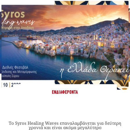
ΕΝΔΙΑΦΈΡΟΝΤΑ
Το Syros Healing Waves επαναλαμβάνεται για δεύτερη
χρονιά και είναι ακόμα μεγαλύτερο