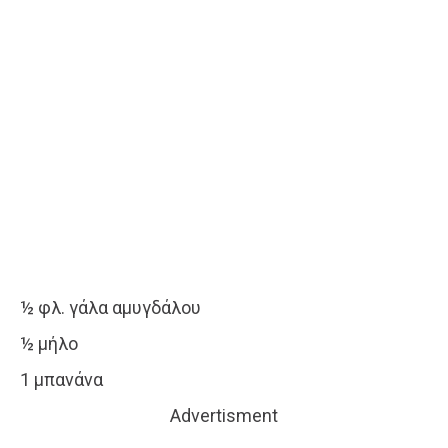
½ φλ. γάλα αμυγδάλου
½ μήλο
1 μπανάνα
Advertisment