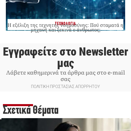
ΤΕΧΝΟΛΟΓΙΑ
Η εξέλιξη της τεχνητής νοημοσύνης: Πού σταματά η
μηχανή και ξεκινά ο άνθρωπος;
Εγγραφείτε στο Newsletter
μας
Λάβετε καθημερινά τα άρθρα μας στο e-mail
σας
ΠΟΛΙΤΙΚΗ ΠΡΟΣΤΑΣΙΑΣ ΑΠΟΡΡΗΤΟΥ
Σχετικά Θέματα