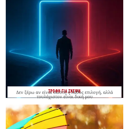
ΤΡΟΦΗ ΓΙΑ ΣΚΕΨΗ
Δεν ξέρω αν είναι σωστή ή λάθος επιλογή, αλλά
τουλάχιστον είναι δική μου