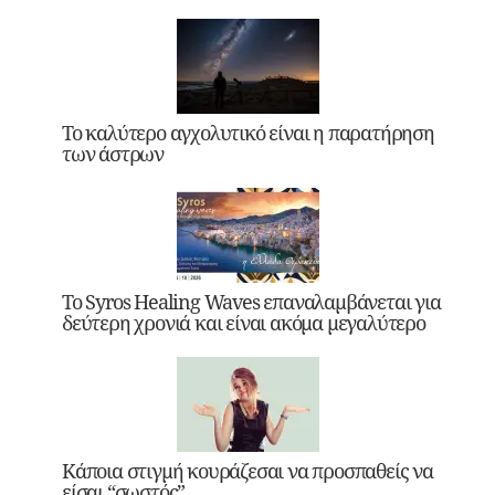
Το καλύτερο αγχολυτικό είναι η παρατήρηση
των άστρων
Το Syros Healing Waves επαναλαμβάνεται για
δεύτερη χρονιά και είναι ακόμα μεγαλύτερο
Κάποια στιγμή κουράζεσαι να προσπαθείς να
είσαι “σωστός”