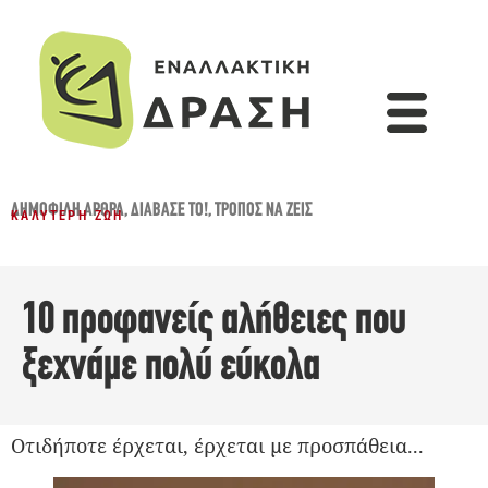
ΔΗΜΟΦΙΛΉ ΆΡΘΡΑ
,
ΔΙΆΒΑΣΈ ΤΟ!
,
ΤΡΌΠΟΣ ΝΑ ΖΕΙΣ
ΚΑΛΎΤΕΡΗ ΖΩΉ
10 προφανείς αλήθειες που
ξεχνάμε πολύ εύκολα
Οτιδήποτε έρχεται, έρχεται με προσπάθεια...