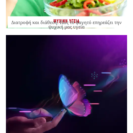
ΨΥΧΙΚΗ ΥΓΕΙΑ
Διατροφή και διάθεση: Πώς το φαγητό επηρεάζει την
ψυχική μας υγεία