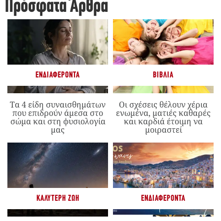
Πρόσφατα Άρθρα
ΕΝΔΙΑΦΈΡΟΝΤΑ
ΒΙΒΛΊΑ
Τα 4 είδη συναισθημάτων
Οι σχέσεις θέλουν χέρια
που επιδρούν άμεσα στο
ενωμένα, ματιές καθαρές
σώμα και στη φυσιολογία
και καρδιά έτοιμη να
μας
μοιραστεί
ΚΑΛΎΤΕΡΗ ΖΩΉ
ΕΝΔΙΑΦΈΡΟΝΤΑ