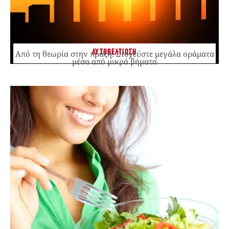
ΑΥΤΟΒΕΛΤΙΩΣΗ
Από τη θεωρία στην πράξη: Στοχεύστε μεγάλα οράματα
μέσα από μικρά βήματα