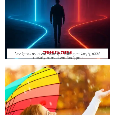
ΤΡΟΦΗ ΓΙΑ ΣΚΕΨΗ
Δεν ξέρω αν είναι σωστή ή λάθος επιλογή, αλλά
τουλάχιστον είναι δική μου