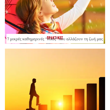
ΠΡΑΚΤΙΚΕΣ
7 μικρές καθημερινές “νίκες” που αλλάζουν τη ζωή μας