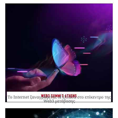
WEB3 SUMMIT ATHENS
Το Internet ξαναγράφεται. Η Ελλάδα στο επίκεντρο της
Web3 μετάβασης