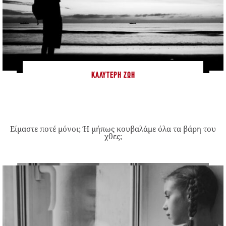
ΚΑΛΎΤΕΡΗ ΖΩΉ
Είμαστε ποτέ μόνοι; Ή μήπως κουβαλάμε όλα τα βάρη του
χθες;