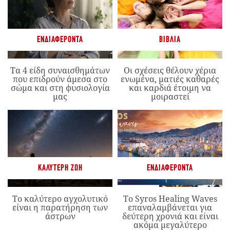
ΕΝΔΙΑΦΈΡΟΝΤΑ
ΒΙΒΛΊΑ
Τα 4 είδη συναισθημάτων
Οι σχέσεις θέλουν χέρια
που επιδρούν άμεσα στο
ενωμένα, ματιές καθαρές
σώμα και στη φυσιολογία
και καρδιά έτοιμη να
μας
μοιραστεί
ΚΑΛΎΤΕΡΗ ΖΩΉ
ΕΝΔΙΑΦΈΡΟΝΤΑ
Το καλύτερο αγχολυτικό
Το Syros Healing Waves
είναι η παρατήρηση των
επαναλαμβάνεται για
άστρων
δεύτερη χρονιά και είναι
ακόμα μεγαλύτερο