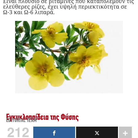
Είναι πλούσιο σε βιταμίνες που καταπολεμούν τις
ελεύθερες ρίζες, έχει υψηλή περιεκτικότητα σε
Ω-3 και Ω-6 λιπαρά.
Εγκυκλοπαίδεια της Φύσης
EDITORIAL TEAM
212