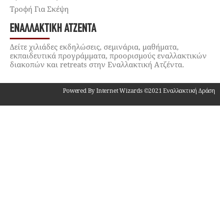
Τροφή Για Σκέψη
ΕΝΑΛΛΑΚΤΙΚΉ ΑΤΖΈΝΤΑ
Δείτε χιλιάδες εκδηλώσεις, σεμινάρια, μαθήματα,
εκπαιδευτικά προγράμματα, προορισμούς εναλλακτικών
διακοπών και retreats στην Εναλλακτική Ατζέντα.
Powered By Internet Wizards ©2021 Εναλλακτική Δράση