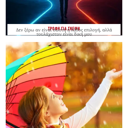
ΤΡΟΦΗ ΓΙΑ ΣΚΕΨΗ
Δεν ξέρω αν είναι σωστή ή λάθος επιλογή, αλλά
τουλάχιστον είναι δική μου