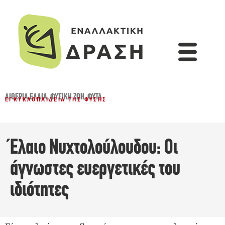
ΑΙΘΈΡΙΑ ΈΛΑΙΑ
,
ΦΥΣΙΚΉ ΖΩΉ
,
ΦΥΤΆ
ΕΓΚΥΚΛΟΠΑΊΔΕΙΑ ΤΗΣ ΦΎΣΗΣ
Έλαιο Νυχτολούλουδου: Οι
άγνωστες ευεργετικές του
ιδιότητες