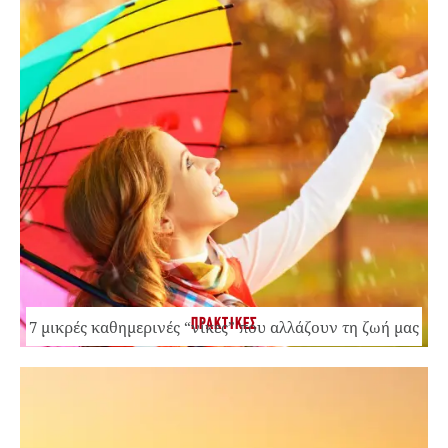
ΠΡΑΚΤΙΚΕΣ
7 μικρές καθημερινές “νίκες” που αλλάζουν τη ζωή μας