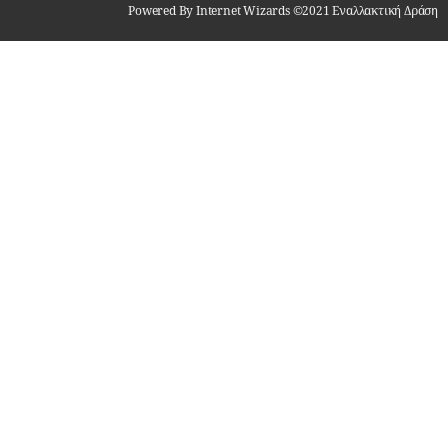
Powered By Internet Wizards ©2021 Εναλλακτική Δράση