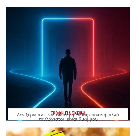
ΤΡΟΦΗ ΓΙΑ ΣΚΕΨΗ
Δεν ξέρω αν είναι σωστή ή λάθος επιλογή, αλλά
τουλάχιστον είναι δική μου