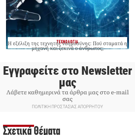
ΤΕΧΝΟΛΟΓΙΑ
Η εξέλιξη της τεχνητής νοημοσύνης: Πού σταματά η
μηχανή και ξεκινά ο άνθρωπος;
Εγγραφείτε στο Newsletter
μας
Λάβετε καθημερινά τα άρθρα μας στο e-mail
σας
ΠΟΛΙΤΙΚΗ ΠΡΟΣΤΑΣΙΑΣ ΑΠΟΡΡΗΤΟΥ
Σχετικά Θέματα