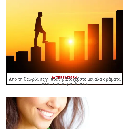
ΑΥΤΟΒΕΛΤΙΩΣΗ
Από τη θεωρία στην πράξη: Στοχεύστε μεγάλα οράματα
μέσα από μικρά βήματα