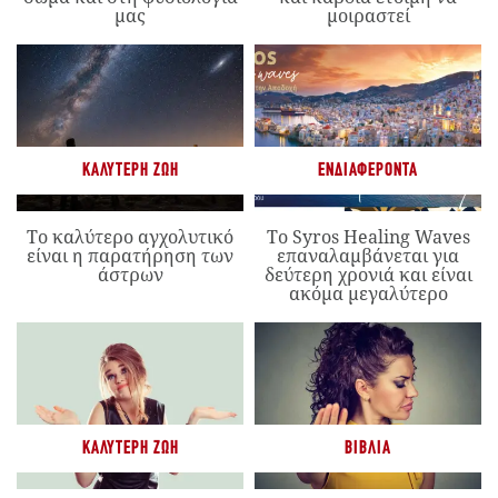
μας
μοιραστεί
ΚΑΛΎΤΕΡΗ ΖΩΉ
ΕΝΔΙΑΦΈΡΟΝΤΑ
Το καλύτερο αγχολυτικό
Το Syros Healing Waves
είναι η παρατήρηση των
επαναλαμβάνεται για
άστρων
δεύτερη χρονιά και είναι
ακόμα μεγαλύτερο
ΚΑΛΎΤΕΡΗ ΖΩΉ
ΒΙΒΛΊΑ