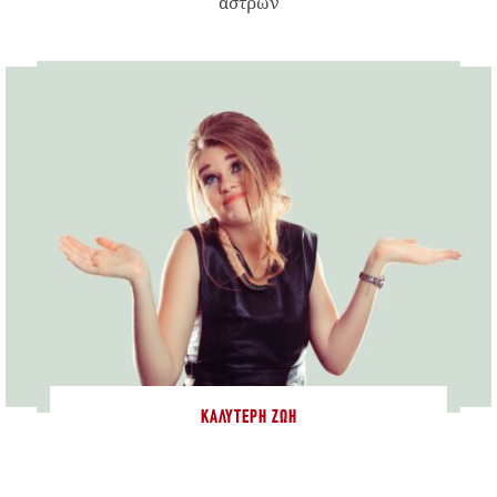
άστρων
ΚΑΛΎΤΕΡΗ ΖΩΉ