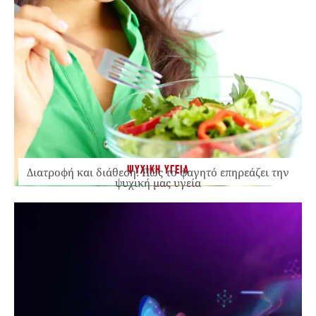
ΨΥΧΙΚΗ ΥΓΕΙΑ
Διατροφή και διάθεση: Πώς το φαγητό επηρεάζει την
ψυχική μας υγεία