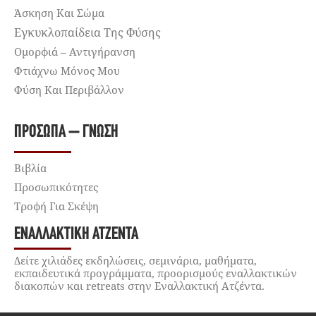
Άσκηση Και Σώμα
Εγκυκλοπαίδεια Της Φύσης
Ομορφιά – Αντιγήρανση
Φτιάχνω Μόνος Μου
Φύση Και Περιβάλλον
ΠΡΌΣΩΠΑ – ΓΝΏΣΗ
Βιβλία
Προσωπικότητες
Τροφή Για Σκέψη
ΕΝΑΛΛΑΚΤΙΚΉ ΑΤΖΈΝΤΑ
Δείτε χιλιάδες εκδηλώσεις, σεμινάρια, μαθήματα,
εκπαιδευτικά προγράμματα, προορισμούς εναλλακτικών
διακοπών και retreats στην Εναλλακτική Ατζέντα.