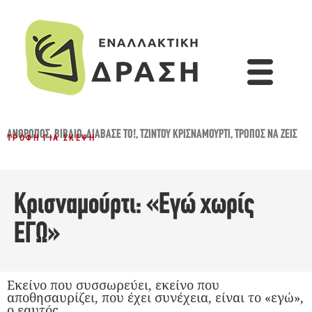
ΆΝΘΡΩΠΟΣ
,
ΒΙΒΛΊΟ
,
ΔΙΆΒΑΣΈ ΤΟ!
,
ΤΖΊΝΤΟΥ ΚΡΙΣΝΑΜΟΎΡΤΙ
,
ΤΡΌΠΟΣ ΝΑ ΖΕΙΣ
ΤΡΟΦΉ ΓΙΑ ΣΚΈΨΗ
Κρισναμούρτι: «Εγώ χωρίς
ΕΓΩ»
Εκείνο που συσσωρεύει, εκείνο που
αποθησαυρίζει, που έχει συνέχεια, είναι το «εγώ»,
ο εαυτός...