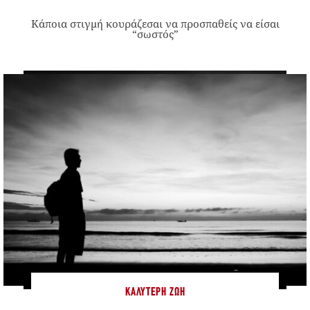
Κάποια στιγμή κουράζεσαι να προσπαθείς να είσαι
“σωστός”
ΚΑΛΎΤΕΡΗ ΖΩΉ