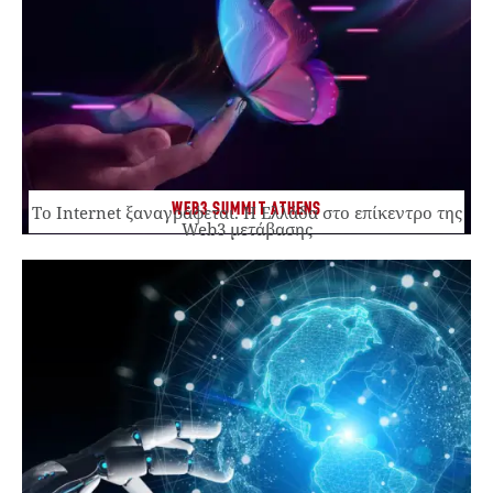
WEB3 SUMMIT ATHENS
Το Internet ξαναγράφεται. Η Ελλάδα στο επίκεντρο της
Web3 μετάβασης