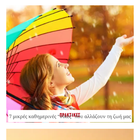
ΠΡΑΚΤΙΚΕΣ
7 μικρές καθημερινές “νίκες” που αλλάζουν τη ζωή μας