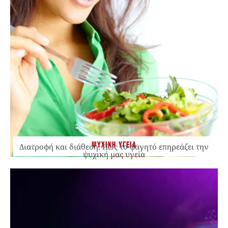
ΨΥΧΙΚΗ ΥΓΕΙΑ
Διατροφή και διάθεση: Πώς το φαγητό επηρεάζει την
ψυχική μας υγεία