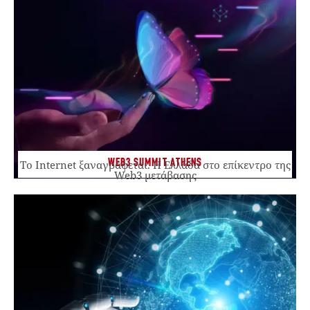
WEB3 SUMMIT ATHENS
Το Internet ξαναγράφεται. Η Ελλάδα στο επίκεντρο της
Web3 μετάβασης