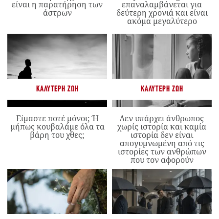
είναι η παρατήρηση των
επαναλαμβάνεται για
άστρων
δεύτερη χρονιά και είναι
ακόμα μεγαλύτερο
ΚΑΛΎΤΕΡΗ ΖΩΉ
ΚΑΛΎΤΕΡΗ ΖΩΉ
Είμαστε ποτέ μόνοι; Ή
Δεν υπάρχει άνθρωπος
μήπως κουβαλάμε όλα τα
χωρίς ιστορία και καμία
βάρη του χθες;
ιστορία δεν είναι
απογυμνωμένη από τις
ιστορίες των ανθρώπων
που τον αφορούν