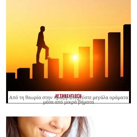
ΑΥΤΟΒΕΛΤΙΩΣΗ
Από τη θεωρία στην πράξη: Στοχεύστε μεγάλα οράματα
μέσα από μικρά βήματα