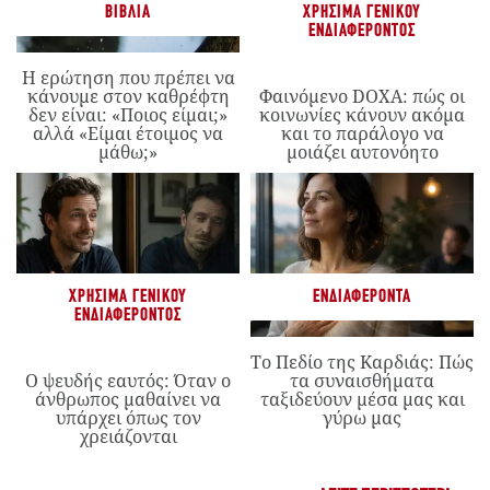
ΒΙΒΛΊΑ
ΧΡΉΣΙΜΑ ΓΕΝΙΚΟΎ
ΕΝΔΙΑΦΈΡΟΝΤΟΣ
Η ερώτηση που πρέπει να
κάνουμε στον καθρέφτη
Φαινόμενο DOXA: πώς οι
δεν είναι: «Ποιος είμαι;»
κοινωνίες κάνουν ακόμα
αλλά «Είμαι έτοιμος να
και το παράλογο να
μάθω;»
μοιάζει αυτονόητο
ΧΡΉΣΙΜΑ ΓΕΝΙΚΟΎ
ΕΝΔΙΑΦΈΡΟΝΤΑ
ΕΝΔΙΑΦΈΡΟΝΤΟΣ
Το Πεδίο της Καρδιάς: Πώς
Ο ψευδής εαυτός: Όταν ο
τα συναισθήματα
άνθρωπος μαθαίνει να
ταξιδεύουν μέσα μας και
υπάρχει όπως τον
γύρω μας
χρειάζονται