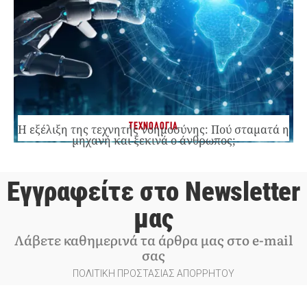
ΤΕΧΝΟΛΟΓΙΑ
Η εξέλιξη της τεχνητής νοημοσύνης: Πού σταματά η
μηχανή και ξεκινά ο άνθρωπος;
Εγγραφείτε στο Newsletter
μας
Λάβετε καθημερινά τα άρθρα μας στο e-mail
σας
ΠΟΛΙΤΙΚΗ ΠΡΟΣΤΑΣΙΑΣ ΑΠΟΡΡΗΤΟΥ