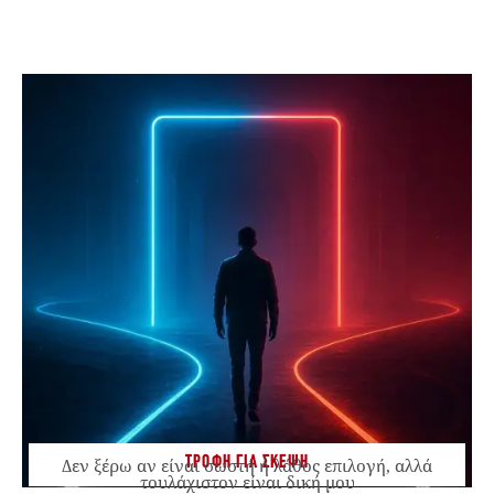
ΤΡΟΦΗ ΓΙΑ ΣΚΕΨΗ
Δεν ξέρω αν είναι σωστή ή λάθος επιλογή, αλλά
τουλάχιστον είναι δική μου