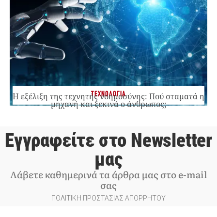
ΤΕΧΝΟΛΟΓΙΑ
Η εξέλιξη της τεχνητής νοημοσύνης: Πού σταματά η
μηχανή και ξεκινά ο άνθρωπος;
Εγγραφείτε στο Newsletter
μας
Λάβετε καθημερινά τα άρθρα μας στο e-mail
σας
ΠΟΛΙΤΙΚΗ ΠΡΟΣΤΑΣΙΑΣ ΑΠΟΡΡΗΤΟΥ