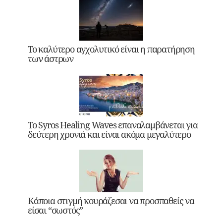
Το καλύτερο αγχολυτικό είναι η παρατήρηση
των άστρων
Το Syros Healing Waves επαναλαμβάνεται για
δεύτερη χρονιά και είναι ακόμα μεγαλύτερο
Κάποια στιγμή κουράζεσαι να προσπαθείς να
είσαι “σωστός”