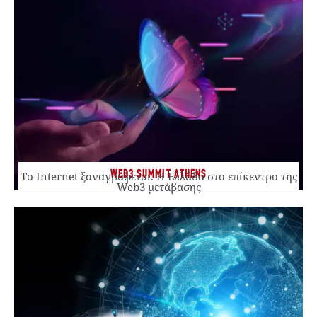
WEB3 SUMMIT ATHENS
Το Internet ξαναγράφεται. Η Ελλάδα στο επίκεντρο της
Web3 μετάβασης