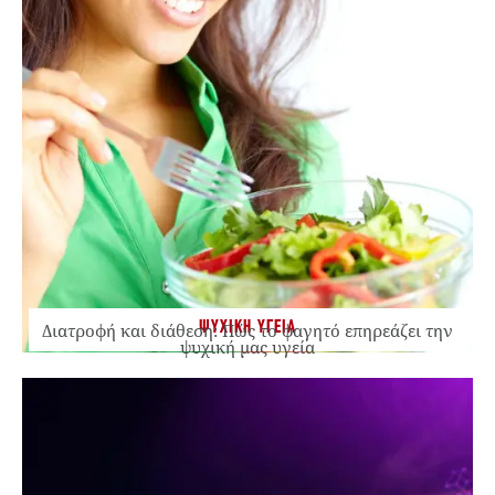
ΨΥΧΙΚΗ ΥΓΕΙΑ
Διατροφή και διάθεση: Πώς το φαγητό επηρεάζει την
ψυχική μας υγεία