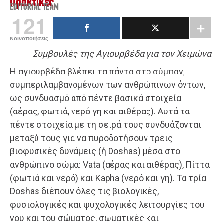
Πρακτικές
EDITORIAL TEAM
121
Κοινοποιήσεις
Συμβουλές της Αγιουρβέδα για τον Χειμώνα
Η αγιουρβέδα βλέπει τα πάντα στο σύμπαν,
συμπεριλαμβανομένων των ανθρώπινων όντων,
ως συνδυασμό από πέντε βασικά στοιχεία
(αέρας, φωτιά, νερό γη και αιθέρας). Αυτά τα
πέντε στοιχεία με τη σειρά τους συνδυάζονται
μεταξύ τους για να πυροδοτήσουν τρεις
βιοφυσικές δυνάμεις (ή Doshas) μέσα στο
ανθρώπινο σώμα: Vata (αέρας και αιθέρας), Πίττα
(φωτιά και νερό) και Kapha (νερό και γη). Τα τρία
Doshas διέπουν όλες τις βιολογικές,
φυσιολογικές και ψυχολογικές λειτουργίες του
νου και του σώματος, σωματικές και