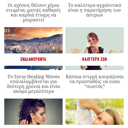
Οι σχέσεις θέλουν χέρια
Το καλύτερο αγχολυτικό
ενωμένα, ματιές καθαρές
είναι η παρατήρηση των
και καρδιά έτοιμη να
άστρων
μοιραστεί
ΕΝΔΙΑΦΈΡΟΝΤΑ
ΚΑΛΎΤΕΡΗ ΖΩΉ
Το Syros Healing Waves
Κάποια στιγμή κουράζεσαι
επαναλαμβάνεται για
να προσπαθείς να είσαι
δεύτερη χρονιά και είναι
“σωστός”
ακόμα μεγαλύτερο