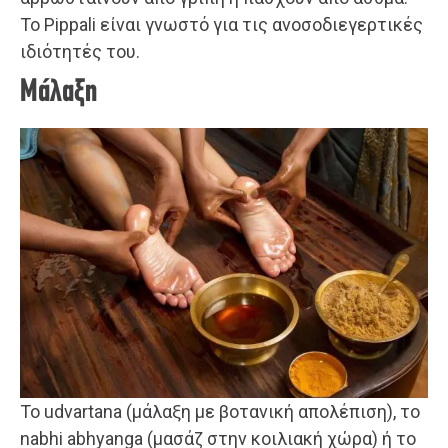
Το Pippali είναι γνωστό για τις ανοσοδιεγερτικές
ιδιότητές του.
Μάλαξη
Το udvartana (μάλαξη με βοτανική απολέπιση), το
nabhi abhyanga (μασάζ στην κοιλιακή χώρα) ή το