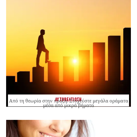
ΑΥΤΟΒΕΛΤΙΩΣΗ
Από τη θεωρία στην πράξη: Στοχεύστε μεγάλα οράματα
μέσα από μικρά βήματα