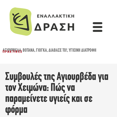
ΑΓΙΟΥΡΒΈΔΑ
,
ΒΌΤΑΝΑ
,
ΓΙΌΓΚΑ
,
ΔΙΆΒΑΣΈ ΤΟ!
,
ΥΓΙΕΙΝΉ ΔΙΑΤΡΟΦΉ
ΠΡΑΚΤΙΚΈΣ
Συμβουλές της Αγιουρβέδα για
τον Χειμώνα: Πώς να
παραμείνετε υγιείς και σε
φόρμα