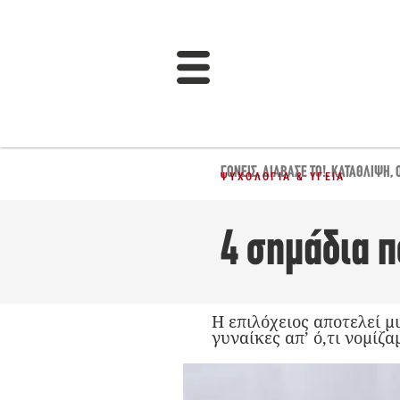
ΓΟΝΕΊΣ
,
ΔΙΆΒΑΣΈ ΤΟ!
,
ΚΑΤΆΘΛΙΨΗ
,
ΨΥΧΟΛΟΓΊΑ & ΥΓΕΊΑ
4 σημάδια 
Η επιλόχειος αποτελεί 
γυναίκες απ’ ό,τι νομίζα