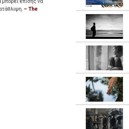
ά μπορεί επίσης να
ατάθλιψη.
– The