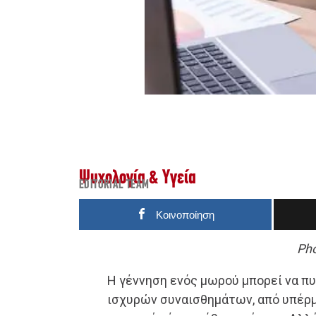
Ψυχολογία & Υγεία
EDITORIAL TEAM
Κοινοποίηση
Pho
Η γέννηση ενός μωρού μπορεί να πυ
ισχυρών συναισθημάτων, από υπέρ