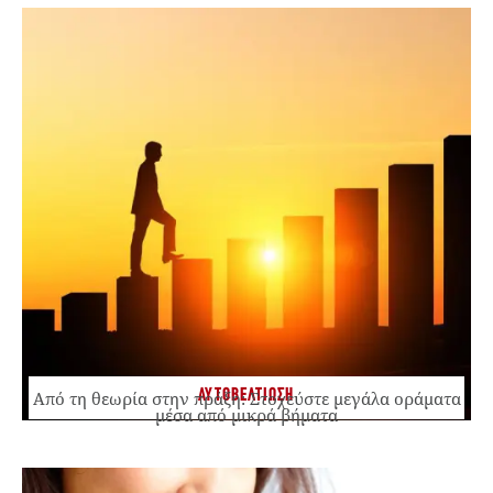
ΑΥΤΟΒΕΛΤΙΩΣΗ
Από τη θεωρία στην πράξη: Στοχεύστε μεγάλα οράματα
μέσα από μικρά βήματα