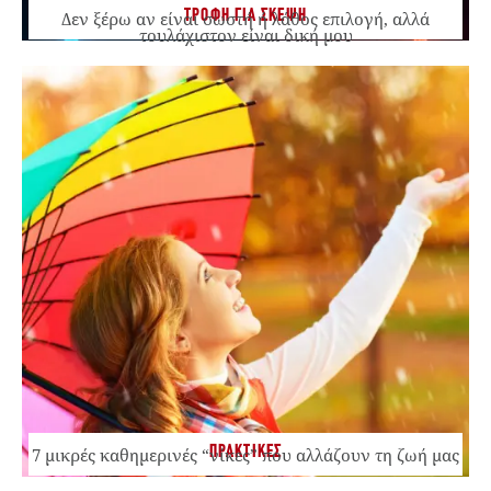
ΤΡΟΦΗ ΓΙΑ ΣΚΕΨΗ
Δεν ξέρω αν είναι σωστή ή λάθος επιλογή, αλλά
τουλάχιστον είναι δική μου
ΠΡΑΚΤΙΚΕΣ
7 μικρές καθημερινές “νίκες” που αλλάζουν τη ζωή μας