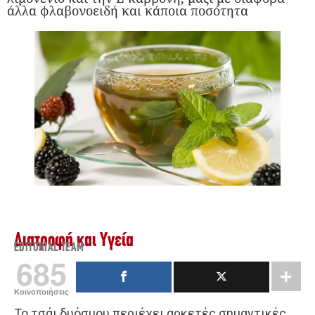
άλλα φλαβονοειδή και κάποια ποσότητα
Διατροφή και Υγεία
EDITORIAL TEAM
685
Κοινοποιήσεις
Το τσάι δυόσμου περιέχει αρκετές σημαντικές