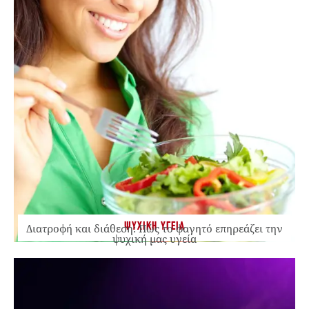
ΨΥΧΙΚΗ ΥΓΕΙΑ
Διατροφή και διάθεση: Πώς το φαγητό επηρεάζει την
ψυχική μας υγεία