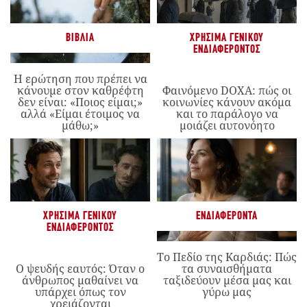
ΒΙΒΛΊΑ
ΧΡΉΣΙΜΑ ΓΕΝΙΚΟΎ
ΕΝΔΙΑΦΈΡΟΝΤΟΣ
Η ερώτηση που πρέπει να
κάνουμε στον καθρέφτη
Φαινόμενο DOXA: πώς οι
δεν είναι: «Ποιος είμαι;»
κοινωνίες κάνουν ακόμα
αλλά «Είμαι έτοιμος να
και το παράλογο να
μάθω;»
μοιάζει αυτονόητο
ΧΡΉΣΙΜΑ ΓΕΝΙΚΟΎ
ΕΝΔΙΑΦΈΡΟΝΤΑ
ΕΝΔΙΑΦΈΡΟΝΤΟΣ
Το Πεδίο της Καρδιάς: Πώς
Ο ψευδής εαυτός: Όταν ο
τα συναισθήματα
άνθρωπος μαθαίνει να
ταξιδεύουν μέσα μας και
υπάρχει όπως τον
γύρω μας
χρειάζονται