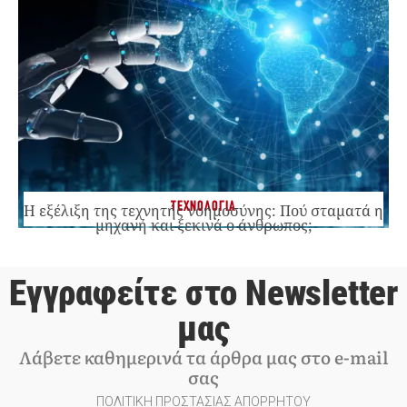
ΤΕΧΝΟΛΟΓΙΑ
Η εξέλιξη της τεχνητής νοημοσύνης: Πού σταματά η
μηχανή και ξεκινά ο άνθρωπος;
Εγγραφείτε στο Newsletter
μας
Λάβετε καθημερινά τα άρθρα μας στο e-mail
σας
ΠΟΛΙΤΙΚΗ ΠΡΟΣΤΑΣΙΑΣ ΑΠΟΡΡΗΤΟΥ