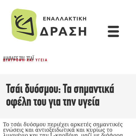
ΔΙΆΒΑΣΈ ΤΟ!
,
ΤΣΆΙ
ΔΙΑΤΡΟΦΉ ΚΑΙ ΥΓΕΊΑ
Τσάι δυόσμου: Τα σημαντικά
οφέλη του για την υγεία
Το τσάι δυόσμου περιέχει αρκετές σημαντικές
ενώσεις και αντιοξειδωτικά και κυρίως το
λιμονένιο και την L-καρβόνη, μαζί με διάφορα