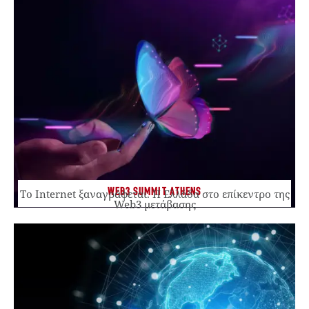
WEB3 SUMMIT ATHENS
Το Internet ξαναγράφεται. Η Ελλάδα στο επίκεντρο της
Web3 μετάβασης