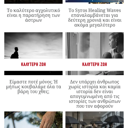
Το καλύτερο αγχολυτικό
Το Syros Healing Waves
είναι η παρατήρηση των
επαναλαμβάνεται για
άστρων
δεύτερη χρονιά και είναι
ακόμα μεγαλύτερο
ΚΑΛΎΤΕΡΗ ΖΩΉ
ΚΑΛΎΤΕΡΗ ΖΩΉ
Είμαστε ποτέ μόνοι; Ή
Δεν υπάρχει άνθρωπος
μήπως κουβαλάμε όλα τα
χωρίς ιστορία και καμία
βάρη του χθες;
ιστορία δεν είναι
απογυμνωμένη από τις
ιστορίες των ανθρώπων
που τον αφορούν