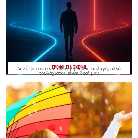
ΤΡΟΦΗ ΓΙΑ ΣΚΕΨΗ
Δεν ξέρω αν είναι σωστή ή λάθος επιλογή, αλλά
τουλάχιστον είναι δική μου