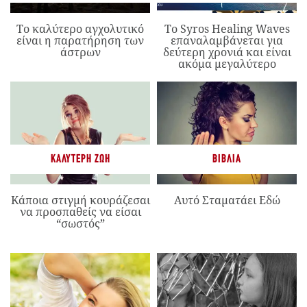
Το καλύτερο αγχολυτικό
Το Syros Healing Waves
είναι η παρατήρηση των
επαναλαμβάνεται για
άστρων
δεύτερη χρονιά και είναι
ακόμα μεγαλύτερο
ΚΑΛΎΤΕΡΗ ΖΩΉ
ΒΙΒΛΊΑ
Κάποια στιγμή κουράζεσαι
Αυτό Σταματάει Εδώ
να προσπαθείς να είσαι
“σωστός”