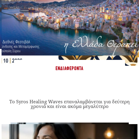
ΕΝΔΙΑΦΈΡΟΝΤΑ
Το Syros Healing Waves επαναλαμβάνεται για δεύτερη
χρονιά και είναι ακόμα μεγαλύτερο