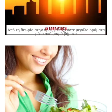
ΑΥΤΟΒΕΛΤΙΩΣΗ
Από τη θεωρία στην πράξη: Στοχεύστε μεγάλα οράματα
μέσα από μικρά βήματα