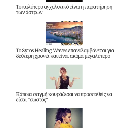
Το καλύτερο αγχολυτικό είναι η παρατήρηση
των άστρων
Το Syros Healing Waves επαναλαμβάνεται για
δεύτερη χρονιά και είναι ακόμα μεγαλύτερο
Κάποια στιγμή κουράζεσαι να προσπαθείς να
είσαι “σωστός”