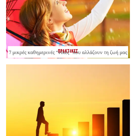
ΠΡΑΚΤΙΚΕΣ
7 μικρές καθημερινές “νίκες” που αλλάζουν τη ζωή μας