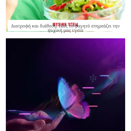
ΨΥΧΙΚΗ ΥΓΕΙΑ
Διατροφή και διάθεση: Πώς το φαγητό επηρεάζει την
ψυχική μας υγεία