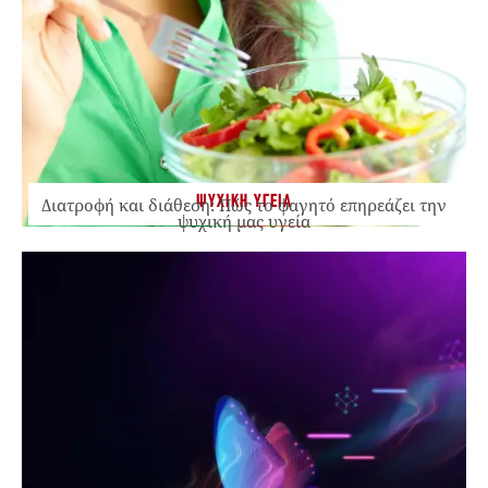
ΨΥΧΙΚΗ ΥΓΕΙΑ
Διατροφή και διάθεση: Πώς το φαγητό επηρεάζει την
ψυχική μας υγεία