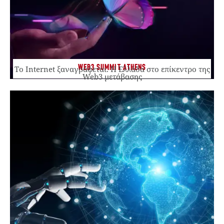
WEB3 SUMMIT ATHENS
Το Internet ξαναγράφεται. Η Ελλάδα στο επίκεντρο της
Web3 μετάβασης