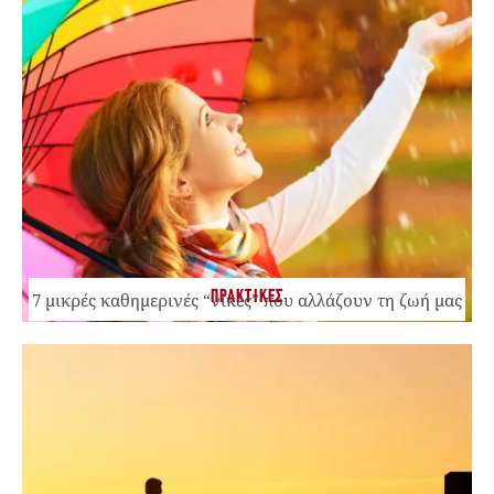
ΠΡΑΚΤΙΚΕΣ
7 μικρές καθημερινές “νίκες” που αλλάζουν τη ζωή μας