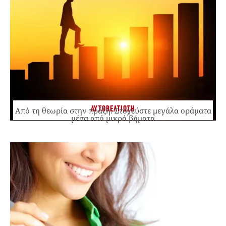
ΑΥΤΟΒΕΛΤΙΩΣΗ
Από τη θεωρία στην πράξη: Στοχεύστε μεγάλα οράματα
μέσα από μικρά βήματα