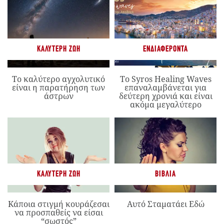
ΚΑΛΎΤΕΡΗ ΖΩΉ
ΕΝΔΙΑΦΈΡΟΝΤΑ
Το καλύτερο αγχολυτικό
Το Syros Healing Waves
είναι η παρατήρηση των
επαναλαμβάνεται για
άστρων
δεύτερη χρονιά και είναι
ακόμα μεγαλύτερο
ΚΑΛΎΤΕΡΗ ΖΩΉ
ΒΙΒΛΊΑ
Κάποια στιγμή κουράζεσαι
Αυτό Σταματάει Εδώ
να προσπαθείς να είσαι
“σωστός”