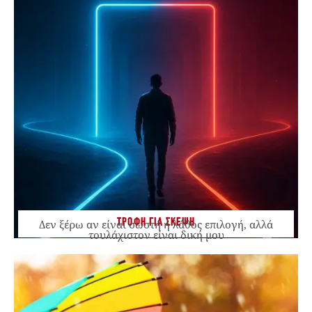
ΤΡΟΦΗ ΓΙΑ ΣΚΕΨΗ
Δεν ξέρω αν είναι σωστή ή λάθος επιλογή, αλλά
τουλάχιστον είναι δική μου