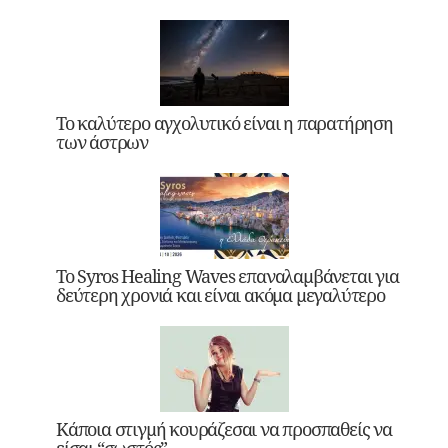
Το καλύτερο αγχολυτικό είναι η παρατήρηση
των άστρων
Το Syros Healing Waves επαναλαμβάνεται για
δεύτερη χρονιά και είναι ακόμα μεγαλύτερο
Κάποια στιγμή κουράζεσαι να προσπαθείς να
είσαι “σωστός”