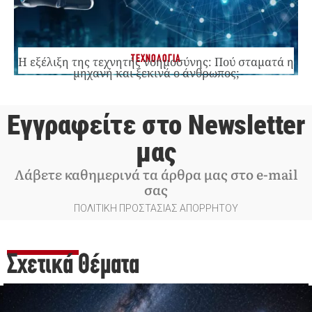
ΤΕΧΝΟΛΟΓΙΑ
Η εξέλιξη της τεχνητής νοημοσύνης: Πού σταματά η
μηχανή και ξεκινά ο άνθρωπος;
Εγγραφείτε στο Newsletter
μας
Λάβετε καθημερινά τα άρθρα μας στο e-mail
σας
ΠΟΛΙΤΙΚΗ ΠΡΟΣΤΑΣΙΑΣ ΑΠΟΡΡΗΤΟΥ
Σχετικά Θέματα