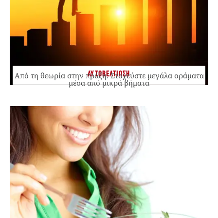
ΑΥΤΟΒΕΛΤΙΩΣΗ
Από τη θεωρία στην πράξη: Στοχεύστε μεγάλα οράματα
μέσα από μικρά βήματα