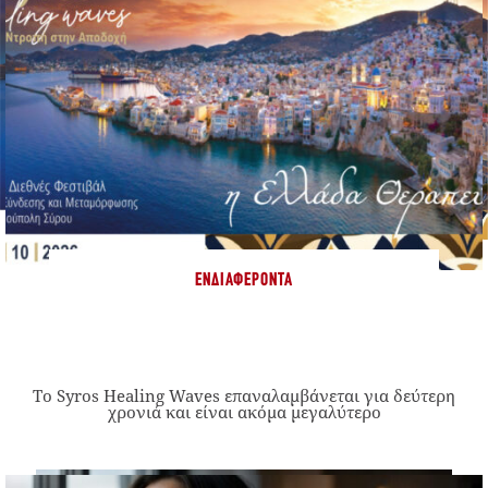
ΕΝΔΙΑΦΈΡΟΝΤΑ
Το Syros Healing Waves επαναλαμβάνεται για δεύτερη
χρονιά και είναι ακόμα μεγαλύτερο