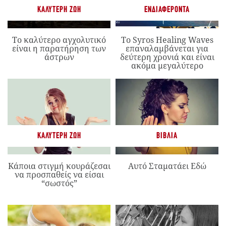
ΚΑΛΎΤΕΡΗ ΖΩΉ
ΕΝΔΙΑΦΈΡΟΝΤΑ
Το καλύτερο αγχολυτικό
Το Syros Healing Waves
είναι η παρατήρηση των
επαναλαμβάνεται για
άστρων
δεύτερη χρονιά και είναι
ακόμα μεγαλύτερο
ΚΑΛΎΤΕΡΗ ΖΩΉ
ΒΙΒΛΊΑ
Κάποια στιγμή κουράζεσαι
Αυτό Σταματάει Εδώ
να προσπαθείς να είσαι
“σωστός”