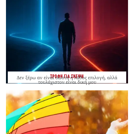
ΤΡΟΦΗ ΓΙΑ ΣΚΕΨΗ
Δεν ξέρω αν είναι σωστή ή λάθος επιλογή, αλλά
τουλάχιστον είναι δική μου