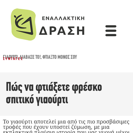
ΓΙΑΟΎΡΤΙ
,
ΔΙΆΒΑΣΈ ΤΟ!
,
ΦΤΙΆΞΤΟ ΜΌΝΟΣ ΣΟΥ
ΣΥΝΤΑΓΈΣ
Πώς να φτιάξετε φρέσκο
σπιτικό γιαούρτι
Το γιαούρτι αποτελεί μια από τις πιο προσβάσιμες
τροφές που έχουν υποστεί ζύμωση, με μια
εκπληκτικά πλούσια ιστορία που μας γυρνά μέχρι