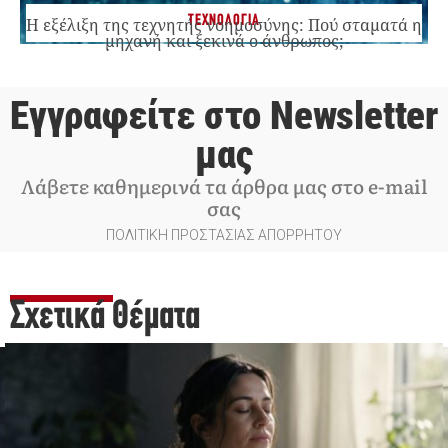
ΤΕΧΝΟΛΟΓΙΑ
Η εξέλιξη της τεχνητής νοημοσύνης: Πού σταματά η
μηχανή και ξεκινά ο άνθρωπος;
Εγγραφείτε στο Newsletter
μας
Λάβετε καθημερινά τα άρθρα μας στο e-mail
σας
ΠΟΛΙΤΙΚΗ ΠΡΟΣΤΑΣΙΑΣ ΑΠΟΡΡΗΤΟΥ
Σχετικά Θέματα