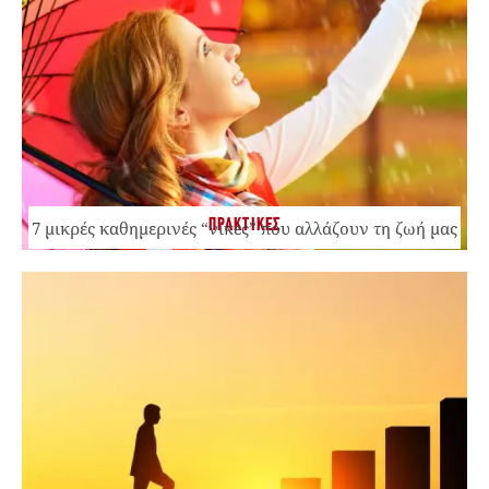
ΠΡΑΚΤΙΚΕΣ
7 μικρές καθημερινές “νίκες” που αλλάζουν τη ζωή μας