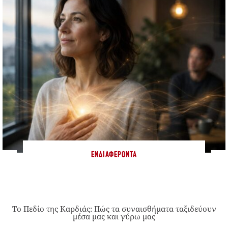
ΕΝΔΙΑΦΈΡΟΝΤΑ
Το Πεδίο της Καρδιάς: Πώς τα συναισθήματα ταξιδεύουν
μέσα μας και γύρω μας