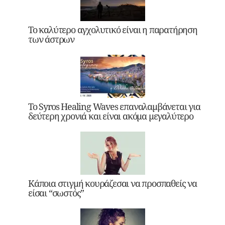
Το καλύτερο αγχολυτικό είναι η παρατήρηση
των άστρων
Το Syros Healing Waves επαναλαμβάνεται για
δεύτερη χρονιά και είναι ακόμα μεγαλύτερο
Κάποια στιγμή κουράζεσαι να προσπαθείς να
είσαι “σωστός”