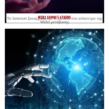
WEB3 SUMMIT ATHENS
Το Internet ξαναγράφεται. Η Ελλάδα στο επίκεντρο της
Web3 μετάβασης