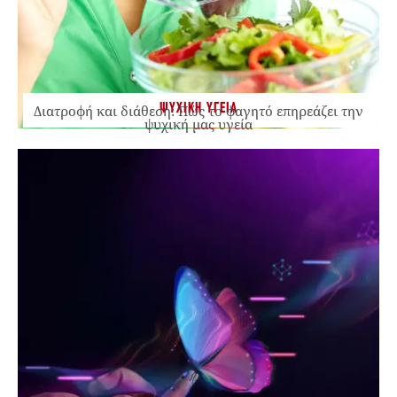
ΨΥΧΙΚΗ ΥΓΕΙΑ
Διατροφή και διάθεση: Πώς το φαγητό επηρεάζει την
ψυχική μας υγεία