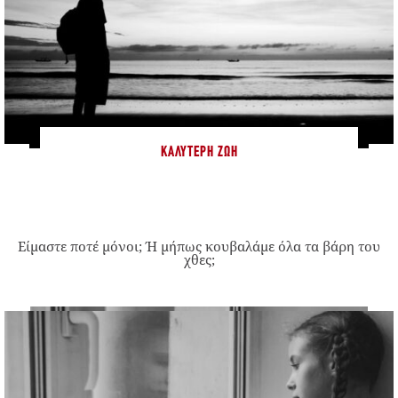
ΚΑΛΎΤΕΡΗ ΖΩΉ
Είμαστε ποτέ μόνοι; Ή μήπως κουβαλάμε όλα τα βάρη του
χθες;