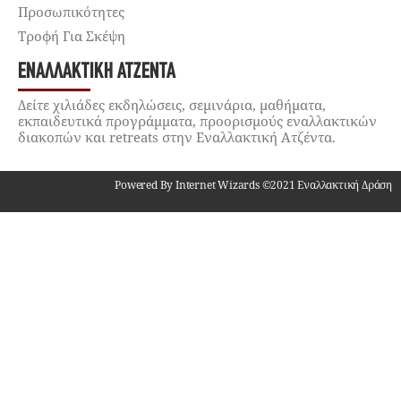
Προσωπικότητες
Τροφή Για Σκέψη
ΕΝΑΛΛΑΚΤΙΚΉ ΑΤΖΈΝΤΑ
Δείτε χιλιάδες εκδηλώσεις, σεμινάρια, μαθήματα,
εκπαιδευτικά προγράμματα, προορισμούς εναλλακτικών
διακοπών και retreats στην Εναλλακτική Ατζέντα.
Powered By Internet Wizards ©2021 Εναλλακτική Δράση