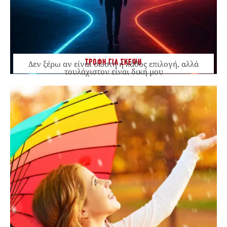
ΤΡΟΦΗ ΓΙΑ ΣΚΕΨΗ
Δεν ξέρω αν είναι σωστή ή λάθος επιλογή, αλλά
τουλάχιστον είναι δική μου