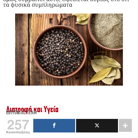
τα φυσικά συμπληρώματα
Διατροφή και Υγεία
EDITORIAL TEAM
257
Κοινοποιήσεις