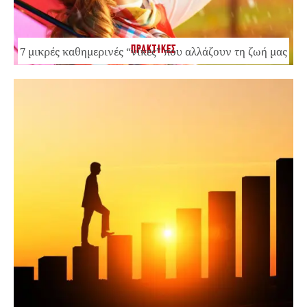
ΠΡΑΚΤΙΚΕΣ
7 μικρές καθημερινές “νίκες” που αλλάζουν τη ζωή μας