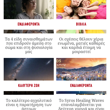
ΕΝΔΙΑΦΈΡΟΝΤΑ
ΒΙΒΛΊΑ
Τα 4 είδη συναισθημάτων
Οι σχέσεις θέλουν χέρια
που επιδρούν άμεσα στο
ενωμένα, ματιές καθαρές
σώμα και στη φυσιολογία
και καρδιά έτοιμη να
μας
μοιραστεί
ΚΑΛΎΤΕΡΗ ΖΩΉ
ΕΝΔΙΑΦΈΡΟΝΤΑ
Το καλύτερο αγχολυτικό
Το Syros Healing Waves
είναι η παρατήρηση των
επαναλαμβάνεται για
άστρων
δεύτερη χρονιά και είναι