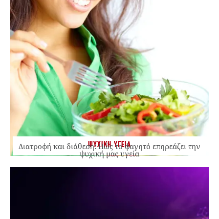
ΨΥΧΙΚΗ ΥΓΕΙΑ
Διατροφή και διάθεση: Πώς το φαγητό επηρεάζει την
ψυχική μας υγεία