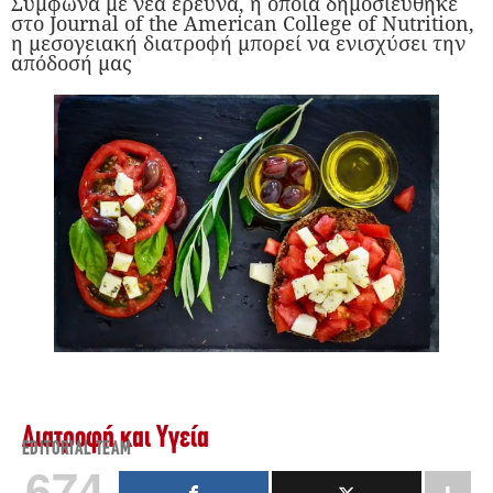
Σύμφωνα με νέα έρευνα, η οποία δημοσιεύθηκε
στο Journal of the American College of Nutrition,
η μεσογειακή διατροφή μπορεί να ενισχύσει την
απόδοσή μας
Διατροφή και Υγεία
EDITORIAL TEAM
674