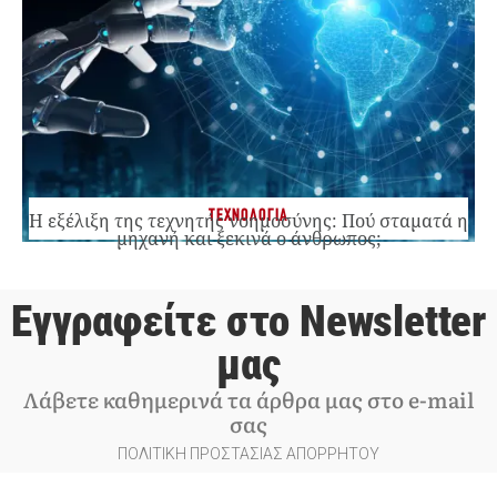
ΤΕΧΝΟΛΟΓΙΑ
Η εξέλιξη της τεχνητής νοημοσύνης: Πού σταματά η
μηχανή και ξεκινά ο άνθρωπος;
Εγγραφείτε στο Newsletter
μας
Λάβετε καθημερινά τα άρθρα μας στο e-mail
σας
ΠΟΛΙΤΙΚΗ ΠΡΟΣΤΑΣΙΑΣ ΑΠΟΡΡΗΤΟΥ