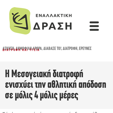
ΆΣΚΗΣΗ
,
ΔΗΜΟΦΙΛΉ ΆΡΘΡΑ
,
ΔΙΆΒΑΣΈ ΤΟ!
,
ΔΙΑΤΡΟΦΉ
,
ΈΡΕΥΝΕΣ
ΔΙΑΤΡΟΦΉ ΚΑΙ ΥΓΕΊΑ
Η Μεσογειακή διατροφή
ενισχύει την αθλητική απόδοση
σε μόλις 4 μόλις μέρες