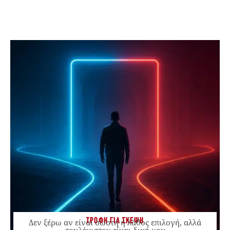
ΤΡΟΦΗ ΓΙΑ ΣΚΕΨΗ
Δεν ξέρω αν είναι σωστή ή λάθος επιλογή, αλλά
τουλάχιστον είναι δική μου