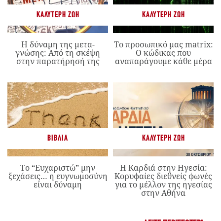
ΚΑΛΎΤΕΡΗ ΖΩΉ
ΚΑΛΎΤΕΡΗ ΖΩΉ
Η δύναμη της μετα-
Το προσωπικό μας matrix:
γνώσης: Από τη σκέψη
Ο κώδικας που
στην παρατήρησή της
αναπαράγουμε κάθε μέρα
ΒΙΒΛΊΑ
ΚΑΛΎΤΕΡΗ ΖΩΉ
Το “Ευχαριστώ” μην
Η Καρδιά στην Ηγεσία:
ξεχάσεις… η ευγνωμοσύνη
Κορυφαίες διεθνείς φωνές
είναι δύναμη
για το μέλλον της ηγεσίας
στην Αθήνα