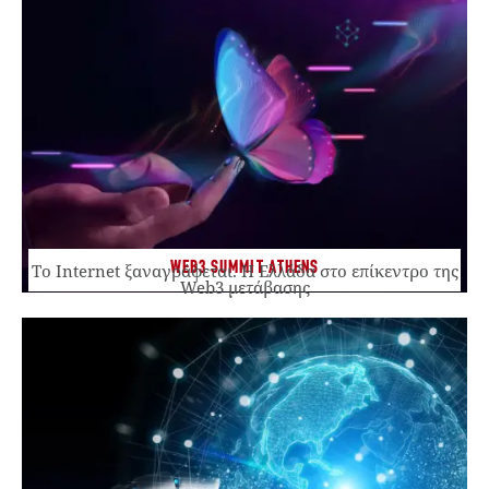
WEB3 SUMMIT ATHENS
Το Internet ξαναγράφεται. Η Ελλάδα στο επίκεντρο της
Web3 μετάβασης