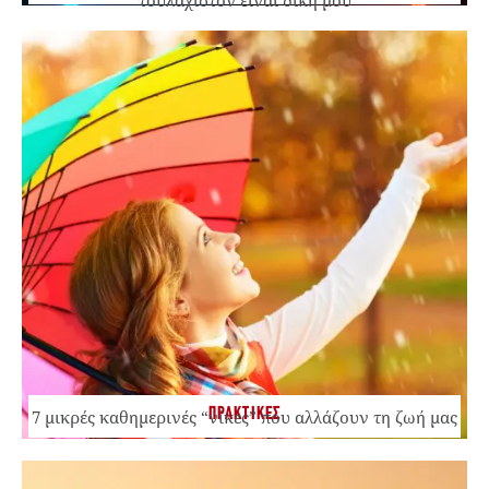
ΠΡΑΚΤΙΚΕΣ
7 μικρές καθημερινές “νίκες” που αλλάζουν τη ζωή μας