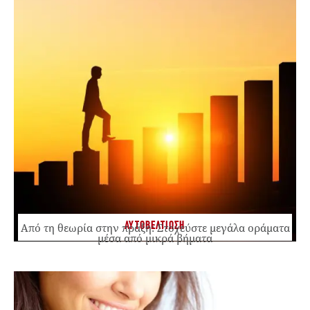
ΑΥΤΟΒΕΛΤΙΩΣΗ
Από τη θεωρία στην πράξη: Στοχεύστε μεγάλα οράματα
μέσα από μικρά βήματα