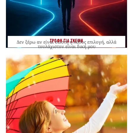
ΤΡΟΦΗ ΓΙΑ ΣΚΕΨΗ
Δεν ξέρω αν είναι σωστή ή λάθος επιλογή, αλλά
τουλάχιστον είναι δική μου