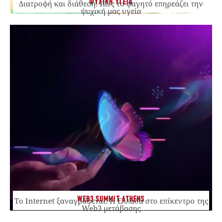
ΨΥΧΙΚΗ ΥΓΕΙΑ
Διατροφή και διάθεση: Πώς το φαγητό επηρεάζει την
ψυχική μας υγεία
WEB3 SUMMIT ATHENS
Το Internet ξαναγράφεται. Η Ελλάδα στο επίκεντρο της
Web3 μετάβασης