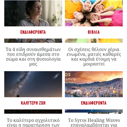
ΕΝΔΙΑΦΈΡΟΝΤΑ
ΒΙΒΛΊΑ
Τα 4 είδη συναισθημάτων
Οι σχέσεις θέλουν χέρια
που επιδρούν άμεσα στο
ενωμένα, ματιές καθαρές
σώμα και στη φυσιολογία
και καρδιά έτοιμη να
μας
μοιραστεί
ΚΑΛΎΤΕΡΗ ΖΩΉ
ΕΝΔΙΑΦΈΡΟΝΤΑ
Το καλύτερο αγχολυτικό
Το Syros Healing Waves
είναι η παρατήρηση των
επαναλαμβάνεται για