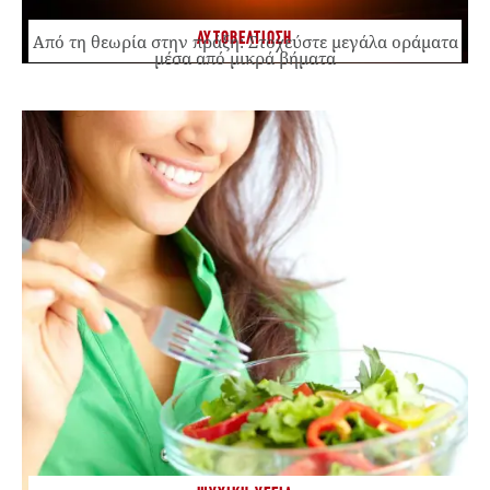
ΑΥΤΟΒΕΛΤΙΩΣΗ
Από τη θεωρία στην πράξη: Στοχεύστε μεγάλα οράματα
μέσα από μικρά βήματα