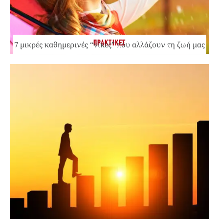
ΠΡΑΚΤΙΚΕΣ
7 μικρές καθημερινές “νίκες” που αλλάζουν τη ζωή μας