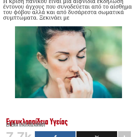
Η κρίση πανικού είναι μια αιφνίδια εκδήλωση
έντονου άγχους που συνοδεύεται από το αίσθημα
του φόβου αλλά και από δυσάρεστα σωματικά
συμπτώματα. Ξεκινάει με
Εγκυκλοπαίδεια Υγείας
ΈΛΕΝΑ ΠΑΠΑΪ́ΩΆΝΝΟΥ
7.7k