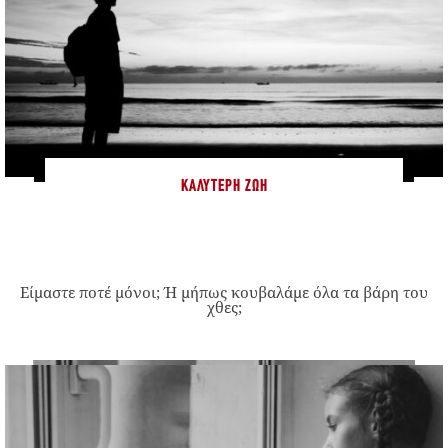
ΚΑΛΎΤΕΡΗ ΖΩΉ
Είμαστε ποτέ μόνοι; Ή μήπως κουβαλάμε όλα τα βάρη του
χθες;