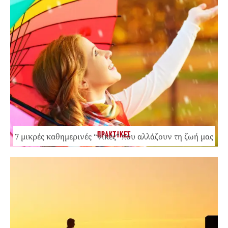
ΠΡΑΚΤΙΚΕΣ
7 μικρές καθημερινές “νίκες” που αλλάζουν τη ζωή μας