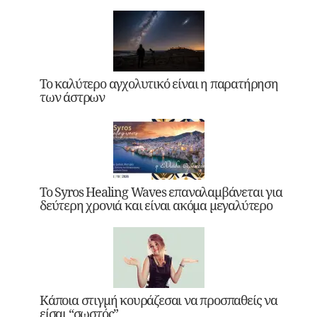
Το καλύτερο αγχολυτικό είναι η παρατήρηση
των άστρων
Το Syros Healing Waves επαναλαμβάνεται για
δεύτερη χρονιά και είναι ακόμα μεγαλύτερο
Κάποια στιγμή κουράζεσαι να προσπαθείς να
είσαι “σωστός”