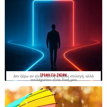
ΤΡΟΦΗ ΓΙΑ ΣΚΕΨΗ
Δεν ξέρω αν είναι σωστή ή λάθος επιλογή, αλλά
τουλάχιστον είναι δική μου