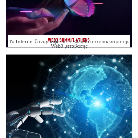
WEB3 SUMMIT ATHENS
Το Internet ξαναγράφεται. Η Ελλάδα στο επίκεντρο της
Web3 μετάβασης