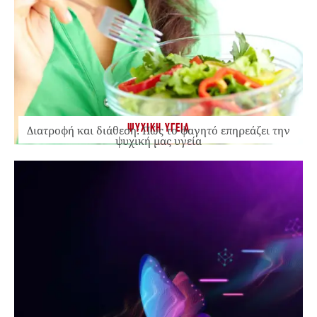
ΨΥΧΙΚΗ ΥΓΕΙΑ
Διατροφή και διάθεση: Πώς το φαγητό επηρεάζει την
ψυχική μας υγεία