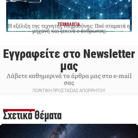
ΤΕΧΝΟΛΟΓΙΑ
Η εξέλιξη της τεχνητής νοημοσύνης: Πού σταματά η
μηχανή και ξεκινά ο άνθρωπος;
Εγγραφείτε στο Newsletter
μας
Λάβετε καθημερινά τα άρθρα μας στο e-mail
σας
ΠΟΛΙΤΙΚΗ ΠΡΟΣΤΑΣΙΑΣ ΑΠΟΡΡΗΤΟΥ
Σχετικά Θέματα