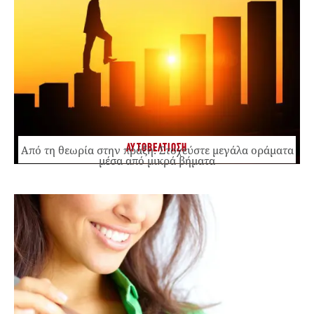
ΑΥΤΟΒΕΛΤΙΩΣΗ
Από τη θεωρία στην πράξη: Στοχεύστε μεγάλα οράματα
μέσα από μικρά βήματα