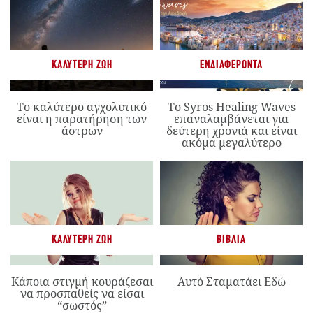
ΚΑΛΎΤΕΡΗ ΖΩΉ
ΕΝΔΙΑΦΈΡΟΝΤΑ
Το καλύτερο αγχολυτικό
Το Syros Healing Waves
είναι η παρατήρηση των
επαναλαμβάνεται για
άστρων
δεύτερη χρονιά και είναι
ακόμα μεγαλύτερο
ΚΑΛΎΤΕΡΗ ΖΩΉ
ΒΙΒΛΊΑ
Κάποια στιγμή κουράζεσαι
Αυτό Σταματάει Εδώ
να προσπαθείς να είσαι
“σωστός”