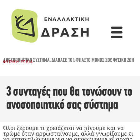
ΑΝΟΣΟΠΟΙΗΤΙΚΌ ΣΎΣΤΗΜΑ
,
ΔΙΆΒΑΣΈ ΤΟ!
,
ΦΤΙΆΞΤΟ ΜΌΝΟΣ ΣΟΥ
,
ΦΥΣΙΚΉ ΖΩΉ
ΦΥΣΙΚΉ ΥΓΕΊΑ
3 συνταγές που θα τονώσουν το
ανοσοποιητικό σας σύστημα
Όλοι ξέρουμε τι χρειάζεται να πίνουμε και να
τρώμε όταν αρρωσταίνουμε, αλλά γνωρίζουμε τι
να καταναλώνουμε για να αποφύγουμε εξ αρχής