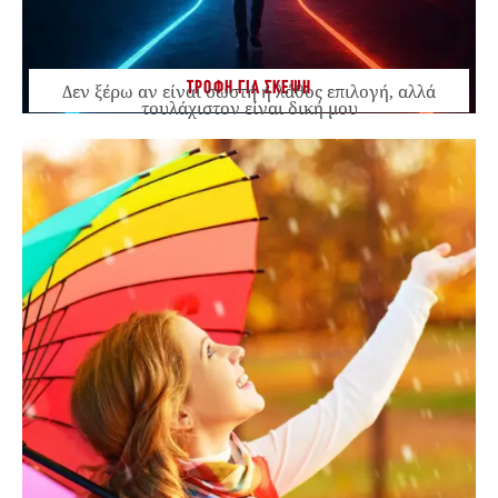
ΤΡΟΦΗ ΓΙΑ ΣΚΕΨΗ
Δεν ξέρω αν είναι σωστή ή λάθος επιλογή, αλλά
τουλάχιστον είναι δική μου