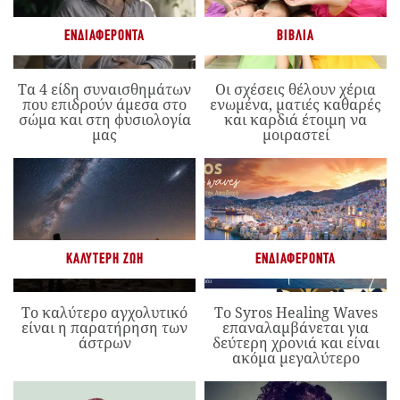
ΕΝΔΙΑΦΈΡΟΝΤΑ
ΒΙΒΛΊΑ
Τα 4 είδη συναισθημάτων
Οι σχέσεις θέλουν χέρια
που επιδρούν άμεσα στο
ενωμένα, ματιές καθαρές
σώμα και στη φυσιολογία
και καρδιά έτοιμη να
μας
μοιραστεί
ΚΑΛΎΤΕΡΗ ΖΩΉ
ΕΝΔΙΑΦΈΡΟΝΤΑ
Το καλύτερο αγχολυτικό
Το Syros Healing Waves
είναι η παρατήρηση των
επαναλαμβάνεται για
άστρων
δεύτερη χρονιά και είναι
ακόμα μεγαλύτερο