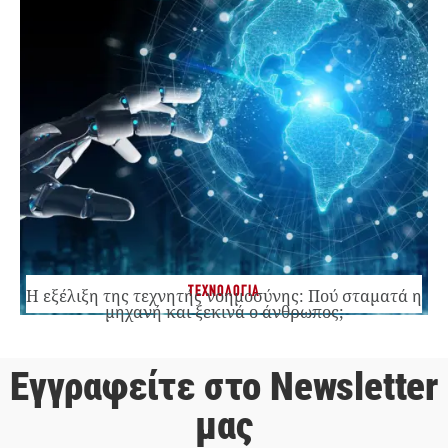
ΤΕΧΝΟΛΟΓΙΑ
Η εξέλιξη της τεχνητής νοημοσύνης: Πού σταματά η
μηχανή και ξεκινά ο άνθρωπος;
Εγγραφείτε στο Newsletter
μας