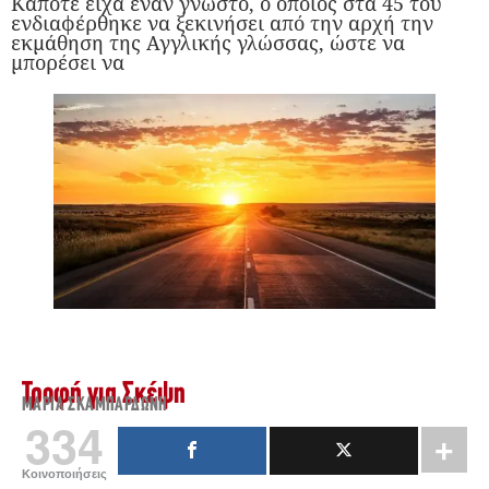
Κάποτε είχα έναν γνωστό, ο οποίος στα 45 του
ενδιαφέρθηκε να ξεκινήσει από την αρχή την
εκμάθηση της Αγγλικής γλώσσας, ώστε να
μπορέσει να
Τροφή για Σκέψη
ΜΑΡΊΑ ΣΚΑΜΠΑΡΔΏΝΗ
334
Κοινοποιήσεις