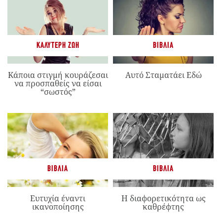
ΚΑΛΎΤΕΡΗ ΖΩΉ
ΒΙΒΛΊΑ
Κάποια στιγμή κουράζεσαι
Αυτό Σταματάει Εδώ
να προσπαθείς να είσαι
“σωστός”
ΒΙΒΛΊΑ
ΒΙΒΛΊΑ
Ευτυχία έναντι
Η διαφορετικότητα ως
ικανοποίησης
καθρέφτης