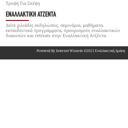
Τροφή Για Σκέψη
ΕΝΑΛΛΑΚΤΙΚΉ ΑΤΖΈΝΤΑ
Δείτε χιλιάδες εκδηλώσεις, σεμινάρια, μαθήματα,
εκπαιδευτικά προγράμματα, προορισμούς εναλλακτικών
διακοπών και retreats στην Εναλλακτική Ατζέντα.
Powered By Internet Wizards ©2021 Εναλλακτική Δράση