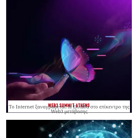
WEB3 SUMMIT ATHENS
Το Internet ξαναγράφεται. Η Ελλάδα στο επίκεντρο της
Web3 μετάβασης