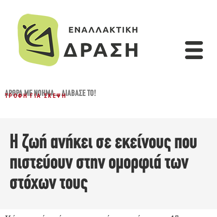
ΆΡΘΡΑ ΜΕ ΝΌΗΜΑ...
,
ΔΙΆΒΑΣΈ ΤΟ!
ΤΡΟΦΉ ΓΙΑ ΣΚΈΨΗ
Η ζωή ανήκει σε εκείνους που
πιστεύουν στην ομορφιά των
στόχων τους