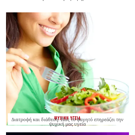
ΨΥΧΙΚΗ ΥΓΕΙΑ
Διατροφή και διάθεση: Πώς το φαγητό επηρεάζει την
ψυχική μας υγεία