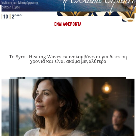
ΕΝΔΙΑΦΈΡΟΝΤΑ
Το Syros Healing Waves επαναλαμβάνεται για δεύτερη
χρονιά και είναι ακόμα μεγαλύτερο