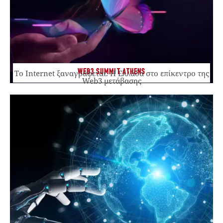
WEB3 SUMMIT ATHENS
Το Internet ξαναγράφεται. Η Ελλάδα στο επίκεντρο της
Web3 μετάβασης