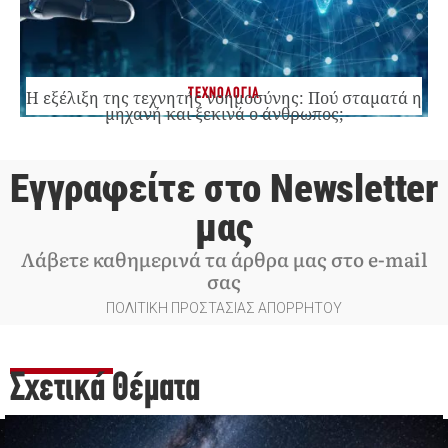
ΤΕΧΝΟΛΟΓΙΑ
Η εξέλιξη της τεχνητής νοημοσύνης: Πού σταματά η
μηχανή και ξεκινά ο άνθρωπος;
Εγγραφείτε στο Newsletter
μας
Λάβετε καθημερινά τα άρθρα μας στο e-mail
σας
ΠΟΛΙΤΙΚΗ ΠΡΟΣΤΑΣΙΑΣ ΑΠΟΡΡΗΤΟΥ
Σχετικά Θέματα