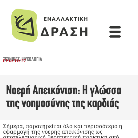
ΤΕΧΝΙΚΈΣ
,
ΨΥΧΟΛΟΓΊΑ
ΠΡΑΚΤΙΚΈΣ
Νοερή Απεικόνιση: Η γλώσσα
της νοημοσύνης της καρδιάς
Σήμερα, παρατηρείται όλο και περισσότερο η
εφαρμογή της νοερής απεικόνισης ως
αποτελεσματική θεραπευτική πρακτική από