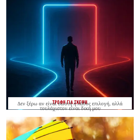
ΤΡΟΦΗ ΓΙΑ ΣΚΕΨΗ
Δεν ξέρω αν είναι σωστή ή λάθος επιλογή, αλλά
τουλάχιστον είναι δική μου