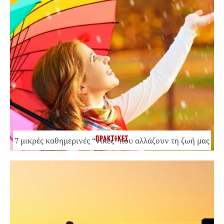
ΠΡΑΚΤΙΚΕΣ
7 μικρές καθημερινές “νίκες” που αλλάζουν τη ζωή μας