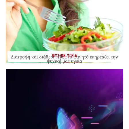
ΨΥΧΙΚΗ ΥΓΕΙΑ
Διατροφή και διάθεση: Πώς το φαγητό επηρεάζει την
ψυχική μας υγεία