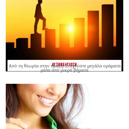
ΑΥΤΟΒΕΛΤΙΩΣΗ
Από τη θεωρία στην πράξη: Στοχεύστε μεγάλα οράματα
μέσα από μικρά βήματα