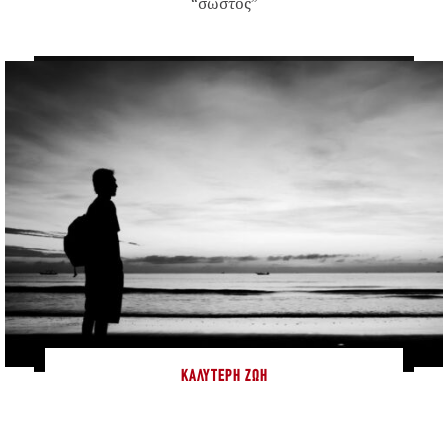
“σωστός”
ΚΑΛΎΤΕΡΗ ΖΩΉ