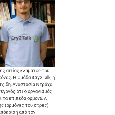
ης αιτίας κλάματος του
νας. Η Ομάδα iCry2Talk, η
τζίδη, Αναστασία Ντράχα
εγονός ότι ο οργανισμός
ι τα επίπεδα ορμονών,
ς (ορμόνες του στρες).
απόκριση από τον