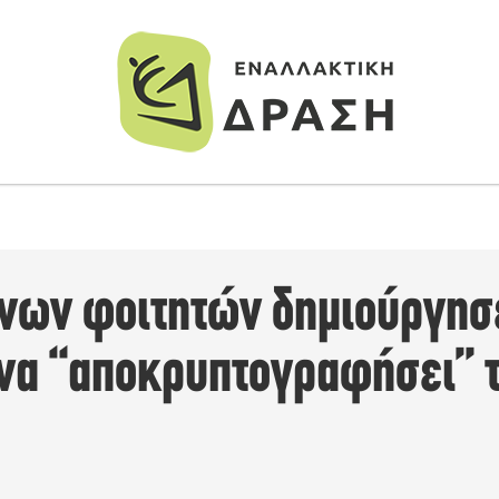
νων φοιτητών δημιούργη
 να “αποκρυπτογραφήσει” 